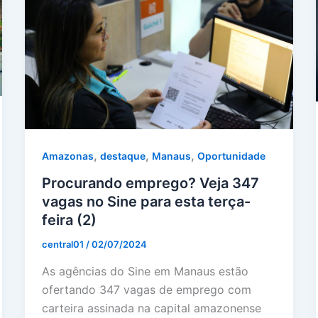
,
,
,
Amazonas
destaque
Manaus
Oportunidade
Procurando emprego? Veja 347
vagas no Sine para esta terça-
feira (2)
central01
/
02/07/2024
As agências do Sine em Manaus estão
ofertando 347 vagas de emprego com
carteira assinada na capital amazonense