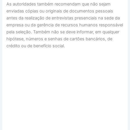
As autoridades também recomendam que não sejam
enviadas cópias ou originais de documentos pessoais
antes da realização de entrevistas presenciais na sede da
empresa ou da gerência de recursos humanos responsável
pela seleção. Também não se deve informar, em qualquer
hipótese, números e senhas de cartões bancários, de
crédito ou de benefício social.
O post
Burger King abre vagas na área de Departamento
Pessoal em Manaus
apareceu primeiro em
Segundo a
Segundo
.