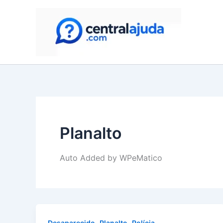
Skip
to
content
Planalto
Auto Added by WPeMatico
,
,
Desaparecido
Planalto
Polícia