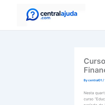
Skip
to
content
Curso
Finan
By
central01
/
Nesta quart
curso “Educ