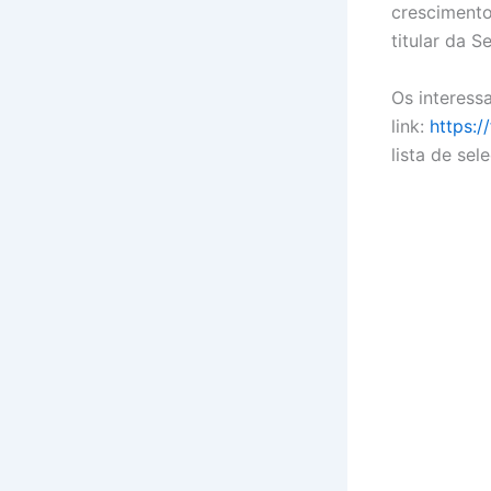
crescimento
titular da S
Os interess
link:
https:
lista de sel
O post
Curs
apareceu p