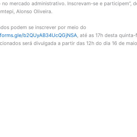
 no mercado administrativo. Inscrevam-se e participem”, 
emtepi, Alonso Oliveira.
ados podem se inscrever por meio do
//forms.gle/b2QUyAB34UcQGjNSA
, até as 17h desta quinta-f
ecionados será divulgada a partir das 12h do dia 16 de maio
o gratuito sobre Educação Financeira abre 80 vagas em 
rimeiro em
Segundo a Segundo
.