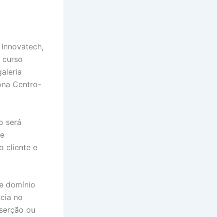
Innovatech,
o curso
galeria
zona Centro-
o será
de
 cliente e
 e domínio
ncia no
nserção ou