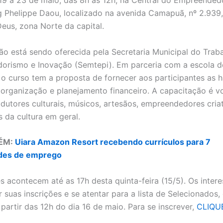
19 a 23 de maio, das 8h às 12h, na Central do Empreendedo
 Phelippe Daou, localizado na avenida Camapuã, nº 2.939,
eus, zona Norte da capital.
ção está sendo oferecida pela Secretaria Municipal do Traba
rismo e Inovação (Semtepi). Em parceria com a escola d
 o curso tem a proposta de fornecer aos participantes as h
 organização e planejamento financeiro. A capacitação é v
rodutores culturais, músicos, artesãos, empreendedores cria
s da cultura em geral.
ÉM:
Uiara Amazon Resort recebendo currículos para 7
des de emprego
es acontecem até as 17h desta quinta-feira (15/5). Os inter
 suas inscrições e se atentar para a lista de Selecionados,
 partir das 12h do dia 16 de maio. Para se inscrever,
CLIQU