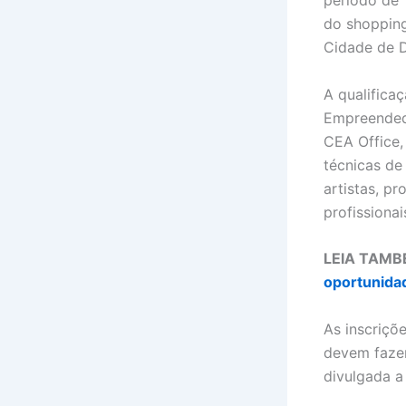
período de 
do shopping
Cidade de D
A qualifica
Empreendedo
CEA Office,
técnicas de
artistas, p
profissionai
LEIA TAMB
oportunida
As inscriçõ
devem fazer
divulgada a