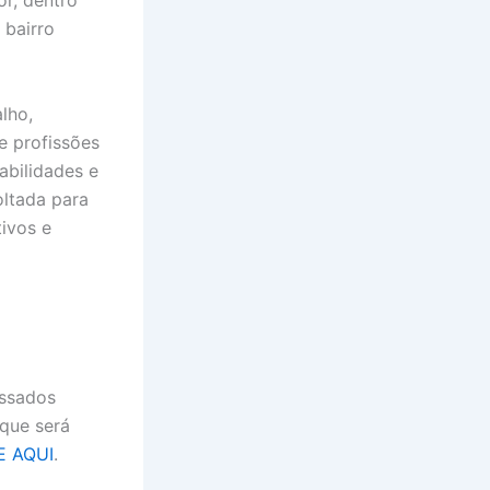
r, dentro
 bairro
lho,
e profissões
abilidades e
oltada para
tivos e
essados
 que será
E AQUI
.