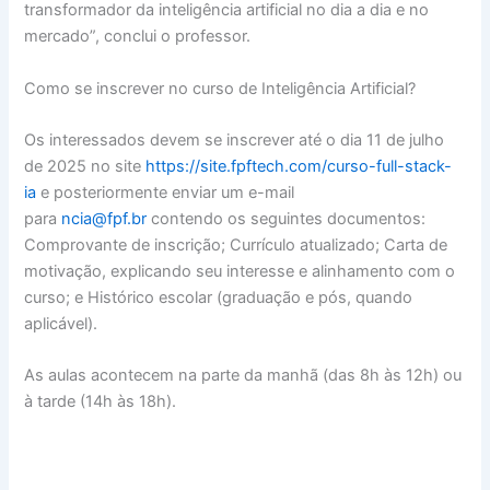
transformador da inteligência artificial no dia a dia e no
mercado”, conclui o professor.
Como se inscrever no curso de Inteligência Artificial?
Os interessados devem se inscrever até o dia 11 de julho
de 2025 no site
https://site.fpftech.com/curso-full-stack-
ia
e posteriormente enviar um e-mail
para
ncia@fpf.br
contendo os seguintes documentos:
Comprovante de inscrição; Currículo atualizado; Carta de
motivação, explicando seu interesse e alinhamento com o
curso; e Histórico escolar (graduação e pós, quando
aplicável).
As aulas acontecem na parte da manhã (das 8h às 12h) ou
à tarde (14h às 18h).
O post
FPFtech e Foxconn vão pagar R$1,2 mil para quem
fizer curso Inteligência Artificial em Manaus
apareceu