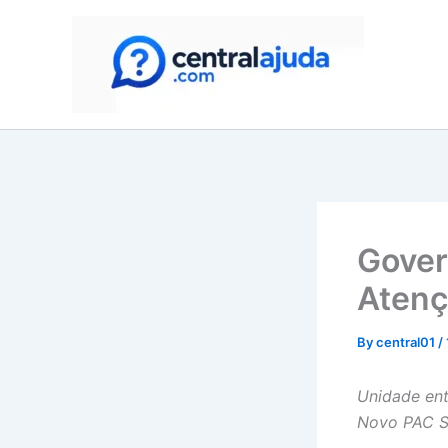
Skip
to
content
Gover
Atenç
By
central01
/
Unidade ent
Novo PAC S