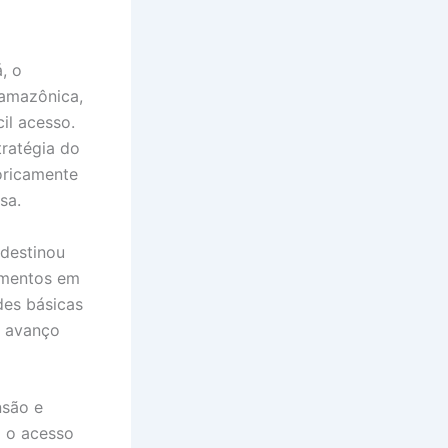
, o
 amazônica,
il acesso.
tratégia do
oricamente
sa.
destinou
amentos em
des básicas
m avanço
nsão e
o o acesso