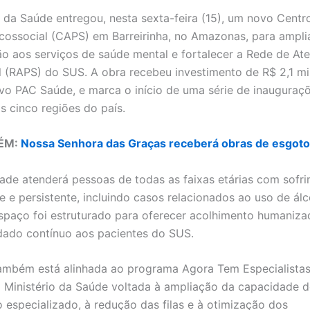
o da Saúde entregou, nesta sexta-feira (15), um novo Centr
cossocial (CAPS) em Barreirinha, no Amazonas, para ampli
o aos serviços de saúde mental e fortalecer a Rede de At
l (RAPS) do SUS. A obra recebeu investimento de R$ 2,1 mi
o PAC Saúde, e marca o início de uma série de inauguraç
s cinco regiões do país.
ÉM:
Nossa Senhora das Graças receberá obras de esgoto
ade atenderá pessoas de todas as faixas etárias com sofr
e e persistente, incluindo casos relacionados ao uso de álc
spaço foi estruturado para oferecer acolhimento humanizad
idado contínuo aos pacientes do SUS.
ambém está alinhada ao programa Agora Tem Especialistas
do Ministério da Saúde voltada à ampliação da capacidade 
 especializado, à redução das filas e à otimização dos