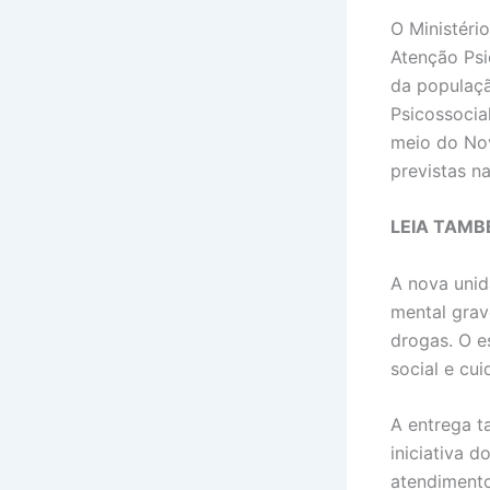
O Ministéri
Atenção Psi
da populaçã
Psicossocia
meio do Nov
previstas na
LEIA TAMB
A nova unid
mental grav
drogas. O e
social e cu
A entrega t
iniciativa 
atendimento