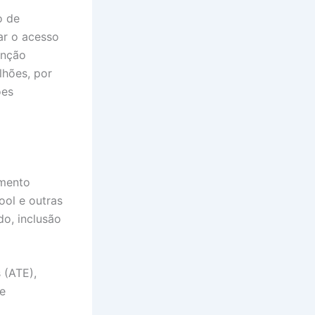
o de
ar o acesso
enção
lhões, por
ões
imento
ool e outras
o, inclusão
 (ATE),
de