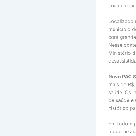
encaminhame
Localizado 
município d
com grande 
Nesse conte
Ministério 
desassistid
Novo PAC 
mais de R$ 
saúde. Os i
de saúde e 
histórico pa
Em todo o p
modernizaçã