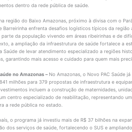
ntos dentro da rede pública de saúde.
na região do Baixo Amazonas, próximo à divisa com o Pará
e Barreirinha enfrenta desafios logísticos típicos da região
parte da população vivendo em áreas ribeirinhas e de difíc
xto, a ampliação da infraestrutura de saúde fortalece a es
da Saúde de levar atendimento especializado a regiões hist
as, garantindo mais acesso e cuidado para quem mais preci
Saúde no Amazonas –
No Amazonas, o Novo PAC Saúde já 
841 milhões para 379 propostas de infraestrutura e equip
nvestimentos incluem a construção de maternidades, unida
um centro especializado de reabilitação, representando u
ra a rede pública no estado.
aís, o programa já investiu mais de R$ 37 bilhões na expa
o dos serviços de saúde, fortalecendo o SUS e ampliand