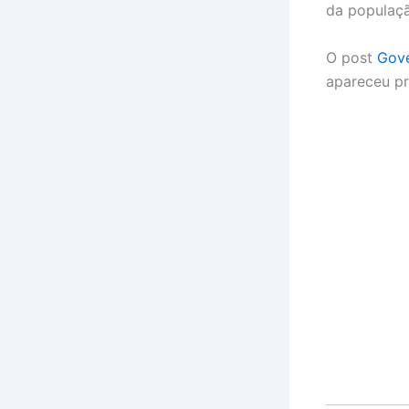
da populaçã
O post
Gove
apareceu p