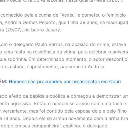
la Polícia Civil do Amazonas, nesta quarta-feira (31/07).
é conhecido pela alcunha de “Xexéu” e cometeu o feminício
, Andreia Gomes Peixoto, que tinha 39 anos, na madruga
ra (29/07), no bairro Jauary.
om o delegado Paulo Barros, na ocasião do crime, estava
 uma festa na residência da vítima para celebrar o anivers
sua sobrinha. Em determinado momento, o autor desconfi
dos estaria, supostamente, paquerando Andreia.
ÉM:
Homens são procurados por assassinatos em Coari
 sob efeito de bebida alcoólica e começou a demonstrar u
nto agressivo. Então o homem se armou com uma faca e 
iversariante, mas foi contido pela esposa dele e pelo filho
e 18 anos. Depois ele se armou novamente com a arma bra
 golpe em sua companheira”, explicou o delegado.