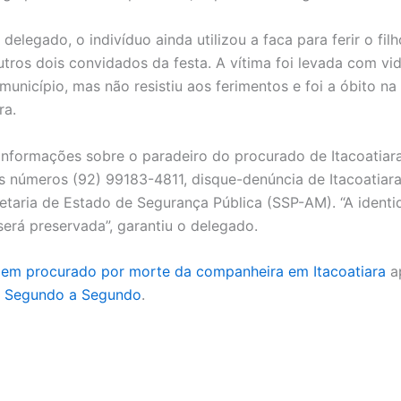
elegado, o indivíduo ainda utilizou a faca para ferir o fil
utros dois convidados da festa. A vítima foi levada com vi
 município, mas não resistiu aos ferimentos e foi a óbito n
ra.
informações sobre o paradeiro do procurado de Itacoatiar
s números (92) 99183-4811, disque-denúncia de Itacoatiara
retaria de Estado de Segurança Pública (SSP-AM). “A ident
será preservada”, garantiu o delegado.
m procurado por morte da companheira em Itacoatiara
a
m
Segundo a Segundo
.