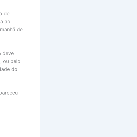
ho de
da ao
a manhã de
a deve
, ou pelo
idade do
pareceu