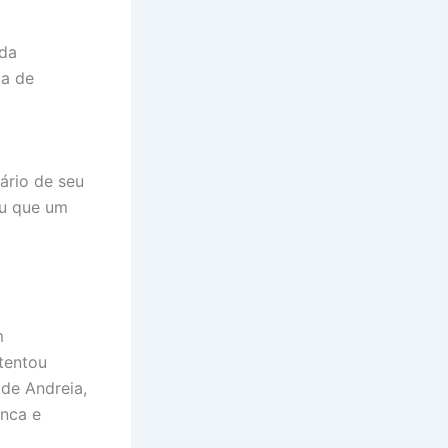
 da
da de
ário de seu
ou que um
m
tentou
 de Andreia,
nca e