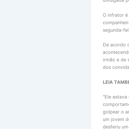
divulgada pe
O infrator 
companheira
segunda-fei
De acordo c
acontecendo
irmão e de 
dos convida
LEIA TAMB
“Ele estava
comportame
golpear o an
um jovem d
desferiu um