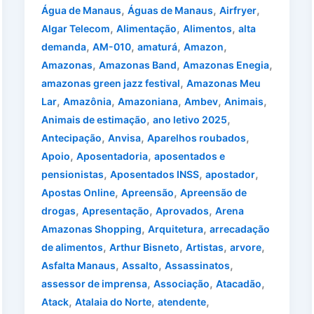
,
,
,
Água de Manaus
Águas de Manaus
Airfryer
,
,
,
Algar Telecom
Alimentação
Alimentos
alta
,
,
,
,
demanda
AM-010
amaturá
Amazon
,
,
,
Amazonas
Amazonas Band
Amazonas Enegia
,
amazonas green jazz festival
Amazonas Meu
,
,
,
,
,
Lar
Amazônia
Amazoniana
Ambev
Animais
,
,
Animais de estimação
ano letivo 2025
,
,
,
Antecipação
Anvisa
Aparelhos roubados
,
,
Apoio
Aposentadoria
aposentados e
,
,
,
pensionistas
Aposentados INSS
apostador
,
,
Apostas Online
Apreensão
Apreensão de
,
,
,
drogas
Apresentação
Aprovados
Arena
,
,
Amazonas Shopping
Arquitetura
arrecadação
,
,
,
,
de alimentos
Arthur Bisneto
Artistas
arvore
,
,
,
Asfalta Manaus
Assalto
Assassinatos
,
,
,
assessor de imprensa
Associação
Atacadão
,
,
,
Atack
Atalaia do Norte
atendente