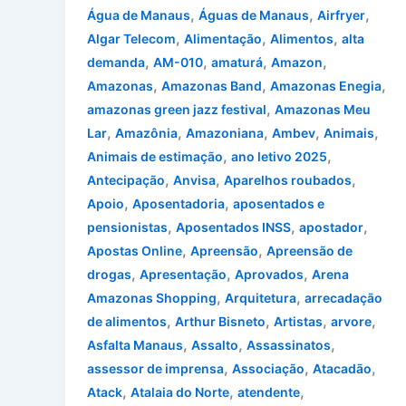
,
,
,
Água de Manaus
Águas de Manaus
Airfryer
,
,
,
Algar Telecom
Alimentação
Alimentos
alta
,
,
,
,
demanda
AM-010
amaturá
Amazon
,
,
,
Amazonas
Amazonas Band
Amazonas Enegia
,
amazonas green jazz festival
Amazonas Meu
,
,
,
,
,
Lar
Amazônia
Amazoniana
Ambev
Animais
,
,
Animais de estimação
ano letivo 2025
,
,
,
Antecipação
Anvisa
Aparelhos roubados
,
,
Apoio
Aposentadoria
aposentados e
,
,
,
pensionistas
Aposentados INSS
apostador
,
,
Apostas Online
Apreensão
Apreensão de
,
,
,
drogas
Apresentação
Aprovados
Arena
,
,
Amazonas Shopping
Arquitetura
arrecadação
,
,
,
,
de alimentos
Arthur Bisneto
Artistas
arvore
,
,
,
Asfalta Manaus
Assalto
Assassinatos
,
,
,
assessor de imprensa
Associação
Atacadão
,
,
,
Atack
Atalaia do Norte
atendente