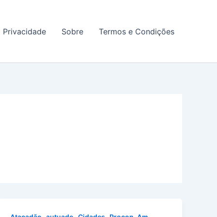
a Privacidade
Sobre
Termos e Condições
,
,
,
Atacadão
autuado
Cidades
Procon-Am