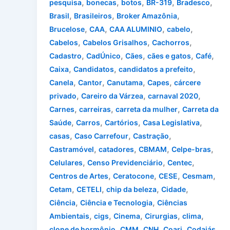
,
,
,
,
,
pesquisa
bonecas
botos
BR-319
Bradesco
,
,
,
Brasil
Brasileiros
Broker Amazônia
,
,
,
,
Brucelose
CAA
CAA ALUMINIO
cabelo
,
,
,
Cabelos
Cabelos Grisalhos
Cachorros
,
,
,
,
,
Cadastro
CadÚnico
Cães
cães e gatos
Café
,
,
,
Caixa
Candidatos
candidatos a prefeito
,
,
,
,
Canela
Cantor
Canutama
Capes
cárcere
,
,
,
privado
Careiro da Várzea
carnaval 2020
,
,
,
Carnes
carreiras
carreta da mulher
Carreta da
,
,
,
,
Saúde
Carros
Cartórios
Casa Legislativa
,
,
,
casas
Caso Carrefour
Castração
,
,
,
,
Castramóvel
catadores
CBMAM
Celpe-bras
,
,
,
Celulares
Censo Previdenciário
Centec
,
,
,
,
Centros de Artes
Ceratocone
CESE
Cesmam
,
,
,
,
Cetam
CETELI
chip da beleza
Cidade
,
,
Ciência
Ciência e Tecnologia
Ciências
,
,
,
,
,
Ambientais
cigs
Cinema
Cirurgias
clima
,
,
,
,
,
clone de hormônio
CMM
CNH
Coari
Codajás