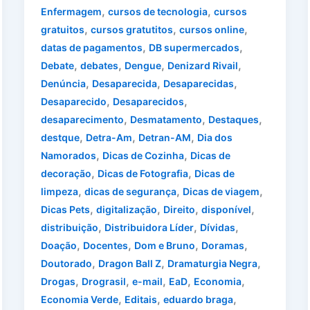
,
,
Enfermagem
cursos de tecnologia
cursos
,
,
,
gratuitos
cursos gratutitos
cursos online
,
,
datas de pagamentos
DB supermercados
,
,
,
,
Debate
debates
Dengue
Denizard Rivail
,
,
,
Denúncia
Desaparecida
Desaparecidas
,
,
Desaparecido
Desaparecidos
,
,
,
desaparecimento
Desmatamento
Destaques
,
,
,
destque
Detra-Am
Detran-AM
Dia dos
,
,
Namorados
Dicas de Cozinha
Dicas de
,
,
decoração
Dicas de Fotografia
Dicas de
,
,
,
limpeza
dicas de segurança
Dicas de viagem
,
,
,
,
Dicas Pets
digitalização
Direito
disponível
,
,
,
distribuição
Distribuidora Líder
Dívidas
,
,
,
,
Doação
Docentes
Dom e Bruno
Doramas
,
,
,
Doutorado
Dragon Ball Z
Dramaturgia Negra
,
,
,
,
,
Drogas
Drograsil
e-mail
EaD
Economia
,
,
,
Economia Verde
Editais
eduardo braga