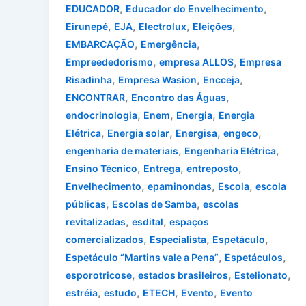
,
,
EDUCADOR
Educador do Envelhecimento
,
,
,
,
Eirunepé
EJA
Electrolux
Eleições
,
,
EMBARCAÇÃO
Emergência
,
,
Empreededorismo
empresa ALLOS
Empresa
,
,
,
Risadinha
Empresa Wasion
Encceja
,
,
ENCONTRAR
Encontro das Águas
,
,
,
endocrinologia
Enem
Energia
Energia
,
,
,
,
Elétrica
Energia solar
Energisa
engeco
,
,
engenharia de materiais
Engenharia Elétrica
,
,
,
Ensino Técnico
Entrega
entreposto
,
,
,
Envelhecimento
epaminondas
Escola
escola
,
,
públicas
Escolas de Samba
escolas
,
,
revitalizadas
esdital
espaços
,
,
,
comercializados
Especialista
Espetáculo
,
,
Espetáculo “Martins vale a Pena”
Espetáculos
,
,
,
esporotricose
estados brasileiros
Estelionato
,
,
,
,
estréia
estudo
ETECH
Evento
Evento