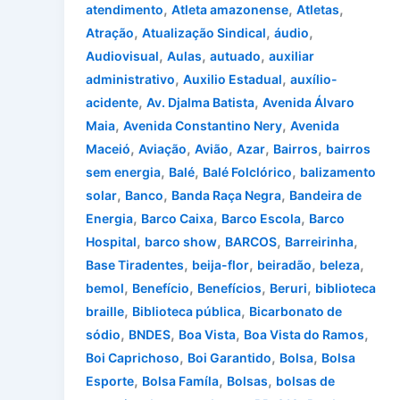
,
,
,
atendimento
Atleta amazonense
Atletas
,
,
,
Atração
Atualização Sindical
áudio
,
,
,
Audiovisual
Aulas
autuado
auxiliar
,
,
administrativo
Auxilio Estadual
auxílio-
,
,
acidente
Av. Djalma Batista
Avenida Álvaro
,
,
Maia
Avenida Constantino Nery
Avenida
,
,
,
,
,
Maceió
Aviação
Avião
Azar
Bairros
bairros
,
,
,
sem energia
Balé
Balé Folclórico
balizamento
,
,
,
solar
Banco
Banda Raça Negra
Bandeira de
,
,
,
Energia
Barco Caixa
Barco Escola
Barco
,
,
,
,
Hospital
barco show
BARCOS
Barreirinha
,
,
,
,
Base Tiradentes
beija-flor
beiradão
beleza
,
,
,
,
bemol
Benefício
Benefícios
Beruri
biblioteca
,
,
braille
Biblioteca pública
Bicarbonato de
,
,
,
,
sódio
BNDES
Boa Vista
Boa Vista do Ramos
,
,
,
Boi Caprichoso
Boi Garantido
Bolsa
Bolsa
,
,
,
Esporte
Bolsa Famíla
Bolsas
bolsas de