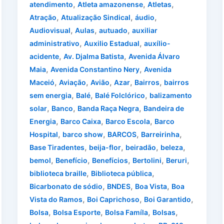
,
,
,
atendimento
Atleta amazonense
Atletas
,
,
,
Atração
Atualização Sindical
áudio
,
,
,
Audiovisual
Aulas
autuado
auxiliar
,
,
administrativo
Auxilio Estadual
auxílio-
,
,
acidente
Av. Djalma Batista
Avenida Álvaro
,
,
Maia
Avenida Constantino Nery
Avenida
,
,
,
,
,
Maceió
Aviação
Avião
Azar
Bairros
bairros
,
,
,
sem energia
Balé
Balé Folclórico
balizamento
,
,
,
solar
Banco
Banda Raça Negra
Bandeira de
,
,
,
Energia
Barco Caixa
Barco Escola
Barco
,
,
,
,
Hospital
barco show
BARCOS
Barreirinha
,
,
,
,
Base Tiradentes
beija-flor
beiradão
beleza
,
,
,
,
,
bemol
Benefício
Benefícios
Bertolini
Beruri
,
,
biblioteca braille
Biblioteca pública
,
,
,
Bicarbonato de sódio
BNDES
Boa Vista
Boa
,
,
,
Vista do Ramos
Boi Caprichoso
Boi Garantido
,
,
,
,
Bolsa
Bolsa Esporte
Bolsa Famíla
Bolsas