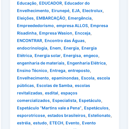
,
,
Educação
EDUCADOR
Educador do
,
,
,
,
Envelhecimento
Eirunepé
EJA
Electrolux
,
,
,
Eleições
EMBARCAÇÃO
Emergência
,
,
Empreededorismo
empresa ALLOS
Empresa
,
,
,
Risadinha
Empresa Wasion
Encceja
,
,
ENCONTRAR
Encontro das Águas
,
,
,
endocrinologia
Enem
Energia
Energia
,
,
,
,
Elétrica
Energia solar
Energisa
engeco
,
,
engenharia de materiais
Engenharia Elétrica
,
,
,
Ensino Técnico
Entrega
entreposto
,
,
,
Envelhecimento
epaminondas
Escola
escola
,
,
públicas
Escolas de Samba
escolas
,
,
revitalizadas
esdital
espaços
,
,
,
comercializados
Especialista
Espetáculo
,
,
Espetáculo “Martins vale a Pena”
Espetáculos
,
,
,
esporotricose
estados brasileiros
Estelionato
,
,
,
,
estréia
estudo
ETECH
Evento
Evento