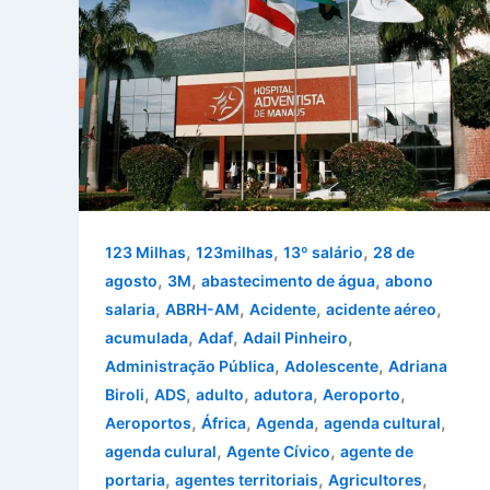
,
,
,
123 Milhas
123milhas
13º salário
28 de
,
,
,
agosto
3M
abastecimento de água
abono
,
,
,
,
salaria
ABRH-AM
Acidente
acidente aéreo
,
,
,
acumulada
Adaf
Adail Pinheiro
,
,
Administração Pública
Adolescente
Adriana
,
,
,
,
,
Biroli
ADS
adulto
adutora
Aeroporto
,
,
,
,
Aeroportos
África
Agenda
agenda cultural
,
,
agenda culural
Agente Cívico
agente de
,
,
,
portaria
agentes territoriais
Agricultores