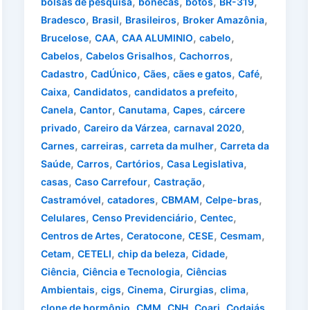
,
,
,
,
bolsas de pesquisa
bonecas
botos
BR-319
,
,
,
,
Bradesco
Brasil
Brasileiros
Broker Amazônia
,
,
,
,
Brucelose
CAA
CAA ALUMINIO
cabelo
,
,
,
Cabelos
Cabelos Grisalhos
Cachorros
,
,
,
,
,
Cadastro
CadÚnico
Cães
cães e gatos
Café
,
,
,
Caixa
Candidatos
candidatos a prefeito
,
,
,
,
Canela
Cantor
Canutama
Capes
cárcere
,
,
,
privado
Careiro da Várzea
carnaval 2020
,
,
,
Carnes
carreiras
carreta da mulher
Carreta da
,
,
,
,
Saúde
Carros
Cartórios
Casa Legislativa
,
,
,
casas
Caso Carrefour
Castração
,
,
,
,
Castramóvel
catadores
CBMAM
Celpe-bras
,
,
,
Celulares
Censo Previdenciário
Centec
,
,
,
,
Centros de Artes
Ceratocone
CESE
Cesmam
,
,
,
,
Cetam
CETELI
chip da beleza
Cidade
,
,
Ciência
Ciência e Tecnologia
Ciências
,
,
,
,
,
Ambientais
cigs
Cinema
Cirurgias
clima
,
,
,
,
,
clone de hormônio
CMM
CNH
Coari
Codajás