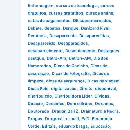
,
,
Enfermagem
cursos de tecnologia
cursos
,
,
,
gratuitos
cursos gratutitos
cursos online
,
,
datas de pagamentos
DB supermercados
,
,
,
,
Debate
debates
Dengue
Denizard Rivail
,
,
,
Denúncia
Desaparecida
Desaparecidas
,
,
Desaparecido
Desaparecidos
,
,
,
desaparecimento
Desmatamento
Destaques
,
,
,
destque
Detra-Am
Detran-AM
Dia dos
,
,
Namorados
Dicas de Cozinha
Dicas de
,
,
decoração
Dicas de Fotografia
Dicas de
,
,
,
limpeza
dicas de segurança
Dicas de viagem
,
,
,
,
Dicas Pets
digitalização
Direito
disponível
,
,
,
distribuição
Distribuidora Líder
Dívidas
,
,
,
,
Doação
Docentes
Dom e Bruno
Doramas
,
,
,
Doutorado
Dragon Ball Z
Dramaturgia Negra
,
,
,
,
Drogas
Drograsil
e-mail
EaD
Economia
,
,
,
,
Verde
Editais
eduardo braga
Educação