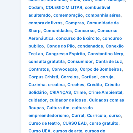
,
,
Codam
COLEGIO MILITAR
combustível
,
,
,
adulterado
comemoração
companhia aérea
,
,
compra de livros
Compras
Comunidade da
,
,
,
Sharp
Comunidades
Concurso
Concurso
,
,
Aeronáutica
concurso do Exército
concurso
,
,
,
publico
Conde do Pão
condenados
Conexão
,
,
,
TecLab
Congresso Espírita
Constantino Nery
,
,
,
consulta gratutita
Consumidor
Conta de Luz
,
,
,
Contratos
Convocação
Corpo de Bombeiros
,
,
,
,
Corpus Crhisti
Correios
Cortisol
coruja
,
,
,
,
Cozinha
creatina
Creches
Crédito
Crédito
,
,
,
,
Solidário
CRIANÇAS
Crime
Crime Ambiental
,
,
cuidador
cuidador de idoso
Cuidados com as
,
,
Roupas
Cultura Am
cultura do
,
,
,
,
empreendedorismo
Curral
Currículo
curso
,
,
,
Curso de teatro
CURSO EAD
curso gratuito
,
,
Curso UEA
cursos de arte
cursos de