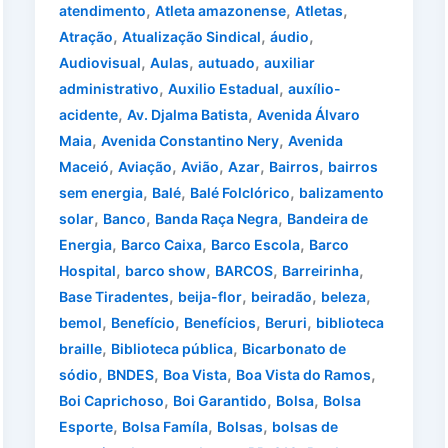
,
,
,
atendimento
Atleta amazonense
Atletas
,
,
,
Atração
Atualização Sindical
áudio
,
,
,
Audiovisual
Aulas
autuado
auxiliar
,
,
administrativo
Auxilio Estadual
auxílio-
,
,
acidente
Av. Djalma Batista
Avenida Álvaro
,
,
Maia
Avenida Constantino Nery
Avenida
,
,
,
,
,
Maceió
Aviação
Avião
Azar
Bairros
bairros
,
,
,
sem energia
Balé
Balé Folclórico
balizamento
,
,
,
solar
Banco
Banda Raça Negra
Bandeira de
,
,
,
Energia
Barco Caixa
Barco Escola
Barco
,
,
,
,
Hospital
barco show
BARCOS
Barreirinha
,
,
,
,
Base Tiradentes
beija-flor
beiradão
beleza
,
,
,
,
bemol
Benefício
Benefícios
Beruri
biblioteca
,
,
braille
Biblioteca pública
Bicarbonato de
,
,
,
,
sódio
BNDES
Boa Vista
Boa Vista do Ramos
,
,
,
Boi Caprichoso
Boi Garantido
Bolsa
Bolsa
,
,
,
Esporte
Bolsa Famíla
Bolsas
bolsas de