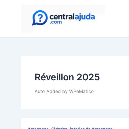
Skip
to
content
Réveillon 2025
Auto Added by WPeMatico
,
,
,
Amazonas
Cidades
interior do Amazonas