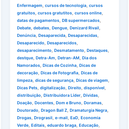
,
,
Enfermagem
cursos de tecnologia
cursos
,
,
,
gratuitos
cursos gratutitos
cursos online
,
,
datas de pagamentos
DB supermercados
,
,
,
,
Debate
debates
Dengue
Denizard Rivail
,
,
,
Denúncia
Desaparecida
Desaparecidas
,
,
Desaparecido
Desaparecidos
,
,
,
desaparecimento
Desmatamento
Destaques
,
,
,
destque
Detra-Am
Detran-AM
Dia dos
,
,
Namorados
Dicas de Cozinha
Dicas de
,
,
decoração
Dicas de Fotografia
Dicas de
,
,
,
limpeza
dicas de segurança
Dicas de viagem
,
,
,
,
Dicas Pets
digitalização
Direito
disponível
,
,
,
distribuição
Distribuidora Líder
Dívidas
,
,
,
,
Doação
Docentes
Dom e Bruno
Doramas
,
,
,
Doutorado
Dragon Ball Z
Dramaturgia Negra
,
,
,
,
Drogas
Drograsil
e-mail
EaD
Economia
,
,
,
,
Verde
Editais
eduardo braga
Educação