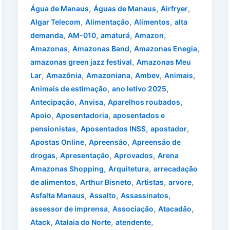
,
,
,
Água de Manaus
Águas de Manaus
Airfryer
,
,
,
Algar Telecom
Alimentação
Alimentos
alta
,
,
,
,
demanda
AM-010
amaturá
Amazon
,
,
,
Amazonas
Amazonas Band
Amazonas Enegia
,
amazonas green jazz festival
Amazonas Meu
,
,
,
,
,
Lar
Amazônia
Amazoniana
Ambev
Animais
,
,
Animais de estimação
ano letivo 2025
,
,
,
Antecipação
Anvisa
Aparelhos roubados
,
,
Apoio
Aposentadoria
aposentados e
,
,
,
pensionistas
Aposentados INSS
apostador
,
,
Apostas Online
Apreensão
Apreensão de
,
,
,
drogas
Apresentação
Aprovados
Arena
,
,
Amazonas Shopping
Arquitetura
arrecadação
,
,
,
,
de alimentos
Arthur Bisneto
Artistas
arvore
,
,
,
Asfalta Manaus
Assalto
Assassinatos
,
,
,
assessor de imprensa
Associação
Atacadão
,
,
,
Atack
Atalaia do Norte
atendente