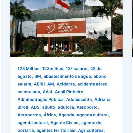
,
,
,
123 Milhas
123milhas
13º salário
28 de
,
,
,
agosto
3M
abastecimento de água
abono
,
,
,
,
salaria
ABRH-AM
Acidente
acidente aéreo
,
,
,
acumulada
Adaf
Adail Pinheiro
,
,
Administração Pública
Adolescente
Adriana
,
,
,
,
,
Biroli
ADS
adulto
adutora
Aeroporto
,
,
,
,
Aeroportos
África
Agenda
agenda cultural
,
,
agenda culural
Agente Cívico
agente de
,
,
,
portaria
agentes territoriais
Agricultores