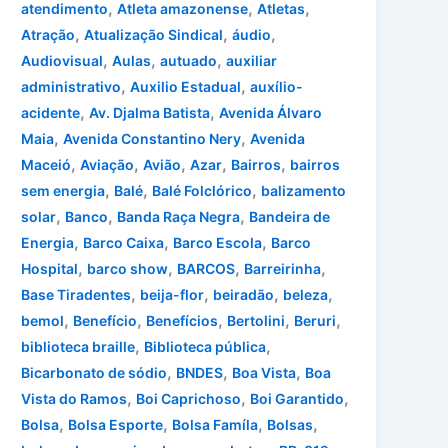
,
,
,
atendimento
Atleta amazonense
Atletas
,
,
,
Atração
Atualização Sindical
áudio
,
,
,
Audiovisual
Aulas
autuado
auxiliar
,
,
administrativo
Auxilio Estadual
auxílio-
,
,
acidente
Av. Djalma Batista
Avenida Álvaro
,
,
Maia
Avenida Constantino Nery
Avenida
,
,
,
,
,
Maceió
Aviação
Avião
Azar
Bairros
bairros
,
,
,
sem energia
Balé
Balé Folclórico
balizamento
,
,
,
solar
Banco
Banda Raça Negra
Bandeira de
,
,
,
Energia
Barco Caixa
Barco Escola
Barco
,
,
,
,
Hospital
barco show
BARCOS
Barreirinha
,
,
,
,
Base Tiradentes
beija-flor
beiradão
beleza
,
,
,
,
,
bemol
Benefício
Benefícios
Bertolini
Beruri
,
,
biblioteca braille
Biblioteca pública
,
,
,
Bicarbonato de sódio
BNDES
Boa Vista
Boa
,
,
,
Vista do Ramos
Boi Caprichoso
Boi Garantido
,
,
,
,
Bolsa
Bolsa Esporte
Bolsa Famíla
Bolsas