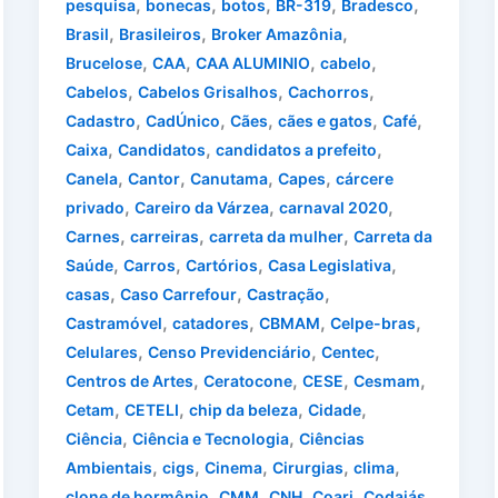
,
,
,
,
,
pesquisa
bonecas
botos
BR-319
Bradesco
,
,
,
Brasil
Brasileiros
Broker Amazônia
,
,
,
,
Brucelose
CAA
CAA ALUMINIO
cabelo
,
,
,
Cabelos
Cabelos Grisalhos
Cachorros
,
,
,
,
,
Cadastro
CadÚnico
Cães
cães e gatos
Café
,
,
,
Caixa
Candidatos
candidatos a prefeito
,
,
,
,
Canela
Cantor
Canutama
Capes
cárcere
,
,
,
privado
Careiro da Várzea
carnaval 2020
,
,
,
Carnes
carreiras
carreta da mulher
Carreta da
,
,
,
,
Saúde
Carros
Cartórios
Casa Legislativa
,
,
,
casas
Caso Carrefour
Castração
,
,
,
,
Castramóvel
catadores
CBMAM
Celpe-bras
,
,
,
Celulares
Censo Previdenciário
Centec
,
,
,
,
Centros de Artes
Ceratocone
CESE
Cesmam
,
,
,
,
Cetam
CETELI
chip da beleza
Cidade
,
,
Ciência
Ciência e Tecnologia
Ciências
,
,
,
,
,
Ambientais
cigs
Cinema
Cirurgias
clima
,
,
,
,
,
clone de hormônio
CMM
CNH
Coari
Codajás