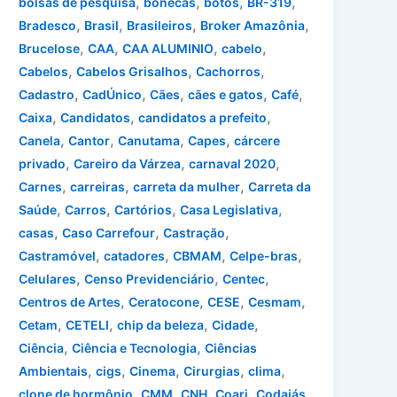
,
,
,
,
bolsas de pesquisa
bonecas
botos
BR-319
,
,
,
,
Bradesco
Brasil
Brasileiros
Broker Amazônia
,
,
,
,
Brucelose
CAA
CAA ALUMINIO
cabelo
,
,
,
Cabelos
Cabelos Grisalhos
Cachorros
,
,
,
,
,
Cadastro
CadÚnico
Cães
cães e gatos
Café
,
,
,
Caixa
Candidatos
candidatos a prefeito
,
,
,
,
Canela
Cantor
Canutama
Capes
cárcere
,
,
,
privado
Careiro da Várzea
carnaval 2020
,
,
,
Carnes
carreiras
carreta da mulher
Carreta da
,
,
,
,
Saúde
Carros
Cartórios
Casa Legislativa
,
,
,
casas
Caso Carrefour
Castração
,
,
,
,
Castramóvel
catadores
CBMAM
Celpe-bras
,
,
,
Celulares
Censo Previdenciário
Centec
,
,
,
,
Centros de Artes
Ceratocone
CESE
Cesmam
,
,
,
,
Cetam
CETELI
chip da beleza
Cidade
,
,
Ciência
Ciência e Tecnologia
Ciências
,
,
,
,
,
Ambientais
cigs
Cinema
Cirurgias
clima
,
,
,
,
,
clone de hormônio
CMM
CNH
Coari
Codajás