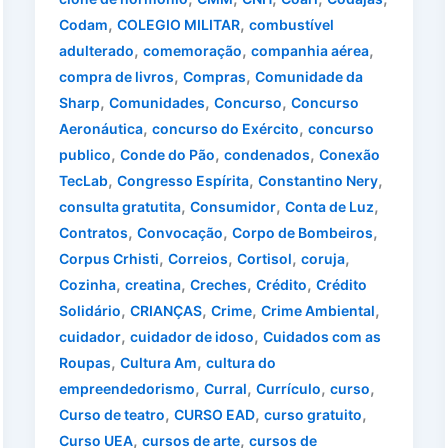
,
,
Codam
COLEGIO MILITAR
combustível
,
,
,
adulterado
comemoração
companhia aérea
,
,
compra de livros
Compras
Comunidade da
,
,
,
Sharp
Comunidades
Concurso
Concurso
,
,
Aeronáutica
concurso do Exército
concurso
,
,
,
publico
Conde do Pão
condenados
Conexão
,
,
,
TecLab
Congresso Espírita
Constantino Nery
,
,
,
consulta gratutita
Consumidor
Conta de Luz
,
,
,
Contratos
Convocação
Corpo de Bombeiros
,
,
,
,
Corpus Crhisti
Correios
Cortisol
coruja
,
,
,
,
Cozinha
creatina
Creches
Crédito
Crédito
,
,
,
,
Solidário
CRIANÇAS
Crime
Crime Ambiental
,
,
cuidador
cuidador de idoso
Cuidados com as
,
,
Roupas
Cultura Am
cultura do
,
,
,
,
empreendedorismo
Curral
Currículo
curso
,
,
,
Curso de teatro
CURSO EAD
curso gratuito
,
,
Curso UEA
cursos de arte
cursos de