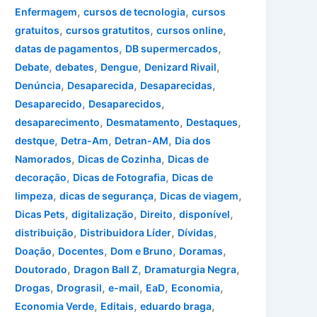
,
,
Enfermagem
cursos de tecnologia
cursos
,
,
,
gratuitos
cursos gratutitos
cursos online
,
,
datas de pagamentos
DB supermercados
,
,
,
,
Debate
debates
Dengue
Denizard Rivail
,
,
,
Denúncia
Desaparecida
Desaparecidas
,
,
Desaparecido
Desaparecidos
,
,
,
desaparecimento
Desmatamento
Destaques
,
,
,
destque
Detra-Am
Detran-AM
Dia dos
,
,
Namorados
Dicas de Cozinha
Dicas de
,
,
decoração
Dicas de Fotografia
Dicas de
,
,
,
limpeza
dicas de segurança
Dicas de viagem
,
,
,
,
Dicas Pets
digitalização
Direito
disponível
,
,
,
distribuição
Distribuidora Líder
Dívidas
,
,
,
,
Doação
Docentes
Dom e Bruno
Doramas
,
,
,
Doutorado
Dragon Ball Z
Dramaturgia Negra
,
,
,
,
,
Drogas
Drograsil
e-mail
EaD
Economia
,
,
,
Economia Verde
Editais
eduardo braga