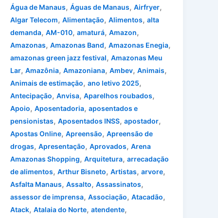
,
,
,
Água de Manaus
Águas de Manaus
Airfryer
,
,
,
Algar Telecom
Alimentação
Alimentos
alta
,
,
,
,
demanda
AM-010
amaturá
Amazon
,
,
,
Amazonas
Amazonas Band
Amazonas Enegia
,
amazonas green jazz festival
Amazonas Meu
,
,
,
,
,
Lar
Amazônia
Amazoniana
Ambev
Animais
,
,
Animais de estimação
ano letivo 2025
,
,
,
Antecipação
Anvisa
Aparelhos roubados
,
,
Apoio
Aposentadoria
aposentados e
,
,
,
pensionistas
Aposentados INSS
apostador
,
,
Apostas Online
Apreensão
Apreensão de
,
,
,
drogas
Apresentação
Aprovados
Arena
,
,
Amazonas Shopping
Arquitetura
arrecadação
,
,
,
,
de alimentos
Arthur Bisneto
Artistas
arvore
,
,
,
Asfalta Manaus
Assalto
Assassinatos
,
,
,
assessor de imprensa
Associação
Atacadão
,
,
,
Atack
Atalaia do Norte
atendente