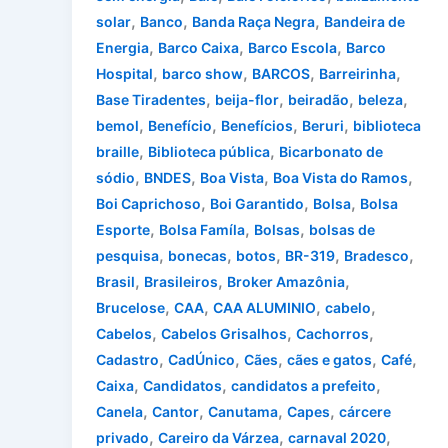
,
,
,
solar
Banco
Banda Raça Negra
Bandeira de
,
,
,
Energia
Barco Caixa
Barco Escola
Barco
,
,
,
,
Hospital
barco show
BARCOS
Barreirinha
,
,
,
,
Base Tiradentes
beija-flor
beiradão
beleza
,
,
,
,
bemol
Benefício
Benefícios
Beruri
biblioteca
,
,
braille
Biblioteca pública
Bicarbonato de
,
,
,
,
sódio
BNDES
Boa Vista
Boa Vista do Ramos
,
,
,
Boi Caprichoso
Boi Garantido
Bolsa
Bolsa
,
,
,
Esporte
Bolsa Famíla
Bolsas
bolsas de
,
,
,
,
,
pesquisa
bonecas
botos
BR-319
Bradesco
,
,
,
Brasil
Brasileiros
Broker Amazônia
,
,
,
,
Brucelose
CAA
CAA ALUMINIO
cabelo
,
,
,
Cabelos
Cabelos Grisalhos
Cachorros
,
,
,
,
,
Cadastro
CadÚnico
Cães
cães e gatos
Café
,
,
,
Caixa
Candidatos
candidatos a prefeito
,
,
,
,
Canela
Cantor
Canutama
Capes
cárcere
,
,
,
privado
Careiro da Várzea
carnaval 2020