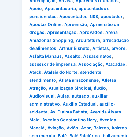
,
,
,
Antecipação
Anvisa
Aparelhos roubados
,
,
Apoio
Aposentadoria
aposentados e
,
,
,
pensionistas
Aposentados INSS
apostador
,
,
Apostas Online
Apreensão
Apreensão de
,
,
,
drogas
Apresentação
Aprovados
Arena
,
,
Amazonas Shopping
Arquitetura
arrecadação
,
,
,
,
de alimentos
Arthur Bisneto
Artistas
arvore
,
,
,
Asfalta Manaus
Assalto
Assassinatos
,
,
,
assessor de imprensa
Associação
Atacadão
,
,
,
Atack
Atalaia do Norte
atendente
,
,
,
atendimento
Atleta amazonense
Atletas
,
,
,
Atração
Atualização Sindical
áudio
,
,
,
Audiovisual
Aulas
autuado
auxiliar
,
,
administrativo
Auxilio Estadual
auxílio-
,
,
acidente
Av. Djalma Batista
Avenida Álvaro
,
,
Maia
Avenida Constantino Nery
Avenida
,
,
,
,
,
Maceió
Aviação
Avião
Azar
Bairros
bairros
,
,
,
sem energia
Balé
Balé Folclórico
balizamento