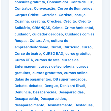
,
,
,
consulta gratutita
Consumidor
Conta de Luz
,
,
,
Contratos
Convocação
Corpo de Bombeiros
,
,
,
,
Corpus Crhisti
Correios
Cortisol
coruja
,
,
,
,
Cozinha
creatina
Creches
Crédito
Crédito
,
,
,
,
Solidário
CRIANÇAS
Crime
Crime Ambiental
,
,
cuidador
cuidador de idoso
Cuidados com as
,
,
Roupas
Cultura Am
cultura do
,
,
,
,
empreendedorismo
Curral
Currículo
curso
,
,
,
Curso de teatro
CURSO EAD
curso gratuito
,
,
Curso UEA
cursos de arte
cursos de
,
,
Enfermagem
cursos de tecnologia
cursos
,
,
,
gratuitos
cursos gratutitos
cursos online
,
,
datas de pagamentos
DB supermercados
,
,
,
,
Debate
debates
Dengue
Denizard Rivail
,
,
,
Denúncia
Desaparecida
Desaparecidas
,
,
Desaparecido
Desaparecidos
,
,
,
desaparecimento
Desmatamento
Destaques