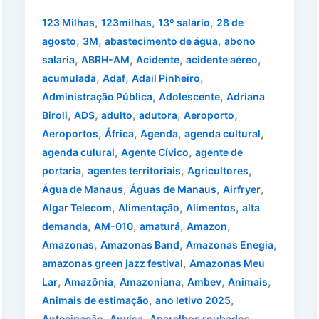
,
,
,
123 Milhas
123milhas
13º salário
28 de
,
,
,
agosto
3M
abastecimento de água
abono
,
,
,
,
salaria
ABRH-AM
Acidente
acidente aéreo
,
,
,
acumulada
Adaf
Adail Pinheiro
,
,
Administração Pública
Adolescente
Adriana
,
,
,
,
,
Biroli
ADS
adulto
adutora
Aeroporto
,
,
,
,
Aeroportos
África
Agenda
agenda cultural
,
,
agenda culural
Agente Cívico
agente de
,
,
,
portaria
agentes territoriais
Agricultores
,
,
,
Água de Manaus
Águas de Manaus
Airfryer
,
,
,
Algar Telecom
Alimentação
Alimentos
alta
,
,
,
,
demanda
AM-010
amaturá
Amazon
,
,
,
Amazonas
Amazonas Band
Amazonas Enegia
,
amazonas green jazz festival
Amazonas Meu
,
,
,
,
,
Lar
Amazônia
Amazoniana
Ambev
Animais
,
,
Animais de estimação
ano letivo 2025
,
,
,
Antecipação
Anvisa
Aparelhos roubados