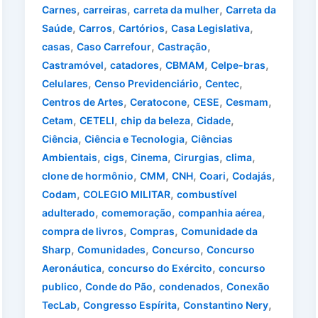
,
,
,
Carnes
carreiras
carreta da mulher
Carreta da
,
,
,
,
Saúde
Carros
Cartórios
Casa Legislativa
,
,
,
casas
Caso Carrefour
Castração
,
,
,
,
Castramóvel
catadores
CBMAM
Celpe-bras
,
,
,
Celulares
Censo Previdenciário
Centec
,
,
,
,
Centros de Artes
Ceratocone
CESE
Cesmam
,
,
,
,
Cetam
CETELI
chip da beleza
Cidade
,
,
Ciência
Ciência e Tecnologia
Ciências
,
,
,
,
,
Ambientais
cigs
Cinema
Cirurgias
clima
,
,
,
,
,
clone de hormônio
CMM
CNH
Coari
Codajás
,
,
Codam
COLEGIO MILITAR
combustível
,
,
,
adulterado
comemoração
companhia aérea
,
,
compra de livros
Compras
Comunidade da
,
,
,
Sharp
Comunidades
Concurso
Concurso
,
,
Aeronáutica
concurso do Exército
concurso
,
,
,
publico
Conde do Pão
condenados
Conexão
,
,
,
TecLab
Congresso Espírita
Constantino Nery