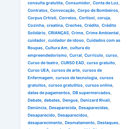
,
,
,
consulta gratutita
Consumidor
Conta de Luz
,
,
,
Contratos
Convocação
Corpo de Bombeiros
,
,
,
,
Corpus Crhisti
Correios
Cortisol
coruja
,
,
,
,
Cozinha
creatina
Creches
Crédito
Crédito
,
,
,
,
Solidário
CRIANÇAS
Crime
Crime Ambiental
,
,
cuidador
cuidador de idoso
Cuidados com as
,
,
Roupas
Cultura Am
cultura do
,
,
,
,
empreendedorismo
Curral
Currículo
curso
,
,
,
Curso de teatro
CURSO EAD
curso gratuito
,
,
Curso UEA
cursos de arte
cursos de
,
,
Enfermagem
cursos de tecnologia
cursos
,
,
,
gratuitos
cursos gratutitos
cursos online
,
,
datas de pagamentos
DB supermercados
,
,
,
,
Debate
debates
Dengue
Denizard Rivail
,
,
,
Denúncia
Desaparecida
Desaparecidas
,
,
Desaparecido
Desaparecidos
,
,
,
desaparecimento
Desmatamento
Destaques