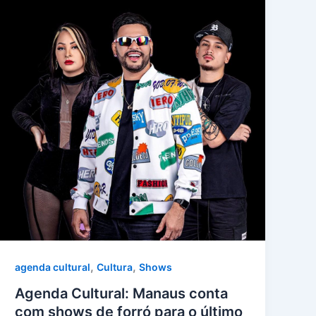
,
,
agenda cultural
Cultura
Shows
Agenda Cultural: Manaus conta
com shows de forró para o último