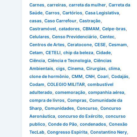
,
,
,
Carnes
carreiras
carreta da mulher
Carreta da
,
,
,
,
Saúde
Carros
Cartórios
Casa Legislativa
,
,
,
casas
Caso Carrefour
Castração
,
,
,
,
Castramóvel
catadores
CBMAM
Celpe-bras
,
,
,
Celulares
Censo Previdenciário
Centec
,
,
,
,
Centros de Artes
Ceratocone
CESE
Cesmam
,
,
,
,
Cetam
CETELI
chip da beleza
Cidade
,
,
Ciência
Ciência e Tecnologia
Ciências
,
,
,
,
,
Ambientais
cigs
Cinema
Cirurgias
clima
,
,
,
,
,
clone de hormônio
CMM
CNH
Coari
Codajás
,
,
Codam
COLEGIO MILITAR
combustível
,
,
,
adulterado
comemoração
companhia aérea
,
,
compra de livros
Compras
Comunidade da
,
,
,
Sharp
Comunidades
Concurso
Concurso
,
,
Aeronáutica
concurso do Exército
concurso
,
,
,
publico
Conde do Pão
condenados
Conexão
,
,
,
TecLab
Congresso Espírita
Constantino Nery