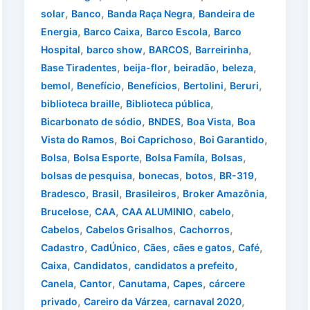
,
,
,
solar
Banco
Banda Raça Negra
Bandeira de
,
,
,
Energia
Barco Caixa
Barco Escola
Barco
,
,
,
,
Hospital
barco show
BARCOS
Barreirinha
,
,
,
,
Base Tiradentes
beija-flor
beiradão
beleza
,
,
,
,
,
bemol
Benefício
Benefícios
Bertolini
Beruri
,
,
biblioteca braille
Biblioteca pública
,
,
,
Bicarbonato de sódio
BNDES
Boa Vista
Boa
,
,
,
Vista do Ramos
Boi Caprichoso
Boi Garantido
,
,
,
,
Bolsa
Bolsa Esporte
Bolsa Famíla
Bolsas
,
,
,
,
bolsas de pesquisa
bonecas
botos
BR-319
,
,
,
,
Bradesco
Brasil
Brasileiros
Broker Amazônia
,
,
,
,
Brucelose
CAA
CAA ALUMINIO
cabelo
,
,
,
Cabelos
Cabelos Grisalhos
Cachorros
,
,
,
,
,
Cadastro
CadÚnico
Cães
cães e gatos
Café
,
,
,
Caixa
Candidatos
candidatos a prefeito
,
,
,
,
Canela
Cantor
Canutama
Capes
cárcere
,
,
,
privado
Careiro da Várzea
carnaval 2020