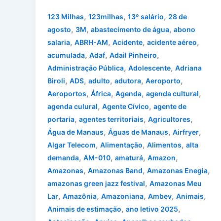
,
,
,
123 Milhas
123milhas
13º salário
28 de
,
,
,
agosto
3M
abastecimento de água
abono
,
,
,
,
salaria
ABRH-AM
Acidente
acidente aéreo
,
,
,
acumulada
Adaf
Adail Pinheiro
,
,
Administração Pública
Adolescente
Adriana
,
,
,
,
,
Biroli
ADS
adulto
adutora
Aeroporto
,
,
,
,
Aeroportos
África
Agenda
agenda cultural
,
,
agenda culural
Agente Cívico
agente de
,
,
,
portaria
agentes territoriais
Agricultores
,
,
,
Água de Manaus
Águas de Manaus
Airfryer
,
,
,
Algar Telecom
Alimentação
Alimentos
alta
,
,
,
,
demanda
AM-010
amaturá
Amazon
,
,
,
Amazonas
Amazonas Band
Amazonas Enegia
,
amazonas green jazz festival
Amazonas Meu
,
,
,
,
,
Lar
Amazônia
Amazoniana
Ambev
Animais
,
,
Animais de estimação
ano letivo 2025