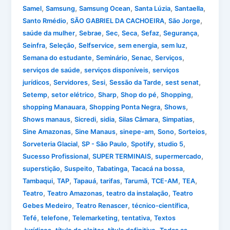
,
,
,
,
,
Samel
Samsung
Samsung Ocean
Santa Lúzia
Santaella
,
,
,
Santo Rmédio
SÃO GABRIEL DA CACHOEIRA
São Jorge
,
,
,
,
,
,
saúde da mulher
Sebrae
Sec
Seca
Sefaz
Segurança
,
,
,
,
,
Seinfra
Seleção
Selfservice
sem energia
sem luz
,
,
,
,
Semana do estudante
Seminário
Senac
Serviços
,
,
serviços de saúde
serviços disponíveis
serviços
,
,
,
,
,
jurídicos
Servidores
Sesi
Sessão da Tarde
sest senat
,
,
,
,
,
Setemp
setor elétrico
Sharp
Shop do pé
Shopping
,
,
,
shopping Manauara
Shopping Ponta Negra
Shows
,
,
,
,
,
Shows manaus
Sicredi
sidia
Silas Câmara
Simpatias
,
,
,
,
,
Sine Amazonas
Sine Manaus
sinepe-am
Sono
Sorteios
,
,
,
,
Sorveteria Glacial
SP - São Paulo
Spotify
studio 5
,
,
,
Sucesso Profissional
SUPER TERMINAIS
supermercado
,
,
,
,
superstição
Suspeito
Tabatinga
Tacacá na bossa
,
,
,
,
,
,
,
Tambaqui
TAP
Tapauá
tarifas
Tarumã
TCE-AM
TEA
,
,
,
Teatro
Teatro Amazonas
teatro da instalação
Teatro
,
,
,
Gebes Medeiro
Teatro Renascer
técnico-científica
,
,
,
,
Tefé
telefone
Telemarketing
tentativa
Textos