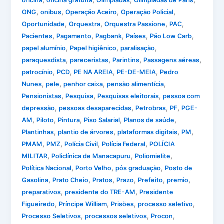
,
,
,
,
oficina
oficina gratuita
Olimpiadas
Olimpíadas de Paris
,
,
,
,
ONG
onibus
Operação Aceiro
Operação Policial
,
,
,
,
Oportunidade
Orquestra
Orquestra Passione
PAC
,
,
,
,
,
Pacientes
Pagamento
Pagbank
Países
Pão Low Carb
,
,
,
papel alumínio
Papel higiênico
paralisação
,
,
,
,
paraquesdista
pareceristas
Parintins
Passagens aéreas
,
,
,
,
patrocínio
PCD
PE NA AREIA
PE-DE-MEIA
Pedro
,
,
,
,
Nunes
pele
penhor caixa
pensão alimentícia
,
,
,
Pensionistas
Pesquisa
Pesquisas eleitorais
pessoa com
,
,
,
,
depressão
pessoas desaparecidas
Petrobras
PF
PGE-
,
,
,
,
,
AM
Piloto
Pintura
Piso Salarial
Planos de saúde
,
,
,
,
Plantinhas
plantio de árvores
plataformas digitais
PM
,
,
,
,
PMAM
PMZ
Polícia Civil
Polícia Federal
POLÍCIA
,
,
,
MILITAR
Policlínica de Manacapuru
Poliomielite
,
,
,
Política Nacional
Porto Velho
pós graduação
Posto de
,
,
,
,
,
,
Gasolina
Prato Cheio
Pratos
Prazo
Prefeito
premio
,
,
preparativos
presidente do TRE-AM
Presidente
,
,
,
,
Figueiredo
Príncipe William
Prisões
processo seletivo
,
,
,
Processo Seletivos
processos seletivos
Procon