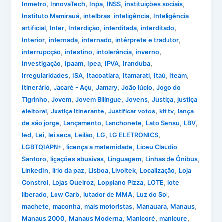
,
,
,
,
,
Inmetro
InnovaTech
Inpa
INSS
instituições sociais
,
,
,
Instituto Mamirauá
intelbras
inteligência
Inteligência
,
,
,
,
,
artificial
Inter
Interdição
interditada
interditado
,
,
,
,
Interior
internada
internado
intérprete e tradutor
,
,
,
,
interrupcção
intestino
intolerância
inverno
,
,
,
,
,
Investigação
Ipaam
Ipea
IPVA
Iranduba
,
,
,
,
,
,
Irregularidades
ISA
Itacoatiara
Itamarati
Itaú
Iteam
,
,
,
,
Itinerário
Jacaré - Açu
Jamary
João lúcio
Jogo do
,
,
,
,
,
Tigrinho
Jovem
Jovem Bilíngue
Jovens
Justiça
justiça
,
,
,
,
eleitoral
Justiça Itinerante
Justificar votos
kit tv
lança
,
,
,
,
,
de são jorge
Lançamento
Lanchonete
Lato Sensu
LBV
,
,
,
,
,
,
led
Lei
lei seca
Leilão
LG
LG ELETRONICS
,
,
LGBTQIAPN+
licença a maternidade
Liceu Claudio
,
,
,
,
Santoro
ligações abusivas
Linguagem
Linhas de Ônibus
,
,
,
,
,
LinkedIn
lírio da paz
Lisboa
Livoltek
Localização
Loja
,
,
,
,
Constroi
Lojas Queiroz
Loppiano Pizza
LOTE
lote
,
,
,
,
liberado
Low Carb
lutador de MMA
Luz do Sol
,
,
,
,
,
machete
maconha
mais motoristas
Manauara
Manaus
,
,
,
,
Manaus 2000
Manaus Moderna
Manicoré
manicure