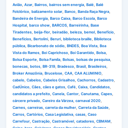
,
,
,
,
,
Avião
Azar
Bairros
bairros sem energia
Balé
Balé
,
,
,
,
Folclórico
balizamento solar
Banco
Banda Raça Negra
,
,
,
Bandeira de Energia
Barco Caixa
Barco Escola
Barco
,
,
,
,
Hospital
barco show
BARCOS
Barreirinha
Base
,
,
,
,
,
,
Tiradentes
beija-flor
beiradão
beleza
bemol
Benefício
,
,
,
,
Benefícios
Bertolini
Beruri
biblioteca braille
Biblioteca
,
,
,
,
pública
Bicarbonato de sódio
BNDES
Boa Vista
Boa
,
,
,
,
Vista do Ramos
Boi Caprichoso
Boi Garantido
Bolsa
,
,
,
,
Bolsa Esporte
Bolsa Famíla
Bolsas
bolsas de pesquisa
,
,
,
,
,
,
bonecas
botos
BR-319
Bradesco
Brasil
Brasileiros
,
,
,
,
Broker Amazônia
Brucelose
CAA
CAA ALUMINIO
,
,
,
,
,
cabelo
Cabelos
Cabelos Grisalhos
Cachorros
Cadastro
,
,
,
,
,
,
CadÚnico
Cães
cães e gatos
Café
Caixa
Candidatos
,
,
,
,
,
candidatos a prefeito
Canela
Cantor
Canutama
Capes
,
,
,
cárcere privado
Careiro da Várzea
carnaval 2020
,
,
,
,
Carnes
carreiras
carreta da mulher
Carreta da Saúde
,
,
,
,
Carros
Cartórios
Casa Legislativa
casas
Caso
,
,
,
,
,
Carrefour
Castração
Castramóvel
catadores
CBMAM
,
,
,
,