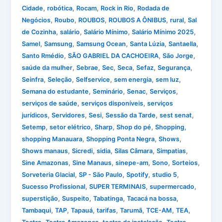
,
,
,
,
Cidade
robótica
Rocam
Rock in Rio
Rodada de
,
,
,
,
,
Negócios
Roubo
ROUBOS
ROUBOS A ÔNIBUS
rural
Sal
,
,
,
,
de Cozinha
salário
Salário Mínimo
Salário Mínimo 2025
,
,
,
,
,
Samel
Samsung
Samsung Ocean
Santa Lúzia
Santaella
,
,
,
Santo Rmédio
SÃO GABRIEL DA CACHOEIRA
São Jorge
,
,
,
,
,
,
saúde da mulher
Sebrae
Sec
Seca
Sefaz
Segurança
,
,
,
,
,
Seinfra
Seleção
Selfservice
sem energia
sem luz
,
,
,
,
Semana do estudante
Seminário
Senac
Serviços
,
,
serviços de saúde
serviços disponíveis
serviços
,
,
,
,
,
jurídicos
Servidores
Sesi
Sessão da Tarde
sest senat
,
,
,
,
,
Setemp
setor elétrico
Sharp
Shop do pé
Shopping
,
,
,
shopping Manauara
Shopping Ponta Negra
Shows
,
,
,
,
,
Shows manaus
Sicredi
sidia
Silas Câmara
Simpatias
,
,
,
,
,
Sine Amazonas
Sine Manaus
sinepe-am
Sono
Sorteios
,
,
,
,
Sorveteria Glacial
SP - São Paulo
Spotify
studio 5
,
,
,
Sucesso Profissional
SUPER TERMINAIS
supermercado
,
,
,
,
superstição
Suspeito
Tabatinga
Tacacá na bossa
,
,
,
,
,
,
,
Tambaqui
TAP
Tapauá
tarifas
Tarumã
TCE-AM
TEA
,
,
,