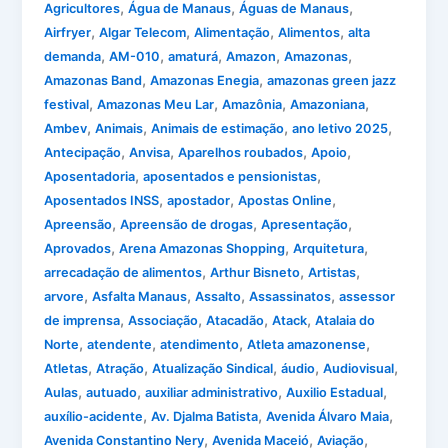
,
,
,
Agricultores
Água de Manaus
Águas de Manaus
,
,
,
,
Airfryer
Algar Telecom
Alimentação
Alimentos
alta
,
,
,
,
,
demanda
AM-010
amaturá
Amazon
Amazonas
,
,
Amazonas Band
Amazonas Enegia
amazonas green jazz
,
,
,
,
festival
Amazonas Meu Lar
Amazônia
Amazoniana
,
,
,
,
Ambev
Animais
Animais de estimação
ano letivo 2025
,
,
,
,
Antecipação
Anvisa
Aparelhos roubados
Apoio
,
,
Aposentadoria
aposentados e pensionistas
,
,
,
Aposentados INSS
apostador
Apostas Online
,
,
,
Apreensão
Apreensão de drogas
Apresentação
,
,
,
Aprovados
Arena Amazonas Shopping
Arquitetura
,
,
,
arrecadação de alimentos
Arthur Bisneto
Artistas
,
,
,
,
arvore
Asfalta Manaus
Assalto
Assassinatos
assessor
,
,
,
,
de imprensa
Associação
Atacadão
Atack
Atalaia do
,
,
,
,
Norte
atendente
atendimento
Atleta amazonense
,
,
,
,
,
Atletas
Atração
Atualização Sindical
áudio
Audiovisual
,
,
,
,
Aulas
autuado
auxiliar administrativo
Auxilio Estadual
,
,
,
auxílio-acidente
Av. Djalma Batista
Avenida Álvaro Maia
,
,
,
Avenida Constantino Nery
Avenida Maceió
Aviação