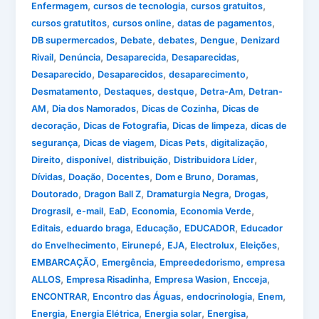
,
,
,
Enfermagem
cursos de tecnologia
cursos gratuitos
,
,
,
cursos gratutitos
cursos online
datas de pagamentos
,
,
,
,
DB supermercados
Debate
debates
Dengue
Denizard
,
,
,
,
Rivail
Denúncia
Desaparecida
Desaparecidas
,
,
,
Desaparecido
Desaparecidos
desaparecimento
,
,
,
,
Desmatamento
Destaques
destque
Detra-Am
Detran-
,
,
,
AM
Dia dos Namorados
Dicas de Cozinha
Dicas de
,
,
,
decoração
Dicas de Fotografia
Dicas de limpeza
dicas de
,
,
,
,
segurança
Dicas de viagem
Dicas Pets
digitalização
,
,
,
,
Direito
disponível
distribuição
Distribuidora Líder
,
,
,
,
,
Dívidas
Doação
Docentes
Dom e Bruno
Doramas
,
,
,
,
Doutorado
Dragon Ball Z
Dramaturgia Negra
Drogas
,
,
,
,
,
Drograsil
e-mail
EaD
Economia
Economia Verde
,
,
,
,
Editais
eduardo braga
Educação
EDUCADOR
Educador
,
,
,
,
,
do Envelhecimento
Eirunepé
EJA
Electrolux
Eleições
,
,
,
EMBARCAÇÃO
Emergência
Empreededorismo
empresa
,
,
,
,
ALLOS
Empresa Risadinha
Empresa Wasion
Encceja
,
,
,
,
ENCONTRAR
Encontro das Águas
endocrinologia
Enem
,
,
,
,
Energia
Energia Elétrica
Energia solar
Energisa