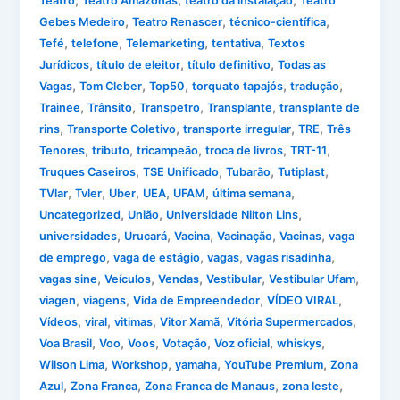
Teatro
Teatro Amazonas
teatro da instalação
Teatro
,
,
,
Gebes Medeiro
Teatro Renascer
técnico-científica
,
,
,
,
Tefé
telefone
Telemarketing
tentativa
Textos
,
,
,
Jurídicos
título de eleitor
título definitivo
Todas as
,
,
,
,
,
Vagas
Tom Cleber
Top50
torquato tapajós
tradução
,
,
,
,
Trainee
Trânsito
Transpetro
Transplante
transplante de
,
,
,
,
rins
Transporte Coletivo
transporte irregular
TRE
Três
,
,
,
,
,
Tenores
tributo
tricampeão
troca de livros
TRT-11
,
,
,
,
Truques Caseiros
TSE Unificado
Tubarão
Tutiplast
,
,
,
,
,
,
TVlar
Tvler
Uber
UEA
UFAM
última semana
,
,
,
Uncategorized
União
Universidade Nilton Lins
,
,
,
,
,
universidades
Urucará
Vacina
Vacinação
Vacinas
vaga
,
,
,
,
de emprego
vaga de estágio
vagas
vagas risadinha
,
,
,
,
,
vagas sine
Veículos
Vendas
Vestibular
Vestibular Ufam
,
,
,
,
viagen
viagens
Vida de Empreendedor
VÍDEO VIRAL
,
,
,
,
,
Vídeos
viral
vitimas
Vitor Xamã
Vitória Supermercados
,
,
,
,
,
,
Voa Brasil
Voo
Voos
Votação
Voz oficial
whiskys
,
,
,
,
Wilson Lima
Workshop
yamaha
YouTube Premium
Zona
,
,
,
,
Azul
Zona Franca
Zona Franca de Manaus
zona leste