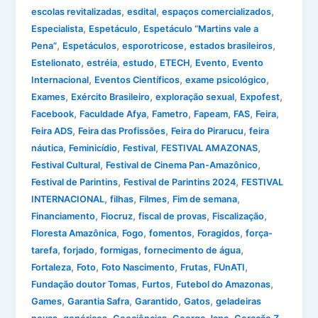
,
,
,
escolas revitalizadas
esdital
espaços comercializados
,
,
Especialista
Espetáculo
Espetáculo “Martins vale a
,
,
,
,
Pena”
Espetáculos
esporotricose
estados brasileiros
,
,
,
,
,
Estelionato
estréia
estudo
ETECH
Evento
Evento
,
,
,
Internacional
Eventos Científicos
exame psicológico
,
,
,
,
Exames
Exército Brasileiro
exploração sexual
Expofest
,
,
,
,
,
,
Facebook
Faculdade Afya
Fametro
Fapeam
FAS
Feira
,
,
,
Feira ADS
Feira das Profissões
Feira do Pirarucu
feira
,
,
,
,
náutica
Feminicídio
Festival
FESTIVAL AMAZONAS
,
,
Festival Cultural
Festival de Cinema Pan-Amazônico
,
,
Festival de Parintins
Festival de Parintins 2024
FESTIVAL
,
,
,
,
INTERNACIONAL
filhas
Filmes
Fim de semana
,
,
,
,
Financiamento
Fiocruz
fiscal de provas
Fiscalização
,
,
,
,
Floresta Amazônica
Fogo
fomentos
Foragidos
força-
,
,
,
,
tarefa
forjado
formigas
fornecimento de água
,
,
,
,
,
Fortaleza
Foto
Foto Nascimento
Frutas
FUnATI
,
,
,
Fundação doutor Tomas
Furtos
Futebol do Amazonas
,
,
,
,
Games
Garantia Safra
Garantido
Gatos
geladeiras