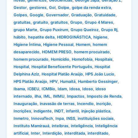
,
,
,
,
,
novas
genéricos
Geociências
George Japa
Geração Z
,
,
,
,
,
Gestor
gestores
Gol
Golpe
golpe da renda extra
,
,
,
,
,
Golpes
Google
Governador
Graduação
Gratuidade
,
,
,
,
,
gratuitas
gratuito
gratuitos
Grupo
Grupo 4 Mares
,
,
,
,
grupo Marte
Grupo Puxirum
Grupo Queiroz
Grupo Rj
,
,
,
,
hábito
hepatite delta
HIDROGINÁSTICA
higiene
,
,
,
Higiene Íntima
Higiene Pessoal
Homem
homem
,
,
,
desaparecido
HOMEM PRESO
homem procuirado
,
,
,
,
homem procurado
Homicídio
Homofobia
Hospitais
,
,
Hospital
Hospital Beneficente Português
Hospital
,
,
,
Delphina Aziz
Hospital Platão Araújo
HPS João Lucio
,
,
,
,
HPS Platão Araújo
HPV
Humaitá
Humberto Gessinger
,
,
,
,
,
,
Ibama
ICBEU
ICMBio
Idam
Idosa
Idoso
idoso
,
,
,
,
,
,
internado
ilha
IML
IMMU
Impactos
Imposto de Renda
,
,
,
,
Inauguração
inavasão de terras
Incendio
incrição
,
,
,
,
,
Incrições
indigente
INDT
infantil
injeção plástica
,
,
,
,
,
Inmetro
InnovaTech
Inpa
INSS
instituições sociais
,
,
,
Instituto Mamirauá
intelbras
inteligência
Inteligência
,
,
,
,
,
artificial
Inter
Interdição
interditada
interditado