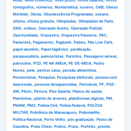
Airão
Novo Endereço
novo posto
novos salários
novos
,
,
,
,
,
tomógrafos
números
Numismática
nuvens
OAB
Obeso
,
,
,
,
Mórbido
Obras
Obsolescência Programada
oceano
,
,
,
,
oficina
oficina gratuita
Olimpiadas
Olimpíadas de Paris
,
,
,
,
ONG
onibus
Operação Aceiro
Operação Policial
,
,
,
,
Oportunidade
Orquestra
Orquestra Passione
PAC
,
,
,
,
,
Pacientes
Pagamento
Pagbank
Países
Pão Low Carb
,
,
,
papel alumínio
Papel higiênico
paralisação
,
,
,
,
paraquesdista
pareceristas
Parintins
Passagens aéreas
,
,
,
,
patrocínio
PCD
PE NA AREIA
PE-DE-MEIA
Pedro
,
,
,
,
Nunes
pele
penhor caixa
pensão alimentícia
,
,
,
Pensionistas
Pesquisa
Pesquisas eleitorais
pessoa com
,
,
,
,
depressão
pessoas desaparecidas
Petrobras
PF
PGE-
,
,
,
,
,
AM
Piloto
Pintura
Piso Salarial
Planos de saúde
,
,
,
,
Plantinhas
plantio de árvores
plataformas digitais
PM
,
,
,
,
PMAM
PMZ
Polícia Civil
Polícia Federal
POLÍCIA
,
,
,
MILITAR
Policlínica de Manacapuru
Poliomielite
,
,
,
Política Nacional
Porto Velho
pós graduação
Posto de
,
,
,
,
,
,
Gasolina
Prato Cheio
Pratos
Prazo
Prefeito
premio