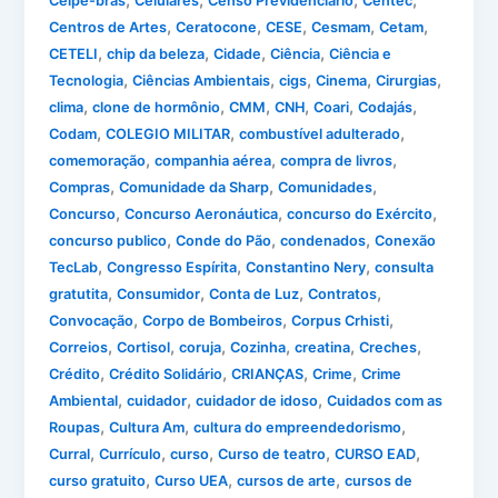
Celpe-bras
Celulares
Censo Previdenciário
Centec
,
,
,
,
,
Centros de Artes
Ceratocone
CESE
Cesmam
Cetam
,
,
,
,
CETELI
chip da beleza
Cidade
Ciência
Ciência e
,
,
,
,
,
Tecnologia
Ciências Ambientais
cigs
Cinema
Cirurgias
,
,
,
,
,
,
clima
clone de hormônio
CMM
CNH
Coari
Codajás
,
,
,
Codam
COLEGIO MILITAR
combustível adulterado
,
,
,
comemoração
companhia aérea
compra de livros
,
,
,
Compras
Comunidade da Sharp
Comunidades
,
,
,
Concurso
Concurso Aeronáutica
concurso do Exército
,
,
,
concurso publico
Conde do Pão
condenados
Conexão
,
,
,
TecLab
Congresso Espírita
Constantino Nery
consulta
,
,
,
,
gratutita
Consumidor
Conta de Luz
Contratos
,
,
,
Convocação
Corpo de Bombeiros
Corpus Crhisti
,
,
,
,
,
,
Correios
Cortisol
coruja
Cozinha
creatina
Creches
,
,
,
,
Crédito
Crédito Solidário
CRIANÇAS
Crime
Crime
,
,
,
Ambiental
cuidador
cuidador de idoso
Cuidados com as
,
,
,
Roupas
Cultura Am
cultura do empreendedorismo
,
,
,
,
,
Curral
Currículo
curso
Curso de teatro
CURSO EAD
,
,
,
curso gratuito
Curso UEA
cursos de arte
cursos de