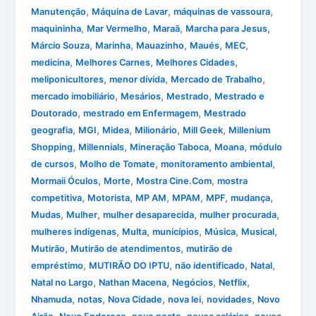
,
,
,
Manutenção
Máquina de Lavar
máquinas de vassoura
,
,
,
,
maquininha
Mar Vermelho
Maraã
Marcha para Jesus
,
,
,
,
,
Márcio Souza
Marinha
Mauazinho
Maués
MEC
,
,
,
medicina
Melhores Carnes
Melhores Cidades
,
,
,
meliponicultores
menor dívida
Mercado de Trabalho
,
,
,
mercado imobiliário
Mesários
Mestrado
Mestrado e
,
,
Doutorado
mestrado em Enfermagem
Mestrado
,
,
,
,
,
geografia
MGI
Midea
Milionário
Mill Geek
Millenium
,
,
,
,
Shopping
Millennials
Mineração Taboca
Moana
módulo
,
,
,
de cursos
Molho de Tomate
monitoramento ambiental
,
,
,
Mormaii Óculos
Morte
Mostra Cine.Com
mostra
,
,
,
,
,
,
competitiva
Motorista
MP AM
MPAM
MPF
mudança
,
,
,
,
Mudas
Mulher
mulher desaparecida
mulher procurada
,
,
,
,
,
mulheres indígenas
Multa
municípios
Música
Musical
,
,
Mutirão
Mutirão de atendimentos
mutirão de
,
,
,
,
empréstimo
MUTIRÃO DO IPTU
não identificado
Natal
,
,
,
,
Natal no Largo
Nathan Macena
Negócios
Netflix
,
,
,
,
,
Nhamuda
notas
Nova Cidade
nova lei
novidades
Novo
,
,
,
,