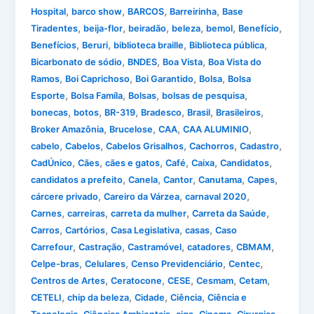
,
,
,
,
Hospital
barco show
BARCOS
Barreirinha
Base
,
,
,
,
,
,
Tiradentes
beija-flor
beiradão
beleza
bemol
Benefício
,
,
,
,
Benefícios
Beruri
biblioteca braille
Biblioteca pública
,
,
,
Bicarbonato de sódio
BNDES
Boa Vista
Boa Vista do
,
,
,
,
Ramos
Boi Caprichoso
Boi Garantido
Bolsa
Bolsa
,
,
,
,
Esporte
Bolsa Famíla
Bolsas
bolsas de pesquisa
,
,
,
,
,
,
bonecas
botos
BR-319
Bradesco
Brasil
Brasileiros
,
,
,
,
Broker Amazônia
Brucelose
CAA
CAA ALUMINIO
,
,
,
,
,
cabelo
Cabelos
Cabelos Grisalhos
Cachorros
Cadastro
,
,
,
,
,
,
CadÚnico
Cães
cães e gatos
Café
Caixa
Candidatos
,
,
,
,
,
candidatos a prefeito
Canela
Cantor
Canutama
Capes
,
,
,
cárcere privado
Careiro da Várzea
carnaval 2020
,
,
,
,
Carnes
carreiras
carreta da mulher
Carreta da Saúde
,
,
,
,
Carros
Cartórios
Casa Legislativa
casas
Caso
,
,
,
,
,
Carrefour
Castração
Castramóvel
catadores
CBMAM
,
,
,
,
Celpe-bras
Celulares
Censo Previdenciário
Centec
,
,
,
,
,
Centros de Artes
Ceratocone
CESE
Cesmam
Cetam
,
,
,
,
CETELI
chip da beleza
Cidade
Ciência
Ciência e