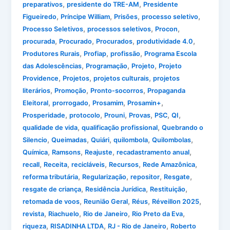
,
,
preparativos
presidente do TRE-AM
Presidente
,
,
,
,
Figueiredo
Príncipe William
Prisões
processo seletivo
,
,
,
Processo Seletivos
processos seletivos
Procon
,
,
,
,
procurada
Procurado
Procurados
produtividade 4.0
,
,
,
Produtores Rurais
Profiap
profissão
Programa Escola
,
,
,
das Adolescências
Programação
Projeto
Projeto
,
,
,
Providence
Projetos
projetos culturais
projetos
,
,
,
literários
Promoção
Pronto-socorros
Propaganda
,
,
,
,
Eleitoral
prorrogado
Prosamim
Prosamin+
,
,
,
,
,
,
Prosperidade
protocolo
Prouni
Provas
PSC
QI
,
,
qualidade de vida
qualificação profissional
Quebrando o
,
,
,
,
,
Silencio
Queimadas
Quiári
quilombola
Quilombolas
,
,
,
,
Química
Ramsons
Reajuste
recadastramento anual
,
,
,
,
,
recall
Receita
recicláveis
Recursos
Rede Amazônica
,
,
,
,
reforma tributária
Regularização
repositor
Resgate
,
,
,
resgate de criança
Residência Jurídica
Restituição
,
,
,
,
retomada de voos
Reunião Geral
Réus
Réveillon 2025
,
,
,
,
revista
Riachuelo
Rio de Janeiro
Rio Preto da Eva
,
,
,
riqueza
RISADINHA LTDA
RJ - Rio de Janeiro
Roberto