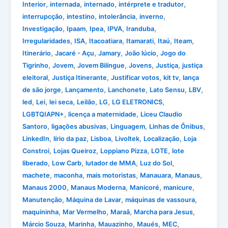
,
,
,
,
Interior
internada
internado
intérprete e tradutor
,
,
,
,
interrupcção
intestino
intolerância
inverno
,
,
,
,
,
Investigação
Ipaam
Ipea
IPVA
Iranduba
,
,
,
,
,
,
Irregularidades
ISA
Itacoatiara
Itamarati
Itaú
Iteam
,
,
,
,
Itinerário
Jacaré - Açu
Jamary
João lúcio
Jogo do
,
,
,
,
,
Tigrinho
Jovem
Jovem Bilíngue
Jovens
Justiça
justiça
,
,
,
,
eleitoral
Justiça Itinerante
Justificar votos
kit tv
lança
,
,
,
,
,
de são jorge
Lançamento
Lanchonete
Lato Sensu
LBV
,
,
,
,
,
,
led
Lei
lei seca
Leilão
LG
LG ELETRONICS
,
,
LGBTQIAPN+
licença a maternidade
Liceu Claudio
,
,
,
,
Santoro
ligações abusivas
Linguagem
Linhas de Ônibus
,
,
,
,
,
LinkedIn
lírio da paz
Lisboa
Livoltek
Localização
Loja
,
,
,
,
Constroi
Lojas Queiroz
Loppiano Pizza
LOTE
lote
,
,
,
,
liberado
Low Carb
lutador de MMA
Luz do Sol
,
,
,
,
,
machete
maconha
mais motoristas
Manauara
Manaus
,
,
,
,
Manaus 2000
Manaus Moderna
Manicoré
manicure
,
,
,
Manutenção
Máquina de Lavar
máquinas de vassoura
,
,
,
,
maquininha
Mar Vermelho
Maraã
Marcha para Jesus
,
,
,
,
,
Márcio Souza
Marinha
Mauazinho
Maués
MEC