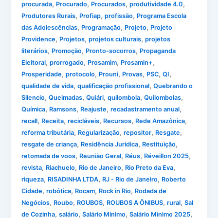
,
,
,
,
procurada
Procurado
Procurados
produtividade 4.0
,
,
,
Produtores Rurais
Profiap
profissão
Programa Escola
,
,
,
das Adolescências
Programação
Projeto
Projeto
,
,
,
Providence
Projetos
projetos culturais
projetos
,
,
,
literários
Promoção
Pronto-socorros
Propaganda
,
,
,
,
Eleitoral
prorrogado
Prosamim
Prosamin+
,
,
,
,
,
,
Prosperidade
protocolo
Prouni
Provas
PSC
QI
,
,
qualidade de vida
qualificação profissional
Quebrando o
,
,
,
,
,
Silencio
Queimadas
Quiári
quilombola
Quilombolas
,
,
,
,
Química
Ramsons
Reajuste
recadastramento anual
,
,
,
,
,
recall
Receita
recicláveis
Recursos
Rede Amazônica
,
,
,
,
reforma tributária
Regularização
repositor
Resgate
,
,
,
resgate de criança
Residência Jurídica
Restituição
,
,
,
,
retomada de voos
Reunião Geral
Réus
Réveillon 2025
,
,
,
,
revista
Riachuelo
Rio de Janeiro
Rio Preto da Eva
,
,
,
riqueza
RISADINHA LTDA
RJ - Rio de Janeiro
Roberto
,
,
,
,
Cidade
robótica
Rocam
Rock in Rio
Rodada de
,
,
,
,
,
Negócios
Roubo
ROUBOS
ROUBOS A ÔNIBUS
rural
Sal
,
,
,
,
de Cozinha
salário
Salário Mínimo
Salário Mínimo 2025