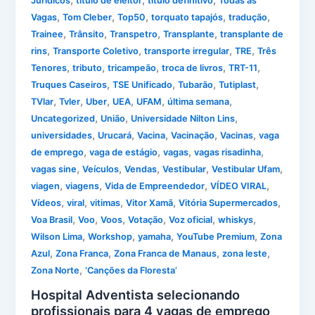
,
,
,
Jurídicos
título de eleitor
título definitivo
Todas as
,
,
,
,
,
Vagas
Tom Cleber
Top50
torquato tapajós
tradução
,
,
,
,
Trainee
Trânsito
Transpetro
Transplante
transplante de
,
,
,
,
rins
Transporte Coletivo
transporte irregular
TRE
Três
,
,
,
,
,
Tenores
tributo
tricampeão
troca de livros
TRT-11
,
,
,
,
Truques Caseiros
TSE Unificado
Tubarão
Tutiplast
,
,
,
,
,
,
TVlar
Tvler
Uber
UEA
UFAM
última semana
,
,
,
Uncategorized
União
Universidade Nilton Lins
,
,
,
,
,
universidades
Urucará
Vacina
Vacinação
Vacinas
vaga
,
,
,
,
de emprego
vaga de estágio
vagas
vagas risadinha
,
,
,
,
,
vagas sine
Veículos
Vendas
Vestibular
Vestibular Ufam
,
,
,
,
viagen
viagens
Vida de Empreendedor
VÍDEO VIRAL
,
,
,
,
,
Vídeos
viral
vitimas
Vitor Xamã
Vitória Supermercados
,
,
,
,
,
,
Voa Brasil
Voo
Voos
Votação
Voz oficial
whiskys
,
,
,
,
Wilson Lima
Workshop
yamaha
YouTube Premium
Zona
,
,
,
,
Azul
Zona Franca
Zona Franca de Manaus
zona leste
,
Zona Norte
‘Canções da Floresta’
Hospital Adventista selecionando
profissionais para 4 vagas de emprego