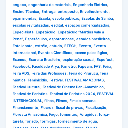
,
,
,
engeco
engenharia de materiais
Engenharia Elétrica
,
,
,
,
Ensino Técnico
Entrega
entreposto
Envelhecimento
,
,
,
,
epaminondas
Escola
escola públicas
Escolas de Samba
,
,
,
escolas revitalizadas
esdital
espaços comercializados
,
,
Especialista
Espetáculo
Espetáculo “Martins vale a
,
,
,
,
Pena”
Espetáculos
esporotricose
estados brasileiros
,
,
,
,
,
Estelionato
estréia
estudo
ETECH
Evento
Evento
,
,
,
Internacional
Eventos Científicos
exame psicológico
,
,
,
,
Exames
Exército Brasileiro
exploração sexual
Expofest
,
,
,
,
,
,
Facebook
Faculdade Afya
Fametro
Fapeam
FAS
Feira
,
,
,
Feira ADS
Feira das Profissões
Feira do Pirarucu
feira
,
,
,
,
náutica
Feminicídio
Festival
FESTIVAL AMAZONAS
,
,
Festival Cultural
Festival de Cinema Pan-Amazônico
,
,
Festival de Parintins
Festival de Parintins 2024
FESTIVAL
,
,
,
,
INTERNACIONAL
filhas
Filmes
Fim de semana
,
,
,
,
Financiamento
Fiocruz
fiscal de provas
Fiscalização
,
,
,
,
Floresta Amazônica
Fogo
fomentos
Foragidos
força-
,
,
,
,
tarefa
forjado
formigas
fornecimento de água
,
,
,
,
,