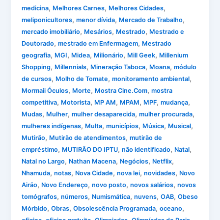
,
,
,
medicina
Melhores Carnes
Melhores Cidades
,
,
,
meliponicultores
menor dívida
Mercado de Trabalho
,
,
,
mercado imobiliário
Mesários
Mestrado
Mestrado e
,
,
Doutorado
mestrado em Enfermagem
Mestrado
,
,
,
,
,
geografia
MGI
Midea
Milionário
Mill Geek
Millenium
,
,
,
,
Shopping
Millennials
Mineração Taboca
Moana
módulo
,
,
,
de cursos
Molho de Tomate
monitoramento ambiental
,
,
,
Mormaii Óculos
Morte
Mostra Cine.Com
mostra
,
,
,
,
,
,
competitiva
Motorista
MP AM
MPAM
MPF
mudança
,
,
,
,
Mudas
Mulher
mulher desaparecida
mulher procurada
,
,
,
,
,
mulheres indígenas
Multa
municípios
Música
Musical
,
,
Mutirão
Mutirão de atendimentos
mutirão de
,
,
,
,
empréstimo
MUTIRÃO DO IPTU
não identificado
Natal
,
,
,
,
Natal no Largo
Nathan Macena
Negócios
Netflix
,
,
,
,
,
Nhamuda
notas
Nova Cidade
nova lei
novidades
Novo
,
,
,
,
Airão
Novo Endereço
novo posto
novos salários
novos
,
,
,
,
,
tomógrafos
números
Numismática
nuvens
OAB
Obeso
,
,
,
,
Mórbido
Obras
Obsolescência Programada
oceano