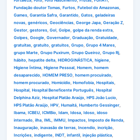
Fortaleza
Foto
Foto Nascimento
Frutas
FUnATI
,
,
,
Fundação doutor Tomas
Furtos
Futebol do Amazonas
,
,
,
,
Games
Garantia Safra
Garantido
Gatos
geladeiras
,
,
,
,
,
novas
genéricos
Geociências
George Japa
Geração Z
,
,
,
,
,
Gestor
gestores
Gol
Golpe
golpe da renda extra
,
,
,
,
,
Golpes
Google
Governador
Graduação
Gratuidade
,
,
,
,
,
gratuitas
gratuito
gratuitos
Grupo
Grupo 4 Mares
,
,
,
,
grupo Marte
Grupo Puxirum
Grupo Queiroz
Grupo Rj
,
,
,
,
hábito
hepatite delta
HIDROGINÁSTICA
higiene
,
,
,
Higiene Íntima
Higiene Pessoal
Homem
homem
,
,
,
desaparecido
HOMEM PRESO
homem procuirado
,
,
,
,
homem procurado
Homicídio
Homofobia
Hospitais
,
,
Hospital
Hospital Beneficente Português
Hospital
,
,
,
Delphina Aziz
Hospital Platão Araújo
HPS João Lucio
,
,
,
,
HPS Platão Araújo
HPV
Humaitá
Humberto Gessinger
,
,
,
,
,
,
Ibama
ICBEU
ICMBio
Idam
Idosa
Idoso
idoso
,
,
,
,
,
,
internado
ilha
IML
IMMU
Impactos
Imposto de Renda
,
,
,
,
Inauguração
inavasão de terras
Incendio
incrição
,
,
,
,
,
Incrições
indigente
INDT
infantil
injeção plástica