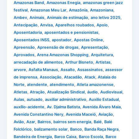
,
,
Amazonas Band
Amazonas Enegia
amazonas green jazz
,
,
,
,
festival
Amazonas Meu Lar
Amazônia
Amazoniana
,
,
,
,
Ambev
Animais
Animais de estimação
ano letivo 2025
,
,
,
,
Antecipação
Anvisa
Aparelhos roubados
Apoio
,
,
Aposentadoria
aposentados e pensionistas
,
,
,
Aposentados INSS
apostador
Apostas Online
,
,
,
Apreensão
Apreensão de drogas
Apresentação
,
,
,
Aprovados
Arena Amazonas Shopping
Arquitetura
,
,
,
arrecadação de alimentos
Arthur Bisneto
Artistas
,
,
,
,
arvore
Asfalta Manaus
Assalto
Assassinatos
assessor
,
,
,
,
de imprensa
Associação
Atacadão
Atack
Atalaia do
,
,
,
,
Norte
atendente
atendimento
Atleta amazonense
,
,
,
,
,
Atletas
Atração
Atualização Sindical
áudio
Audiovisual
,
,
,
,
Aulas
autuado
auxiliar administrativo
Auxilio Estadual
,
,
,
auxílio-acidente
Av. Djalma Batista
Avenida Álvaro Maia
,
,
,
Avenida Constantino Nery
Avenida Maceió
Aviação
,
,
,
,
,
Avião
Azar
Bairros
bairros sem energia
Balé
Balé
,
,
,
,
Folclórico
balizamento solar
Banco
Banda Raça Negra
,
,
,
Bandeira de Energia
Barco Caixa
Barco Escola
Barco