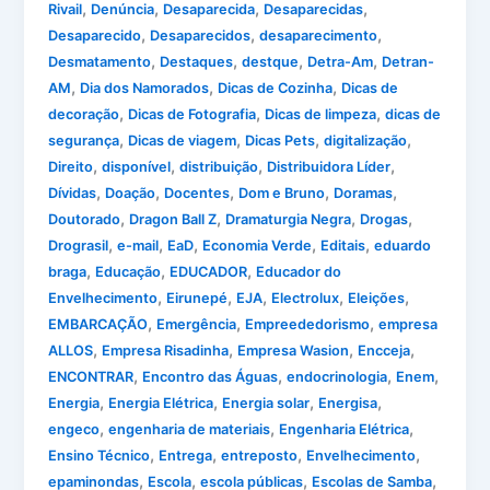
,
,
,
,
Rivail
Denúncia
Desaparecida
Desaparecidas
,
,
,
Desaparecido
Desaparecidos
desaparecimento
,
,
,
,
Desmatamento
Destaques
destque
Detra-Am
Detran-
,
,
,
AM
Dia dos Namorados
Dicas de Cozinha
Dicas de
,
,
,
decoração
Dicas de Fotografia
Dicas de limpeza
dicas de
,
,
,
,
segurança
Dicas de viagem
Dicas Pets
digitalização
,
,
,
,
Direito
disponível
distribuição
Distribuidora Líder
,
,
,
,
,
Dívidas
Doação
Docentes
Dom e Bruno
Doramas
,
,
,
,
Doutorado
Dragon Ball Z
Dramaturgia Negra
Drogas
,
,
,
,
,
Drograsil
e-mail
EaD
Economia Verde
Editais
eduardo
,
,
,
braga
Educação
EDUCADOR
Educador do
,
,
,
,
,
Envelhecimento
Eirunepé
EJA
Electrolux
Eleições
,
,
,
EMBARCAÇÃO
Emergência
Empreededorismo
empresa
,
,
,
,
ALLOS
Empresa Risadinha
Empresa Wasion
Encceja
,
,
,
,
ENCONTRAR
Encontro das Águas
endocrinologia
Enem
,
,
,
,
Energia
Energia Elétrica
Energia solar
Energisa
,
,
,
engeco
engenharia de materiais
Engenharia Elétrica
,
,
,
,
Ensino Técnico
Entrega
entreposto
Envelhecimento
,
,
,
,
epaminondas
Escola
escola públicas
Escolas de Samba