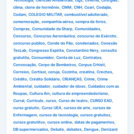
,
,
,
,
,
Tecnologia
Ciências Ambientais
cigs
Cinema
Cirurgias
,
,
,
,
,
,
clima
clone de hormônio
CMM
CNH
Coari
Codajás
,
,
,
Codam
COLEGIO MILITAR
combustível adulterado
,
,
,
comemoração
companhia aérea
compra de livros
,
,
,
Compras
Comunidade da Sharp
Comunidades
,
,
,
Concurso
Concurso Aeronáutica
concurso do Exército
,
,
,
concurso publico
Conde do Pão
condenados
Conexão
,
,
,
TecLab
Congresso Espírita
Constantino Nery
consulta
,
,
,
,
gratutita
Consumidor
Conta de Luz
Contratos
,
,
,
Convocação
Corpo de Bombeiros
Corpus Crhisti
,
,
,
,
,
,
Correios
Cortisol
coruja
Cozinha
creatina
Creches
,
,
,
,
Crédito
Crédito Solidário
CRIANÇAS
Crime
Crime
,
,
,
Ambiental
cuidador
cuidador de idoso
Cuidados com as
,
,
,
Roupas
Cultura Am
cultura do empreendedorismo
,
,
,
,
,
Curral
Currículo
curso
Curso de teatro
CURSO EAD
,
,
,
curso gratuito
Curso UEA
cursos de arte
cursos de
,
,
,
Enfermagem
cursos de tecnologia
cursos gratuitos
,
,
,
cursos gratutitos
cursos online
datas de pagamentos
,
,
,
,
DB supermercados
Debate
debates
Dengue
Denizard