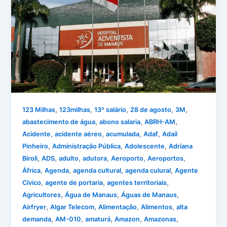
,
,
,
,
,
123 Milhas
123milhas
13º salário
28 de agosto
3M
,
,
,
abastecimento de água
abono salaria
ABRH-AM
,
,
,
,
Acidente
acidente aéreo
acumulada
Adaf
Adail
,
,
,
Pinheiro
Administração Pública
Adolescente
Adriana
,
,
,
,
,
,
Biroli
ADS
adulto
adutora
Aeroporto
Aeroportos
,
,
,
,
África
Agenda
agenda cultural
agenda culural
Agente
,
,
,
Cívico
agente de portaria
agentes territoriais
,
,
,
Agricultores
Água de Manaus
Águas de Manaus
,
,
,
,
Airfryer
Algar Telecom
Alimentação
Alimentos
alta
,
,
,
,
,
demanda
AM-010
amaturá
Amazon
Amazonas