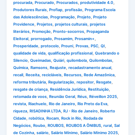
,
,
,
,
procurada
Procurado
Procurados
produtividade 4.0
,
,
,
Produtores Rurais
Profiap
profissão
Programa Escola
,
,
,
das Adolescências
Programação
Projeto
Projeto
,
,
,
Providence
Projetos
projetos culturais
projetos
,
,
,
literários
Promoção
Pronto-socorros
Propaganda
,
,
,
,
Eleitoral
prorrogado
Prosamim
Prosamin+
,
,
,
,
,
,
Prosperidade
protocolo
Prouni
Provas
PSC
QI
,
,
qualidade de vida
qualificação profissional
Quebrando o
,
,
,
,
,
Silencio
Queimadas
Quiári
quilombola
Quilombolas
,
,
,
,
Química
Ramsons
Reajuste
recadastramento anual
,
,
,
,
,
recall
Receita
recicláveis
Recursos
Rede Amazônica
,
,
,
,
reforma tributária
Regularização
repositor
Resgate
,
,
,
resgate de criança
Residência Jurídica
Restituição
,
,
,
,
retomada de voos
Reunião Geral
Réus
Réveillon 2025
,
,
,
,
revista
Riachuelo
Rio de Janeiro
Rio Preto da Eva
,
,
,
riqueza
RISADINHA LTDA
RJ - Rio de Janeiro
Roberto
,
,
,
,
Cidade
robótica
Rocam
Rock in Rio
Rodada de
,
,
,
,
,
Negócios
Roubo
ROUBOS
ROUBOS A ÔNIBUS
rural
Sal
,
,
,
,
de Cozinha
salário
Salário Mínimo
Salário Mínimo 2025