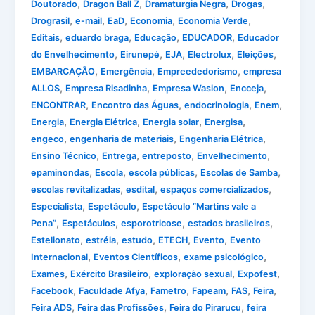
,
,
,
,
Doutorado
Dragon Ball Z
Dramaturgia Negra
Drogas
,
,
,
,
,
Drograsil
e-mail
EaD
Economia
Economia Verde
,
,
,
,
Editais
eduardo braga
Educação
EDUCADOR
Educador
,
,
,
,
,
do Envelhecimento
Eirunepé
EJA
Electrolux
Eleições
,
,
,
EMBARCAÇÃO
Emergência
Empreededorismo
empresa
,
,
,
,
ALLOS
Empresa Risadinha
Empresa Wasion
Encceja
,
,
,
,
ENCONTRAR
Encontro das Águas
endocrinologia
Enem
,
,
,
,
Energia
Energia Elétrica
Energia solar
Energisa
,
,
,
engeco
engenharia de materiais
Engenharia Elétrica
,
,
,
,
Ensino Técnico
Entrega
entreposto
Envelhecimento
,
,
,
,
epaminondas
Escola
escola públicas
Escolas de Samba
,
,
,
escolas revitalizadas
esdital
espaços comercializados
,
,
Especialista
Espetáculo
Espetáculo “Martins vale a
,
,
,
,
Pena”
Espetáculos
esporotricose
estados brasileiros
,
,
,
,
,
Estelionato
estréia
estudo
ETECH
Evento
Evento
,
,
,
Internacional
Eventos Científicos
exame psicológico
,
,
,
,
Exames
Exército Brasileiro
exploração sexual
Expofest
,
,
,
,
,
,
Facebook
Faculdade Afya
Fametro
Fapeam
FAS
Feira
,
,
,
Feira ADS
Feira das Profissões
Feira do Pirarucu
feira