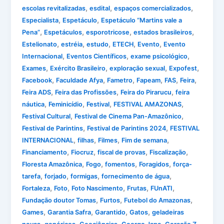
,
,
,
escolas revitalizadas
esdital
espaços comercializados
,
,
Especialista
Espetáculo
Espetáculo “Martins vale a
,
,
,
,
Pena”
Espetáculos
esporotricose
estados brasileiros
,
,
,
,
,
Estelionato
estréia
estudo
ETECH
Evento
Evento
,
,
,
Internacional
Eventos Científicos
exame psicológico
,
,
,
,
Exames
Exército Brasileiro
exploração sexual
Expofest
,
,
,
,
,
,
Facebook
Faculdade Afya
Fametro
Fapeam
FAS
Feira
,
,
,
Feira ADS
Feira das Profissões
Feira do Pirarucu
feira
,
,
,
,
náutica
Feminicídio
Festival
FESTIVAL AMAZONAS
,
,
Festival Cultural
Festival de Cinema Pan-Amazônico
,
,
Festival de Parintins
Festival de Parintins 2024
FESTIVAL
,
,
,
,
INTERNACIONAL
filhas
Filmes
Fim de semana
,
,
,
,
Financiamento
Fiocruz
fiscal de provas
Fiscalização
,
,
,
,
Floresta Amazônica
Fogo
fomentos
Foragidos
força-
,
,
,
,
tarefa
forjado
formigas
fornecimento de água
,
,
,
,
,
Fortaleza
Foto
Foto Nascimento
Frutas
FUnATI
,
,
,
Fundação doutor Tomas
Furtos
Futebol do Amazonas
,
,
,
,
Games
Garantia Safra
Garantido
Gatos
geladeiras