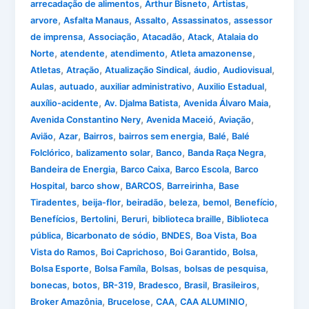
,
,
,
arrecadação de alimentos
Arthur Bisneto
Artistas
,
,
,
,
arvore
Asfalta Manaus
Assalto
Assassinatos
assessor
,
,
,
,
de imprensa
Associação
Atacadão
Atack
Atalaia do
,
,
,
,
Norte
atendente
atendimento
Atleta amazonense
,
,
,
,
,
Atletas
Atração
Atualização Sindical
áudio
Audiovisual
,
,
,
,
Aulas
autuado
auxiliar administrativo
Auxilio Estadual
,
,
,
auxílio-acidente
Av. Djalma Batista
Avenida Álvaro Maia
,
,
,
Avenida Constantino Nery
Avenida Maceió
Aviação
,
,
,
,
,
Avião
Azar
Bairros
bairros sem energia
Balé
Balé
,
,
,
,
Folclórico
balizamento solar
Banco
Banda Raça Negra
,
,
,
Bandeira de Energia
Barco Caixa
Barco Escola
Barco
,
,
,
,
Hospital
barco show
BARCOS
Barreirinha
Base
,
,
,
,
,
,
Tiradentes
beija-flor
beiradão
beleza
bemol
Benefício
,
,
,
,
Benefícios
Bertolini
Beruri
biblioteca braille
Biblioteca
,
,
,
,
pública
Bicarbonato de sódio
BNDES
Boa Vista
Boa
,
,
,
,
Vista do Ramos
Boi Caprichoso
Boi Garantido
Bolsa
,
,
,
,
Bolsa Esporte
Bolsa Famíla
Bolsas
bolsas de pesquisa
,
,
,
,
,
,
bonecas
botos
BR-319
Bradesco
Brasil
Brasileiros
,
,
,
,
Broker Amazônia
Brucelose
CAA
CAA ALUMINIO