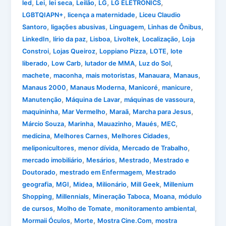
,
,
,
,
,
,
led
Lei
lei seca
Leilão
LG
LG ELETRONICS
,
,
LGBTQIAPN+
licença a maternidade
Liceu Claudio
,
,
,
,
Santoro
ligações abusivas
Linguagem
Linhas de Ônibus
,
,
,
,
,
LinkedIn
lírio da paz
Lisboa
Livoltek
Localização
Loja
,
,
,
,
Constroi
Lojas Queiroz
Loppiano Pizza
LOTE
lote
,
,
,
,
liberado
Low Carb
lutador de MMA
Luz do Sol
,
,
,
,
,
machete
maconha
mais motoristas
Manauara
Manaus
,
,
,
,
Manaus 2000
Manaus Moderna
Manicoré
manicure
,
,
,
Manutenção
Máquina de Lavar
máquinas de vassoura
,
,
,
,
maquininha
Mar Vermelho
Maraã
Marcha para Jesus
,
,
,
,
,
Márcio Souza
Marinha
Mauazinho
Maués
MEC
,
,
,
medicina
Melhores Carnes
Melhores Cidades
,
,
,
meliponicultores
menor dívida
Mercado de Trabalho
,
,
,
mercado imobiliário
Mesários
Mestrado
Mestrado e
,
,
Doutorado
mestrado em Enfermagem
Mestrado
,
,
,
,
,
geografia
MGI
Midea
Milionário
Mill Geek
Millenium
,
,
,
,
Shopping
Millennials
Mineração Taboca
Moana
módulo
,
,
,
de cursos
Molho de Tomate
monitoramento ambiental
,
,
,
Mormaii Óculos
Morte
Mostra Cine.Com
mostra