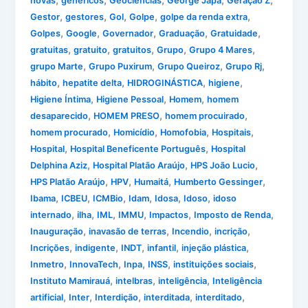
,
,
,
,
,
novas
genéricos
Geociências
George Japa
Geração Z
,
,
,
,
,
Gestor
gestores
Gol
Golpe
golpe da renda extra
,
,
,
,
,
Golpes
Google
Governador
Graduação
Gratuidade
,
,
,
,
,
gratuitas
gratuito
gratuitos
Grupo
Grupo 4 Mares
,
,
,
,
grupo Marte
Grupo Puxirum
Grupo Queiroz
Grupo Rj
,
,
,
,
hábito
hepatite delta
HIDROGINÁSTICA
higiene
,
,
,
Higiene Íntima
Higiene Pessoal
Homem
homem
,
,
,
desaparecido
HOMEM PRESO
homem procuirado
,
,
,
,
homem procurado
Homicídio
Homofobia
Hospitais
,
,
Hospital
Hospital Beneficente Português
Hospital
,
,
,
Delphina Aziz
Hospital Platão Araújo
HPS João Lucio
,
,
,
,
HPS Platão Araújo
HPV
Humaitá
Humberto Gessinger
,
,
,
,
,
,
Ibama
ICBEU
ICMBio
Idam
Idosa
Idoso
idoso
,
,
,
,
,
,
internado
ilha
IML
IMMU
Impactos
Imposto de Renda
,
,
,
,
Inauguração
inavasão de terras
Incendio
incrição
,
,
,
,
,
Incrições
indigente
INDT
infantil
injeção plástica
,
,
,
,
,
Inmetro
InnovaTech
Inpa
INSS
instituições sociais
,
,
,
Instituto Mamirauá
intelbras
inteligência
Inteligência
,
,
,
,
,
artificial
Inter
Interdição
interditada
interditado