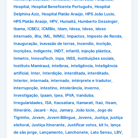
,
,
Hospital
Hospital Beneficente Português
Hospital
,
,
,
Delphina Aziz
Hospital Platão Araújo
HPS João Lucio
,
,
,
,
HPS Platão Araújo
HPV
Humaitá
Humberto Gessinger
,
,
,
,
,
,
Ibama
ICBEU
ICMBio
Idam
Idosa
Idoso
idoso
,
,
,
,
,
,
internado
ilha
IML
IMMU
Impactos
Imposto de Renda
,
,
,
,
Inauguração
inavasão de terras
Incendio
incrição
,
,
,
,
,
Incrições
indigente
INDT
infantil
injeção plástica
,
,
,
,
,
Inmetro
InnovaTech
Inpa
INSS
instituições sociais
,
,
,
Instituto Mamirauá
intelbras
inteligência
Inteligência
,
,
,
,
,
artificial
Inter
Interdição
interditada
interditado
,
,
,
,
Interior
internada
internado
intérprete e tradutor
,
,
,
,
interrupcção
intestino
intolerância
inverno
,
,
,
,
,
Investigação
Ipaam
Ipea
IPVA
Iranduba
,
,
,
,
,
,
Irregularidades
ISA
Itacoatiara
Itamarati
Itaú
Iteam
,
,
,
,
Itinerário
Jacaré - Açu
Jamary
João lúcio
Jogo do
,
,
,
,
,
Tigrinho
Jovem
Jovem Bilíngue
Jovens
Justiça
justiça
,
,
,
,
eleitoral
Justiça Itinerante
Justificar votos
kit tv
lança
,
,
,
,
,
de são jorge
Lançamento
Lanchonete
Lato Sensu
LBV