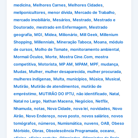
,
,
,
medicina
Melhores Carnes
Melhores Cidades
,
,
,
meliponicultores
menor dívida
Mercado de Trabalho
,
,
,
mercado imobiliário
Mesários
Mestrado
Mestrado e
,
,
Doutorado
mestrado em Enfermagem
Mestrado
,
,
,
,
,
geografia
MGI
Midea
Milionário
Mill Geek
Millenium
,
,
,
,
Shopping
Millennials
Mineração Taboca
Moana
módulo
,
,
,
de cursos
Molho de Tomate
monitoramento ambiental
,
,
,
Mormaii Óculos
Morte
Mostra Cine.Com
mostra
,
,
,
,
,
,
competitiva
Motorista
MP AM
MPAM
MPF
mudança
,
,
,
,
Mudas
Mulher
mulher desaparecida
mulher procurada
,
,
,
,
,
mulheres indígenas
Multa
municípios
Música
Musical
,
,
Mutirão
Mutirão de atendimentos
mutirão de
,
,
,
,
empréstimo
MUTIRÃO DO IPTU
não identificado
Natal
,
,
,
,
Natal no Largo
Nathan Macena
Negócios
Netflix
,
,
,
,
,
Nhamuda
notas
Nova Cidade
nova lei
novidades
Novo
,
,
,
,
Airão
Novo Endereço
novo posto
novos salários
novos
,
,
,
,
,
tomógrafos
números
Numismática
nuvens
OAB
Obeso
,
,
,
,
Mórbido
Obras
Obsolescência Programada
oceano