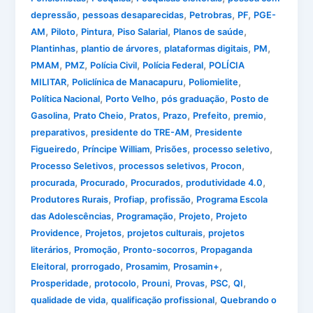
,
,
,
,
depressão
pessoas desaparecidas
Petrobras
PF
PGE-
,
,
,
,
,
AM
Piloto
Pintura
Piso Salarial
Planos de saúde
,
,
,
,
Plantinhas
plantio de árvores
plataformas digitais
PM
,
,
,
,
PMAM
PMZ
Polícia Civil
Polícia Federal
POLÍCIA
,
,
,
MILITAR
Policlínica de Manacapuru
Poliomielite
,
,
,
Política Nacional
Porto Velho
pós graduação
Posto de
,
,
,
,
,
,
Gasolina
Prato Cheio
Pratos
Prazo
Prefeito
premio
,
,
preparativos
presidente do TRE-AM
Presidente
,
,
,
,
Figueiredo
Príncipe William
Prisões
processo seletivo
,
,
,
Processo Seletivos
processos seletivos
Procon
,
,
,
,
procurada
Procurado
Procurados
produtividade 4.0
,
,
,
Produtores Rurais
Profiap
profissão
Programa Escola
,
,
,
das Adolescências
Programação
Projeto
Projeto
,
,
,
Providence
Projetos
projetos culturais
projetos
,
,
,
literários
Promoção
Pronto-socorros
Propaganda
,
,
,
,
Eleitoral
prorrogado
Prosamim
Prosamin+
,
,
,
,
,
,
Prosperidade
protocolo
Prouni
Provas
PSC
QI
,
,
qualidade de vida
qualificação profissional
Quebrando o