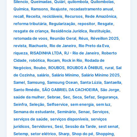
,
,
,
,
,
Silencio
Queimadas
Quiári
quilombola
Quilombolas
,
,
,
,
Química
Ramsons
Reajuste
recadastramento anual
,
,
,
,
,
recall
Receita
recicláveis
Recursos
Rede Amazônica
,
,
,
,
reforma tributária
Regularização
repositor
Resgate
,
,
,
resgate de criança
Residência Jurídica
Restituição
,
,
,
,
retomada de voos
Reunião Geral
Réus
Réveillon 2025
,
,
,
,
revista
Riachuelo
Rio de Janeiro
Rio Preto da Eva
,
,
,
riqueza
RISADINHA LTDA
RJ - Rio de Janeiro
Roberto
,
,
,
,
Cidade
robótica
Rocam
Rock in Rio
Rodada de
,
,
,
,
,
Negócios
Roubo
ROUBOS
ROUBOS A ÔNIBUS
rural
Sal
,
,
,
,
de Cozinha
salário
Salário Mínimo
Salário Mínimo 2025
,
,
,
,
,
Samel
Samsung
Samsung Ocean
Santa Lúzia
Santaella
,
,
,
Santo Rmédio
SÃO GABRIEL DA CACHOEIRA
São Jorge
,
,
,
,
,
,
saúde da mulher
Sebrae
Sec
Seca
Sefaz
Segurança
,
,
,
,
,
Seinfra
Seleção
Selfservice
sem energia
sem luz
,
,
,
,
Semana do estudante
Seminário
Senac
Serviços
,
,
serviços de saúde
serviços disponíveis
serviços
,
,
,
,
,
jurídicos
Servidores
Sesi
Sessão da Tarde
sest senat
,
,
,
,
,
Setemp
setor elétrico
Sharp
Shop do pé
Shopping