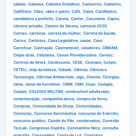
,
,
,
,
,
cabelo
Cabelos
Cabelos Grisalhos
Cachorros
Cadastro
,
,
,
,
,
,
CadÚnico
Cães
cães e gatos
Café
Caixa
Candidatos
,
,
,
,
,
candidatos a prefeito
Canela
Cantor
Canutama
Capes
,
,
,
cárcere privado
Careiro da Várzea
carnaval 2020
,
,
,
,
Carnes
carreiras
carreta da mulher
Carreta da Saúde
,
,
,
,
Carros
Cartórios
Casa Legislativa
casas
Caso
,
,
,
,
,
Carrefour
Castração
Castramóvel
catadores
CBMAM
,
,
,
,
Celpe-bras
Celulares
Censo Previdenciário
Centec
,
,
,
,
,
Centros de Artes
Ceratocone
CESE
Cesmam
Cetam
,
,
,
,
CETELI
chip da beleza
Cidade
Ciência
Ciência e
,
,
,
,
,
Tecnologia
Ciências Ambientais
cigs
Cinema
Cirurgias
,
,
,
,
,
,
clima
clone de hormônio
CMM
CNH
Coari
Codajás
,
,
,
Codam
COLEGIO MILITAR
combustível adulterado
,
,
,
comemoração
companhia aérea
compra de livros
,
,
,
Compras
Comunidade da Sharp
Comunidades
,
,
,
Concurso
Concurso Aeronáutica
concurso do Exército
,
,
,
concurso publico
Conde do Pão
condenados
Conexão
,
,
,
TecLab
Congresso Espírita
Constantino Nery
consulta
,
,
,
,
gratutita
Consumidor
Conta de Luz
Contratos