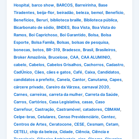
,
,
,
,
Hospital
barco show
BARCOS
Barreirinha
Base
,
,
,
,
,
,
Tiradentes
beija-flor
beiradão
beleza
bemol
Benefício
,
,
,
,
Benefícios
Beruri
biblioteca braille
Biblioteca pública
,
,
,
Bicarbonato de sódio
BNDES
Boa Vista
Boa Vista do
,
,
,
,
Ramos
Boi Caprichoso
Boi Garantido
Bolsa
Bolsa
,
,
,
,
Esporte
Bolsa Famíla
Bolsas
bolsas de pesquisa
,
,
,
,
,
,
bonecas
botos
BR-319
Bradesco
Brasil
Brasileiros
,
,
,
,
Broker Amazônia
Brucelose
CAA
CAA ALUMINIO
,
,
,
,
,
cabelo
Cabelos
Cabelos Grisalhos
Cachorros
Cadastro
,
,
,
,
,
,
CadÚnico
Cães
cães e gatos
Café
Caixa
Candidatos
,
,
,
,
,
candidatos a prefeito
Canela
Cantor
Canutama
Capes
,
,
,
cárcere privado
Careiro da Várzea
carnaval 2020
,
,
,
,
Carnes
carreiras
carreta da mulher
Carreta da Saúde
,
,
,
,
Carros
Cartórios
Casa Legislativa
casas
Caso
,
,
,
,
,
Carrefour
Castração
Castramóvel
catadores
CBMAM
,
,
,
,
Celpe-bras
Celulares
Censo Previdenciário
Centec
,
,
,
,
,
Centros de Artes
Ceratocone
CESE
Cesmam
Cetam
,
,
,
,
CETELI
chip da beleza
Cidade
Ciência
Ciência e