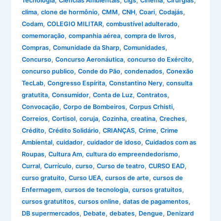
,
,
,
,
,
Tecnologia
Ciências Ambientais
cigs
Cinema
Cirurgias
,
,
,
,
,
,
clima
clone de hormônio
CMM
CNH
Coari
Codajás
,
,
,
Codam
COLEGIO MILITAR
combustível adulterado
,
,
,
comemoração
companhia aérea
compra de livros
,
,
,
Compras
Comunidade da Sharp
Comunidades
,
,
,
Concurso
Concurso Aeronáutica
concurso do Exército
,
,
,
concurso publico
Conde do Pão
condenados
Conexão
,
,
,
TecLab
Congresso Espírita
Constantino Nery
consulta
,
,
,
,
gratutita
Consumidor
Conta de Luz
Contratos
,
,
,
Convocação
Corpo de Bombeiros
Corpus Crhisti
,
,
,
,
,
,
Correios
Cortisol
coruja
Cozinha
creatina
Creches
,
,
,
,
Crédito
Crédito Solidário
CRIANÇAS
Crime
Crime
,
,
,
Ambiental
cuidador
cuidador de idoso
Cuidados com as
,
,
,
Roupas
Cultura Am
cultura do empreendedorismo
,
,
,
,
,
Curral
Currículo
curso
Curso de teatro
CURSO EAD
,
,
,
curso gratuito
Curso UEA
cursos de arte
cursos de
,
,
,
Enfermagem
cursos de tecnologia
cursos gratuitos
,
,
,
cursos gratutitos
cursos online
datas de pagamentos
,
,
,
,
DB supermercados
Debate
debates
Dengue
Denizard