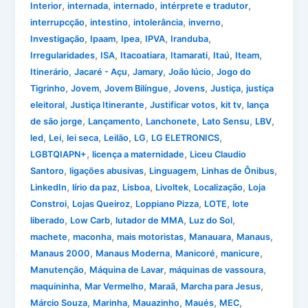
,
,
,
,
Interior
internada
internado
intérprete e tradutor
,
,
,
,
interrupcção
intestino
intolerância
inverno
,
,
,
,
,
Investigação
Ipaam
Ipea
IPVA
Iranduba
,
,
,
,
,
,
Irregularidades
ISA
Itacoatiara
Itamarati
Itaú
Iteam
,
,
,
,
Itinerário
Jacaré - Açu
Jamary
João lúcio
Jogo do
,
,
,
,
,
Tigrinho
Jovem
Jovem Bilíngue
Jovens
Justiça
justiça
,
,
,
,
eleitoral
Justiça Itinerante
Justificar votos
kit tv
lança
,
,
,
,
,
de são jorge
Lançamento
Lanchonete
Lato Sensu
LBV
,
,
,
,
,
,
led
Lei
lei seca
Leilão
LG
LG ELETRONICS
,
,
LGBTQIAPN+
licença a maternidade
Liceu Claudio
,
,
,
,
Santoro
ligações abusivas
Linguagem
Linhas de Ônibus
,
,
,
,
,
LinkedIn
lírio da paz
Lisboa
Livoltek
Localização
Loja
,
,
,
,
Constroi
Lojas Queiroz
Loppiano Pizza
LOTE
lote
,
,
,
,
liberado
Low Carb
lutador de MMA
Luz do Sol
,
,
,
,
,
machete
maconha
mais motoristas
Manauara
Manaus
,
,
,
,
Manaus 2000
Manaus Moderna
Manicoré
manicure
,
,
,
Manutenção
Máquina de Lavar
máquinas de vassoura
,
,
,
,
maquininha
Mar Vermelho
Maraã
Marcha para Jesus
,
,
,
,
,
Márcio Souza
Marinha
Mauazinho
Maués
MEC