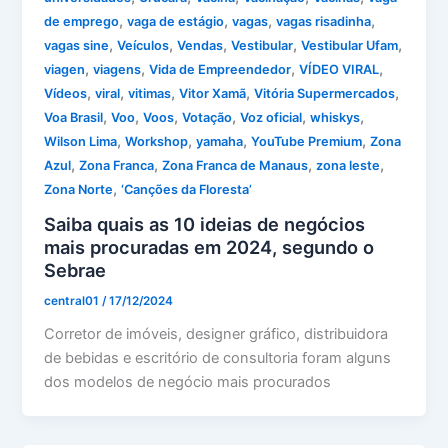
,
,
,
,
de emprego
vaga de estágio
vagas
vagas risadinha
,
,
,
,
,
vagas sine
Veículos
Vendas
Vestibular
Vestibular Ufam
,
,
,
,
viagen
viagens
Vida de Empreendedor
VÍDEO VIRAL
,
,
,
,
,
Vídeos
viral
vitimas
Vitor Xamã
Vitória Supermercados
,
,
,
,
,
,
Voa Brasil
Voo
Voos
Votação
Voz oficial
whiskys
,
,
,
,
Wilson Lima
Workshop
yamaha
YouTube Premium
Zona
,
,
,
,
Azul
Zona Franca
Zona Franca de Manaus
zona leste
,
Zona Norte
‘Canções da Floresta’
Saiba quais as 10 ideias de negócios
mais procuradas em 2024, segundo o
Sebrae
central01
/
17/12/2024
Corretor de imóveis, designer gráfico, distribuidora
de bebidas e escritório de consultoria foram alguns
dos modelos de negócio mais procurados