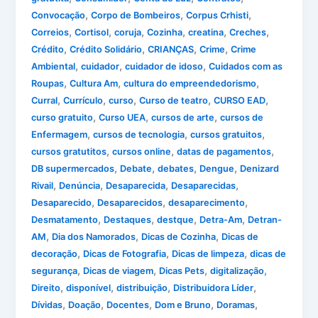
,
,
,
Convocação
Corpo de Bombeiros
Corpus Crhisti
,
,
,
,
,
,
Correios
Cortisol
coruja
Cozinha
creatina
Creches
,
,
,
,
Crédito
Crédito Solidário
CRIANÇAS
Crime
Crime
,
,
,
Ambiental
cuidador
cuidador de idoso
Cuidados com as
,
,
,
Roupas
Cultura Am
cultura do empreendedorismo
,
,
,
,
,
Curral
Currículo
curso
Curso de teatro
CURSO EAD
,
,
,
curso gratuito
Curso UEA
cursos de arte
cursos de
,
,
,
Enfermagem
cursos de tecnologia
cursos gratuitos
,
,
,
cursos gratutitos
cursos online
datas de pagamentos
,
,
,
,
DB supermercados
Debate
debates
Dengue
Denizard
,
,
,
,
Rivail
Denúncia
Desaparecida
Desaparecidas
,
,
,
Desaparecido
Desaparecidos
desaparecimento
,
,
,
,
Desmatamento
Destaques
destque
Detra-Am
Detran-
,
,
,
AM
Dia dos Namorados
Dicas de Cozinha
Dicas de
,
,
,
decoração
Dicas de Fotografia
Dicas de limpeza
dicas de
,
,
,
,
segurança
Dicas de viagem
Dicas Pets
digitalização
,
,
,
,
Direito
disponível
distribuição
Distribuidora Líder
,
,
,
,
,
Dívidas
Doação
Docentes
Dom e Bruno
Doramas