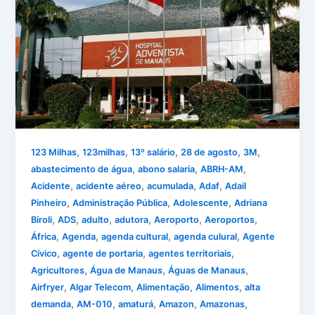
,
,
,
,
,
123 Milhas
123milhas
13º salário
28 de agosto
3M
,
,
,
abastecimento de água
abono salaria
ABRH-AM
,
,
,
,
Acidente
acidente aéreo
acumulada
Adaf
Adail
,
,
,
Pinheiro
Administração Pública
Adolescente
Adriana
,
,
,
,
,
,
Biroli
ADS
adulto
adutora
Aeroporto
Aeroportos
,
,
,
,
África
Agenda
agenda cultural
agenda culural
Agente
,
,
,
Cívico
agente de portaria
agentes territoriais
,
,
,
Agricultores
Água de Manaus
Águas de Manaus
,
,
,
,
Airfryer
Algar Telecom
Alimentação
Alimentos
alta
,
,
,
,
,
demanda
AM-010
amaturá
Amazon
Amazonas