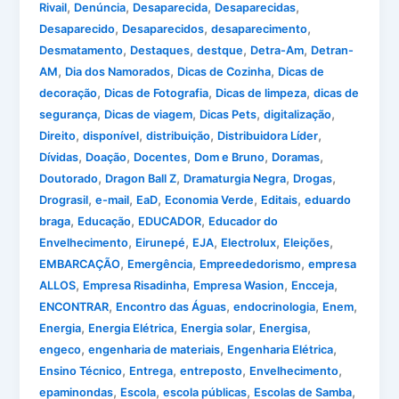
,
,
,
,
Rivail
Denúncia
Desaparecida
Desaparecidas
,
,
,
Desaparecido
Desaparecidos
desaparecimento
,
,
,
,
Desmatamento
Destaques
destque
Detra-Am
Detran-
,
,
,
AM
Dia dos Namorados
Dicas de Cozinha
Dicas de
,
,
,
decoração
Dicas de Fotografia
Dicas de limpeza
dicas de
,
,
,
,
segurança
Dicas de viagem
Dicas Pets
digitalização
,
,
,
,
Direito
disponível
distribuição
Distribuidora Líder
,
,
,
,
,
Dívidas
Doação
Docentes
Dom e Bruno
Doramas
,
,
,
,
Doutorado
Dragon Ball Z
Dramaturgia Negra
Drogas
,
,
,
,
,
Drograsil
e-mail
EaD
Economia Verde
Editais
eduardo
,
,
,
braga
Educação
EDUCADOR
Educador do
,
,
,
,
,
Envelhecimento
Eirunepé
EJA
Electrolux
Eleições
,
,
,
EMBARCAÇÃO
Emergência
Empreededorismo
empresa
,
,
,
,
ALLOS
Empresa Risadinha
Empresa Wasion
Encceja
,
,
,
,
ENCONTRAR
Encontro das Águas
endocrinologia
Enem
,
,
,
,
Energia
Energia Elétrica
Energia solar
Energisa
,
,
,
engeco
engenharia de materiais
Engenharia Elétrica
,
,
,
,
Ensino Técnico
Entrega
entreposto
Envelhecimento
,
,
,
,
epaminondas
Escola
escola públicas
Escolas de Samba