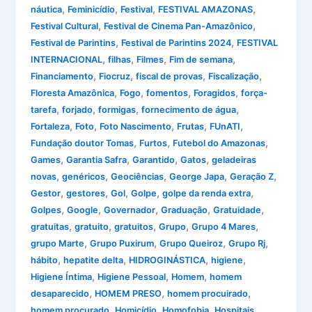
,
,
,
,
náutica
Feminicídio
Festival
FESTIVAL AMAZONAS
,
,
Festival Cultural
Festival de Cinema Pan-Amazônico
,
,
Festival de Parintins
Festival de Parintins 2024
FESTIVAL
,
,
,
,
INTERNACIONAL
filhas
Filmes
Fim de semana
,
,
,
,
Financiamento
Fiocruz
fiscal de provas
Fiscalização
,
,
,
,
Floresta Amazônica
Fogo
fomentos
Foragidos
força-
,
,
,
,
tarefa
forjado
formigas
fornecimento de água
,
,
,
,
,
Fortaleza
Foto
Foto Nascimento
Frutas
FUnATI
,
,
,
Fundação doutor Tomas
Furtos
Futebol do Amazonas
,
,
,
,
Games
Garantia Safra
Garantido
Gatos
geladeiras
,
,
,
,
,
novas
genéricos
Geociências
George Japa
Geração Z
,
,
,
,
,
Gestor
gestores
Gol
Golpe
golpe da renda extra
,
,
,
,
,
Golpes
Google
Governador
Graduação
Gratuidade
,
,
,
,
,
gratuitas
gratuito
gratuitos
Grupo
Grupo 4 Mares
,
,
,
,
grupo Marte
Grupo Puxirum
Grupo Queiroz
Grupo Rj
,
,
,
,
hábito
hepatite delta
HIDROGINÁSTICA
higiene
,
,
,
Higiene Íntima
Higiene Pessoal
Homem
homem
,
,
,
desaparecido
HOMEM PRESO
homem procuirado
,
,
,
,
homem procurado
Homicídio
Homofobia
Hospitais