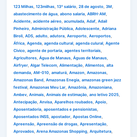
,
,
,
,
,
123 Milhas
123milhas
13º salário
28 de agosto
3M
,
,
,
abastecimento de água
abono salaria
ABRH-AM
,
,
,
,
Acidente
acidente aéreo
acumulada
Adaf
Adail
,
,
,
Pinheiro
Administração Pública
Adolescente
Adriana
,
,
,
,
,
,
Biroli
ADS
adulto
adutora
Aeroporto
Aeroportos
,
,
,
,
África
Agenda
agenda cultural
agenda culural
Agente
,
,
,
Cívico
agente de portaria
agentes territoriais
,
,
,
Agricultores
Água de Manaus
Águas de Manaus
,
,
,
,
Airfryer
Algar Telecom
Alimentação
Alimentos
alta
,
,
,
,
,
demanda
AM-010
amaturá
Amazon
Amazonas
,
,
Amazonas Band
Amazonas Enegia
amazonas green jazz
,
,
,
,
festival
Amazonas Meu Lar
Amazônia
Amazoniana
,
,
,
,
Ambev
Animais
Animais de estimação
ano letivo 2025
,
,
,
,
Antecipação
Anvisa
Aparelhos roubados
Apoio
,
,
Aposentadoria
aposentados e pensionistas
,
,
,
Aposentados INSS
apostador
Apostas Online
,
,
,
Apreensão
Apreensão de drogas
Apresentação
,
,
,
Aprovados
Arena Amazonas Shopping
Arquitetura