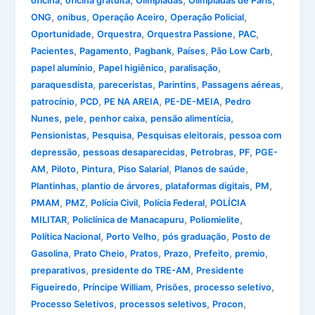
,
,
,
,
oficina
oficina gratuita
Olimpiadas
Olimpíadas de Paris
,
,
,
,
ONG
onibus
Operação Aceiro
Operação Policial
,
,
,
,
Oportunidade
Orquestra
Orquestra Passione
PAC
,
,
,
,
,
Pacientes
Pagamento
Pagbank
Países
Pão Low Carb
,
,
,
papel alumínio
Papel higiênico
paralisação
,
,
,
,
paraquesdista
pareceristas
Parintins
Passagens aéreas
,
,
,
,
patrocínio
PCD
PE NA AREIA
PE-DE-MEIA
Pedro
,
,
,
,
Nunes
pele
penhor caixa
pensão alimentícia
,
,
,
Pensionistas
Pesquisa
Pesquisas eleitorais
pessoa com
,
,
,
,
depressão
pessoas desaparecidas
Petrobras
PF
PGE-
,
,
,
,
,
AM
Piloto
Pintura
Piso Salarial
Planos de saúde
,
,
,
,
Plantinhas
plantio de árvores
plataformas digitais
PM
,
,
,
,
PMAM
PMZ
Polícia Civil
Polícia Federal
POLÍCIA
,
,
,
MILITAR
Policlínica de Manacapuru
Poliomielite
,
,
,
Política Nacional
Porto Velho
pós graduação
Posto de
,
,
,
,
,
,
Gasolina
Prato Cheio
Pratos
Prazo
Prefeito
premio
,
,
preparativos
presidente do TRE-AM
Presidente
,
,
,
,
Figueiredo
Príncipe William
Prisões
processo seletivo
,
,
,
Processo Seletivos
processos seletivos
Procon