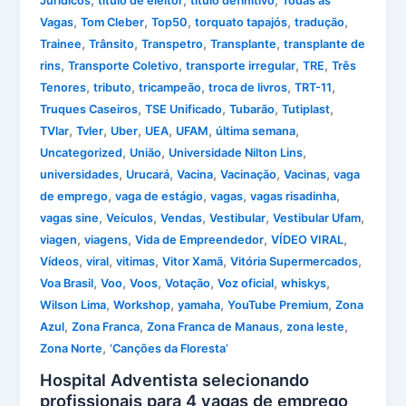
,
,
,
Jurídicos
título de eleitor
título definitivo
Todas as
,
,
,
,
,
Vagas
Tom Cleber
Top50
torquato tapajós
tradução
,
,
,
,
Trainee
Trânsito
Transpetro
Transplante
transplante de
,
,
,
,
rins
Transporte Coletivo
transporte irregular
TRE
Três
,
,
,
,
,
Tenores
tributo
tricampeão
troca de livros
TRT-11
,
,
,
,
Truques Caseiros
TSE Unificado
Tubarão
Tutiplast
,
,
,
,
,
,
TVlar
Tvler
Uber
UEA
UFAM
última semana
,
,
,
Uncategorized
União
Universidade Nilton Lins
,
,
,
,
,
universidades
Urucará
Vacina
Vacinação
Vacinas
vaga
,
,
,
,
de emprego
vaga de estágio
vagas
vagas risadinha
,
,
,
,
,
vagas sine
Veículos
Vendas
Vestibular
Vestibular Ufam
,
,
,
,
viagen
viagens
Vida de Empreendedor
VÍDEO VIRAL
,
,
,
,
,
Vídeos
viral
vitimas
Vitor Xamã
Vitória Supermercados
,
,
,
,
,
,
Voa Brasil
Voo
Voos
Votação
Voz oficial
whiskys
,
,
,
,
Wilson Lima
Workshop
yamaha
YouTube Premium
Zona
,
,
,
,
Azul
Zona Franca
Zona Franca de Manaus
zona leste
,
Zona Norte
‘Canções da Floresta’
Hospital Adventista selecionando
profissionais para 4 vagas de emprego