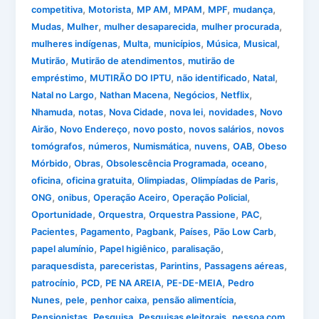
,
,
,
,
,
,
competitiva
Motorista
MP AM
MPAM
MPF
mudança
,
,
,
,
Mudas
Mulher
mulher desaparecida
mulher procurada
,
,
,
,
,
mulheres indígenas
Multa
municípios
Música
Musical
,
,
Mutirão
Mutirão de atendimentos
mutirão de
,
,
,
,
empréstimo
MUTIRÃO DO IPTU
não identificado
Natal
,
,
,
,
Natal no Largo
Nathan Macena
Negócios
Netflix
,
,
,
,
,
Nhamuda
notas
Nova Cidade
nova lei
novidades
Novo
,
,
,
,
Airão
Novo Endereço
novo posto
novos salários
novos
,
,
,
,
,
tomógrafos
números
Numismática
nuvens
OAB
Obeso
,
,
,
,
Mórbido
Obras
Obsolescência Programada
oceano
,
,
,
,
oficina
oficina gratuita
Olimpiadas
Olimpíadas de Paris
,
,
,
,
ONG
onibus
Operação Aceiro
Operação Policial
,
,
,
,
Oportunidade
Orquestra
Orquestra Passione
PAC
,
,
,
,
,
Pacientes
Pagamento
Pagbank
Países
Pão Low Carb
,
,
,
papel alumínio
Papel higiênico
paralisação
,
,
,
,
paraquesdista
pareceristas
Parintins
Passagens aéreas
,
,
,
,
patrocínio
PCD
PE NA AREIA
PE-DE-MEIA
Pedro
,
,
,
,
Nunes
pele
penhor caixa
pensão alimentícia
,
,
,
Pensionistas
Pesquisa
Pesquisas eleitorais
pessoa com