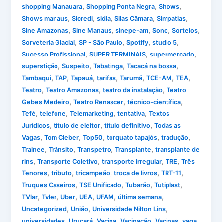
,
,
,
shopping Manauara
Shopping Ponta Negra
Shows
,
,
,
,
,
Shows manaus
Sicredi
sidia
Silas Câmara
Simpatias
,
,
,
,
,
Sine Amazonas
Sine Manaus
sinepe-am
Sono
Sorteios
,
,
,
,
Sorveteria Glacial
SP - São Paulo
Spotify
studio 5
,
,
,
Sucesso Profissional
SUPER TERMINAIS
supermercado
,
,
,
,
superstição
Suspeito
Tabatinga
Tacacá na bossa
,
,
,
,
,
,
,
Tambaqui
TAP
Tapauá
tarifas
Tarumã
TCE-AM
TEA
,
,
,
Teatro
Teatro Amazonas
teatro da instalação
Teatro
,
,
,
Gebes Medeiro
Teatro Renascer
técnico-científica
,
,
,
,
Tefé
telefone
Telemarketing
tentativa
Textos
,
,
,
Jurídicos
título de eleitor
título definitivo
Todas as
,
,
,
,
,
Vagas
Tom Cleber
Top50
torquato tapajós
tradução
,
,
,
,
Trainee
Trânsito
Transpetro
Transplante
transplante de
,
,
,
,
rins
Transporte Coletivo
transporte irregular
TRE
Três
,
,
,
,
,
Tenores
tributo
tricampeão
troca de livros
TRT-11
,
,
,
,
Truques Caseiros
TSE Unificado
Tubarão
Tutiplast
,
,
,
,
,
,
TVlar
Tvler
Uber
UEA
UFAM
última semana
,
,
,
Uncategorized
União
Universidade Nilton Lins
,
,
,
,
,
universidades
Urucará
Vacina
Vacinação
Vacinas
vaga