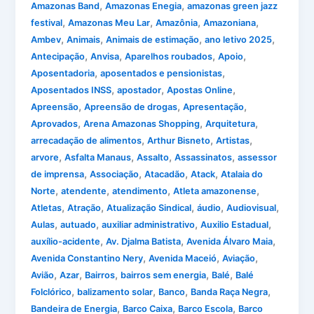
,
,
Amazonas Band
Amazonas Enegia
amazonas green jazz
,
,
,
,
festival
Amazonas Meu Lar
Amazônia
Amazoniana
,
,
,
,
Ambev
Animais
Animais de estimação
ano letivo 2025
,
,
,
,
Antecipação
Anvisa
Aparelhos roubados
Apoio
,
,
Aposentadoria
aposentados e pensionistas
,
,
,
Aposentados INSS
apostador
Apostas Online
,
,
,
Apreensão
Apreensão de drogas
Apresentação
,
,
,
Aprovados
Arena Amazonas Shopping
Arquitetura
,
,
,
arrecadação de alimentos
Arthur Bisneto
Artistas
,
,
,
,
arvore
Asfalta Manaus
Assalto
Assassinatos
assessor
,
,
,
,
de imprensa
Associação
Atacadão
Atack
Atalaia do
,
,
,
,
Norte
atendente
atendimento
Atleta amazonense
,
,
,
,
,
Atletas
Atração
Atualização Sindical
áudio
Audiovisual
,
,
,
,
Aulas
autuado
auxiliar administrativo
Auxilio Estadual
,
,
,
auxílio-acidente
Av. Djalma Batista
Avenida Álvaro Maia
,
,
,
Avenida Constantino Nery
Avenida Maceió
Aviação
,
,
,
,
,
Avião
Azar
Bairros
bairros sem energia
Balé
Balé
,
,
,
,
Folclórico
balizamento solar
Banco
Banda Raça Negra
,
,
,
Bandeira de Energia
Barco Caixa
Barco Escola
Barco