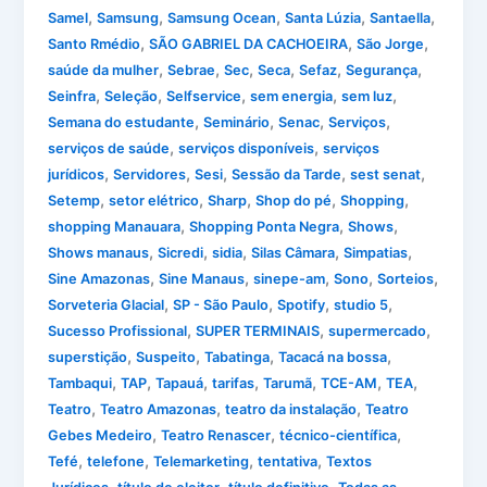
,
,
,
,
,
Samel
Samsung
Samsung Ocean
Santa Lúzia
Santaella
,
,
,
Santo Rmédio
SÃO GABRIEL DA CACHOEIRA
São Jorge
,
,
,
,
,
,
saúde da mulher
Sebrae
Sec
Seca
Sefaz
Segurança
,
,
,
,
,
Seinfra
Seleção
Selfservice
sem energia
sem luz
,
,
,
,
Semana do estudante
Seminário
Senac
Serviços
,
,
serviços de saúde
serviços disponíveis
serviços
,
,
,
,
,
jurídicos
Servidores
Sesi
Sessão da Tarde
sest senat
,
,
,
,
,
Setemp
setor elétrico
Sharp
Shop do pé
Shopping
,
,
,
shopping Manauara
Shopping Ponta Negra
Shows
,
,
,
,
,
Shows manaus
Sicredi
sidia
Silas Câmara
Simpatias
,
,
,
,
,
Sine Amazonas
Sine Manaus
sinepe-am
Sono
Sorteios
,
,
,
,
Sorveteria Glacial
SP - São Paulo
Spotify
studio 5
,
,
,
Sucesso Profissional
SUPER TERMINAIS
supermercado
,
,
,
,
superstição
Suspeito
Tabatinga
Tacacá na bossa
,
,
,
,
,
,
,
Tambaqui
TAP
Tapauá
tarifas
Tarumã
TCE-AM
TEA
,
,
,
Teatro
Teatro Amazonas
teatro da instalação
Teatro
,
,
,
Gebes Medeiro
Teatro Renascer
técnico-científica
,
,
,
,
Tefé
telefone
Telemarketing
tentativa
Textos