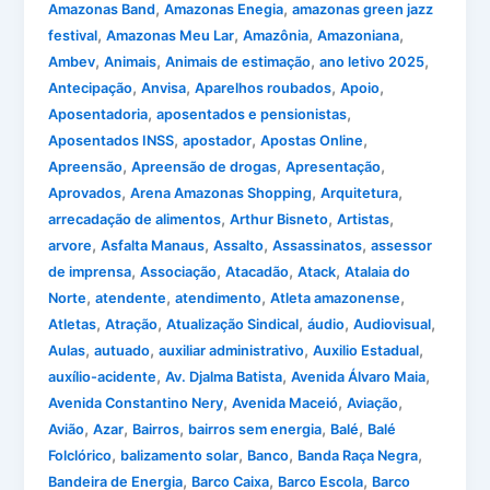
,
,
Amazonas Band
Amazonas Enegia
amazonas green jazz
,
,
,
,
festival
Amazonas Meu Lar
Amazônia
Amazoniana
,
,
,
,
Ambev
Animais
Animais de estimação
ano letivo 2025
,
,
,
,
Antecipação
Anvisa
Aparelhos roubados
Apoio
,
,
Aposentadoria
aposentados e pensionistas
,
,
,
Aposentados INSS
apostador
Apostas Online
,
,
,
Apreensão
Apreensão de drogas
Apresentação
,
,
,
Aprovados
Arena Amazonas Shopping
Arquitetura
,
,
,
arrecadação de alimentos
Arthur Bisneto
Artistas
,
,
,
,
arvore
Asfalta Manaus
Assalto
Assassinatos
assessor
,
,
,
,
de imprensa
Associação
Atacadão
Atack
Atalaia do
,
,
,
,
Norte
atendente
atendimento
Atleta amazonense
,
,
,
,
,
Atletas
Atração
Atualização Sindical
áudio
Audiovisual
,
,
,
,
Aulas
autuado
auxiliar administrativo
Auxilio Estadual
,
,
,
auxílio-acidente
Av. Djalma Batista
Avenida Álvaro Maia
,
,
,
Avenida Constantino Nery
Avenida Maceió
Aviação
,
,
,
,
,
Avião
Azar
Bairros
bairros sem energia
Balé
Balé
,
,
,
,
Folclórico
balizamento solar
Banco
Banda Raça Negra
,
,
,
Bandeira de Energia
Barco Caixa
Barco Escola
Barco