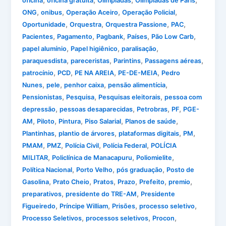
,
,
,
,
oficina
oficina gratuita
Olimpiadas
Olimpíadas de Paris
,
,
,
,
ONG
onibus
Operação Aceiro
Operação Policial
,
,
,
,
Oportunidade
Orquestra
Orquestra Passione
PAC
,
,
,
,
,
Pacientes
Pagamento
Pagbank
Países
Pão Low Carb
,
,
,
papel alumínio
Papel higiênico
paralisação
,
,
,
,
paraquesdista
pareceristas
Parintins
Passagens aéreas
,
,
,
,
patrocínio
PCD
PE NA AREIA
PE-DE-MEIA
Pedro
,
,
,
,
Nunes
pele
penhor caixa
pensão alimentícia
,
,
,
Pensionistas
Pesquisa
Pesquisas eleitorais
pessoa com
,
,
,
,
depressão
pessoas desaparecidas
Petrobras
PF
PGE-
,
,
,
,
,
AM
Piloto
Pintura
Piso Salarial
Planos de saúde
,
,
,
,
Plantinhas
plantio de árvores
plataformas digitais
PM
,
,
,
,
PMAM
PMZ
Polícia Civil
Polícia Federal
POLÍCIA
,
,
,
MILITAR
Policlínica de Manacapuru
Poliomielite
,
,
,
Política Nacional
Porto Velho
pós graduação
Posto de
,
,
,
,
,
,
Gasolina
Prato Cheio
Pratos
Prazo
Prefeito
premio
,
,
preparativos
presidente do TRE-AM
Presidente
,
,
,
,
Figueiredo
Príncipe William
Prisões
processo seletivo
,
,
,
Processo Seletivos
processos seletivos
Procon