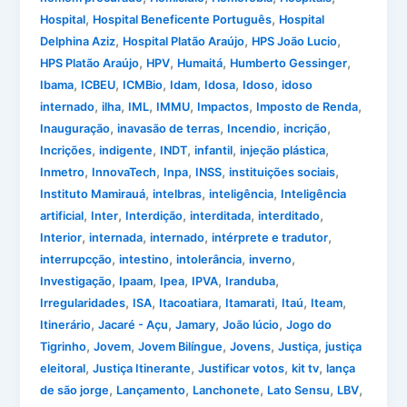
,
,
Hospital
Hospital Beneficente Português
Hospital
,
,
,
Delphina Aziz
Hospital Platão Araújo
HPS João Lucio
,
,
,
,
HPS Platão Araújo
HPV
Humaitá
Humberto Gessinger
,
,
,
,
,
,
Ibama
ICBEU
ICMBio
Idam
Idosa
Idoso
idoso
,
,
,
,
,
,
internado
ilha
IML
IMMU
Impactos
Imposto de Renda
,
,
,
,
Inauguração
inavasão de terras
Incendio
incrição
,
,
,
,
,
Incrições
indigente
INDT
infantil
injeção plástica
,
,
,
,
,
Inmetro
InnovaTech
Inpa
INSS
instituições sociais
,
,
,
Instituto Mamirauá
intelbras
inteligência
Inteligência
,
,
,
,
,
artificial
Inter
Interdição
interditada
interditado
,
,
,
,
Interior
internada
internado
intérprete e tradutor
,
,
,
,
interrupcção
intestino
intolerância
inverno
,
,
,
,
,
Investigação
Ipaam
Ipea
IPVA
Iranduba
,
,
,
,
,
,
Irregularidades
ISA
Itacoatiara
Itamarati
Itaú
Iteam
,
,
,
,
Itinerário
Jacaré - Açu
Jamary
João lúcio
Jogo do
,
,
,
,
,
Tigrinho
Jovem
Jovem Bilíngue
Jovens
Justiça
justiça
,
,
,
,
eleitoral
Justiça Itinerante
Justificar votos
kit tv
lança
,
,
,
,
,
de são jorge
Lançamento
Lanchonete
Lato Sensu
LBV