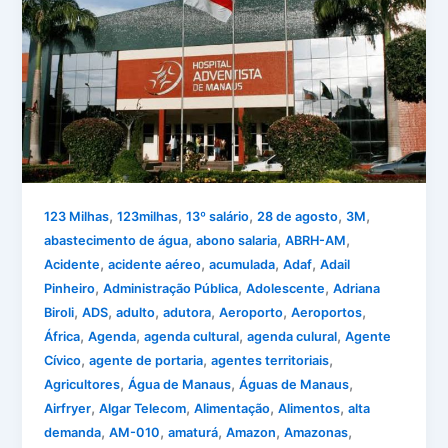
,
,
,
,
,
123 Milhas
123milhas
13º salário
28 de agosto
3M
,
,
,
abastecimento de água
abono salaria
ABRH-AM
,
,
,
,
Acidente
acidente aéreo
acumulada
Adaf
Adail
,
,
,
Pinheiro
Administração Pública
Adolescente
Adriana
,
,
,
,
,
,
Biroli
ADS
adulto
adutora
Aeroporto
Aeroportos
,
,
,
,
África
Agenda
agenda cultural
agenda culural
Agente
,
,
,
Cívico
agente de portaria
agentes territoriais
,
,
,
Agricultores
Água de Manaus
Águas de Manaus
,
,
,
,
Airfryer
Algar Telecom
Alimentação
Alimentos
alta
,
,
,
,
,
demanda
AM-010
amaturá
Amazon
Amazonas