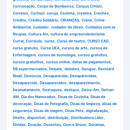
,
,
,
Convocação
Corpo de Bombeiros
Corpus Crhisti
,
,
,
,
,
,
Correios
Cortisol
coruja
Cozinha
creatina
Creches
,
,
,
,
Crédito
Crédito Solidário
CRIANÇAS
Crime
Crime
,
,
,
Ambiental
cuidador
cuidador de idoso
Cuidados com as
,
,
,
Roupas
Cultura Am
cultura do empreendedorismo
,
,
,
,
,
Curral
Currículo
curso
Curso de teatro
CURSO EAD
,
,
,
curso gratuito
Curso UEA
cursos de arte
cursos de
,
,
,
Enfermagem
cursos de tecnologia
cursos gratuitos
,
,
,
cursos gratutitos
cursos online
datas de pagamentos
,
,
,
,
DB supermercados
Debate
debates
Dengue
Denizard
,
,
,
,
Rivail
Denúncia
Desaparecida
Desaparecidas
,
,
,
Desaparecido
Desaparecidos
desaparecimento
,
,
,
,
Desmatamento
Destaques
destque
Detra-Am
Detran-
,
,
,
AM
Dia dos Namorados
Dicas de Cozinha
Dicas de
,
,
,
decoração
Dicas de Fotografia
Dicas de limpeza
dicas de
,
,
,
,
segurança
Dicas de viagem
Dicas Pets
digitalização
,
,
,
,
Direito
disponível
distribuição
Distribuidora Líder
,
,
,
,
,
Dívidas
Doação
Docentes
Dom e Bruno
Doramas