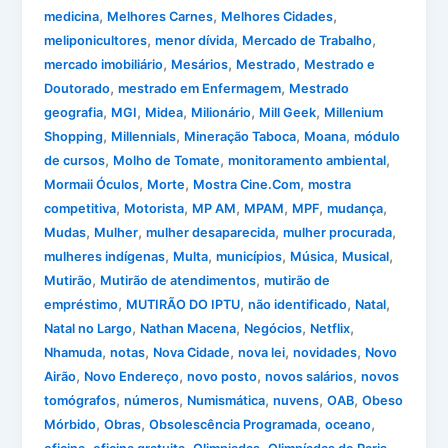
,
,
,
medicina
Melhores Carnes
Melhores Cidades
,
,
,
meliponicultores
menor dívida
Mercado de Trabalho
,
,
,
mercado imobiliário
Mesários
Mestrado
Mestrado e
,
,
Doutorado
mestrado em Enfermagem
Mestrado
,
,
,
,
,
geografia
MGI
Midea
Milionário
Mill Geek
Millenium
,
,
,
,
Shopping
Millennials
Mineração Taboca
Moana
módulo
,
,
,
de cursos
Molho de Tomate
monitoramento ambiental
,
,
,
Mormaii Óculos
Morte
Mostra Cine.Com
mostra
,
,
,
,
,
,
competitiva
Motorista
MP AM
MPAM
MPF
mudança
,
,
,
,
Mudas
Mulher
mulher desaparecida
mulher procurada
,
,
,
,
,
mulheres indígenas
Multa
municípios
Música
Musical
,
,
Mutirão
Mutirão de atendimentos
mutirão de
,
,
,
,
empréstimo
MUTIRÃO DO IPTU
não identificado
Natal
,
,
,
,
Natal no Largo
Nathan Macena
Negócios
Netflix
,
,
,
,
,
Nhamuda
notas
Nova Cidade
nova lei
novidades
Novo
,
,
,
,
Airão
Novo Endereço
novo posto
novos salários
novos
,
,
,
,
,
tomógrafos
números
Numismática
nuvens
OAB
Obeso
,
,
,
,
Mórbido
Obras
Obsolescência Programada
oceano