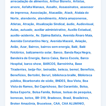
,
,
,
arrecadação de alimentos
Arthur Bisneto
Artistas
,
,
,
,
arvore
Asfalta Manaus
Assalto
Assassinatos
assessor
,
,
,
,
de imprensa
Associação
Atacadão
Atack
Atalaia do
,
,
,
,
Norte
atendente
atendimento
Atleta amazonense
,
,
,
,
,
Atletas
Atração
Atualização Sindical
áudio
Audiovisual
,
,
,
,
Aulas
autuado
auxiliar administrativo
Auxilio Estadual
,
,
,
auxílio-acidente
Av. Djalma Batista
Avenida Álvaro Maia
,
,
,
Avenida Constantino Nery
Avenida Maceió
Aviação
,
,
,
,
,
Avião
Azar
Bairros
bairros sem energia
Balé
Balé
,
,
,
,
Folclórico
balizamento solar
Banco
Banda Raça Negra
,
,
,
Bandeira de Energia
Barco Caixa
Barco Escola
Barco
,
,
,
,
Hospital
barco show
BARCOS
Barreirinha
Base
,
,
,
,
,
,
Tiradentes
beija-flor
beiradão
beleza
bemol
Benefício
,
,
,
,
Benefícios
Bertolini
Beruri
biblioteca braille
Biblioteca
,
,
,
,
pública
Bicarbonato de sódio
BNDES
Boa Vista
Boa
,
,
,
,
Vista do Ramos
Boi Caprichoso
Boi Garantido
Bolsa
,
,
,
,
Bolsa Esporte
Bolsa Famíla
Bolsas
bolsas de pesquisa
,
,
,
,
,
,
bonecas
botos
BR-319
Bradesco
Brasil
Brasileiros
,
,
,
,
Broker Amazônia
Brucelose
CAA
CAA ALUMINIO