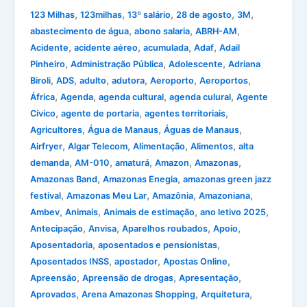
,
,
,
,
,
123 Milhas
123milhas
13º salário
28 de agosto
3M
,
,
,
abastecimento de água
abono salaria
ABRH-AM
,
,
,
,
Acidente
acidente aéreo
acumulada
Adaf
Adail
,
,
,
Pinheiro
Administração Pública
Adolescente
Adriana
,
,
,
,
,
,
Biroli
ADS
adulto
adutora
Aeroporto
Aeroportos
,
,
,
,
África
Agenda
agenda cultural
agenda culural
Agente
,
,
,
Cívico
agente de portaria
agentes territoriais
,
,
,
Agricultores
Água de Manaus
Águas de Manaus
,
,
,
,
Airfryer
Algar Telecom
Alimentação
Alimentos
alta
,
,
,
,
,
demanda
AM-010
amaturá
Amazon
Amazonas
,
,
Amazonas Band
Amazonas Enegia
amazonas green jazz
,
,
,
,
festival
Amazonas Meu Lar
Amazônia
Amazoniana
,
,
,
,
Ambev
Animais
Animais de estimação
ano letivo 2025
,
,
,
,
Antecipação
Anvisa
Aparelhos roubados
Apoio
,
,
Aposentadoria
aposentados e pensionistas
,
,
,
Aposentados INSS
apostador
Apostas Online
,
,
,
Apreensão
Apreensão de drogas
Apresentação
,
,
,
Aprovados
Arena Amazonas Shopping
Arquitetura