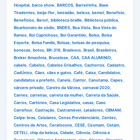
,
,
,
,
Hospital
barco show
BARCOS
Barreirinha
Base
,
,
,
,
,
,
Tiradentes
beija-flor
beiradão
beleza
bemol
Benefício
,
,
,
,
Benefícios
Beruri
biblioteca braille
Biblioteca pública
,
,
,
Bicarbonato de sódio
BNDES
Boa Vista
Boa Vista do
,
,
,
,
Ramos
Boi Caprichoso
Boi Garantido
Bolsa
Bolsa
,
,
,
,
Esporte
Bolsa Famíla
Bolsas
bolsas de pesquisa
,
,
,
,
,
,
bonecas
botos
BR-319
Bradesco
Brasil
Brasileiros
,
,
,
,
Broker Amazônia
Brucelose
CAA
CAA ALUMINIO
,
,
,
,
,
cabelo
Cabelos
Cabelos Grisalhos
Cachorros
Cadastro
,
,
,
,
,
,
CadÚnico
Cães
cães e gatos
Café
Caixa
Candidatos
,
,
,
,
,
candidatos a prefeito
Canela
Cantor
Canutama
Capes
,
,
,
cárcere privado
Careiro da Várzea
carnaval 2020
,
,
,
,
Carnes
carreiras
carreta da mulher
Carreta da Saúde
,
,
,
,
Carros
Cartórios
Casa Legislativa
casas
Caso
,
,
,
,
,
Carrefour
Castração
Castramóvel
catadores
CBMAM
,
,
,
,
Celpe-bras
Celulares
Censo Previdenciário
Centec
,
,
,
,
,
Centros de Artes
Ceratocone
CESE
Cesmam
Cetam
,
,
,
,
CETELI
chip da beleza
Cidade
Ciência
Ciência e