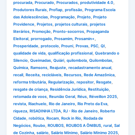
,
,
,
,
procurada
Procurado
Procurados
produtividade 4.0
,
,
,
Produtores Rurais
Profiap
profissão
Programa Escola
,
,
,
das Adolescências
Programação
Projeto
Projeto
,
,
,
Providence
Projetos
projetos culturais
projetos
,
,
,
literários
Promoção
Pronto-socorros
Propaganda
,
,
,
,
Eleitoral
prorrogado
Prosamim
Prosamin+
,
,
,
,
,
,
Prosperidade
protocolo
Prouni
Provas
PSC
QI
,
,
qualidade de vida
qualificação profissional
Quebrando o
,
,
,
,
,
Silencio
Queimadas
Quiári
quilombola
Quilombolas
,
,
,
,
Química
Ramsons
Reajuste
recadastramento anual
,
,
,
,
,
recall
Receita
recicláveis
Recursos
Rede Amazônica
,
,
,
,
reforma tributária
Regularização
repositor
Resgate
,
,
,
resgate de criança
Residência Jurídica
Restituição
,
,
,
,
retomada de voos
Reunião Geral
Réus
Réveillon 2025
,
,
,
,
revista
Riachuelo
Rio de Janeiro
Rio Preto da Eva
,
,
,
riqueza
RISADINHA LTDA
RJ - Rio de Janeiro
Roberto
,
,
,
,
Cidade
robótica
Rocam
Rock in Rio
Rodada de
,
,
,
,
,
Negócios
Roubo
ROUBOS
ROUBOS A ÔNIBUS
rural
Sal
,
,
,
,
de Cozinha
salário
Salário Mínimo
Salário Mínimo 2025