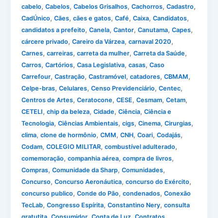
,
,
,
,
,
cabelo
Cabelos
Cabelos Grisalhos
Cachorros
Cadastro
,
,
,
,
,
,
CadÚnico
Cães
cães e gatos
Café
Caixa
Candidatos
,
,
,
,
,
candidatos a prefeito
Canela
Cantor
Canutama
Capes
,
,
,
cárcere privado
Careiro da Várzea
carnaval 2020
,
,
,
,
Carnes
carreiras
carreta da mulher
Carreta da Saúde
,
,
,
,
Carros
Cartórios
Casa Legislativa
casas
Caso
,
,
,
,
,
Carrefour
Castração
Castramóvel
catadores
CBMAM
,
,
,
,
Celpe-bras
Celulares
Censo Previdenciário
Centec
,
,
,
,
,
Centros de Artes
Ceratocone
CESE
Cesmam
Cetam
,
,
,
,
CETELI
chip da beleza
Cidade
Ciência
Ciência e
,
,
,
,
,
Tecnologia
Ciências Ambientais
cigs
Cinema
Cirurgias
,
,
,
,
,
,
clima
clone de hormônio
CMM
CNH
Coari
Codajás
,
,
,
Codam
COLEGIO MILITAR
combustível adulterado
,
,
,
comemoração
companhia aérea
compra de livros
,
,
,
Compras
Comunidade da Sharp
Comunidades
,
,
,
Concurso
Concurso Aeronáutica
concurso do Exército
,
,
,
concurso publico
Conde do Pão
condenados
Conexão
,
,
,
TecLab
Congresso Espírita
Constantino Nery
consulta
,
,
,
,
gratutita
Consumidor
Conta de Luz
Contratos