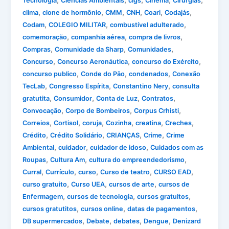
,
,
,
,
,
Tecnologia
Ciências Ambientais
cigs
Cinema
Cirurgias
,
,
,
,
,
,
clima
clone de hormônio
CMM
CNH
Coari
Codajás
,
,
,
Codam
COLEGIO MILITAR
combustível adulterado
,
,
,
comemoração
companhia aérea
compra de livros
,
,
,
Compras
Comunidade da Sharp
Comunidades
,
,
,
Concurso
Concurso Aeronáutica
concurso do Exército
,
,
,
concurso publico
Conde do Pão
condenados
Conexão
,
,
,
TecLab
Congresso Espírita
Constantino Nery
consulta
,
,
,
,
gratutita
Consumidor
Conta de Luz
Contratos
,
,
,
Convocação
Corpo de Bombeiros
Corpus Crhisti
,
,
,
,
,
,
Correios
Cortisol
coruja
Cozinha
creatina
Creches
,
,
,
,
Crédito
Crédito Solidário
CRIANÇAS
Crime
Crime
,
,
,
Ambiental
cuidador
cuidador de idoso
Cuidados com as
,
,
,
Roupas
Cultura Am
cultura do empreendedorismo
,
,
,
,
,
Curral
Currículo
curso
Curso de teatro
CURSO EAD
,
,
,
curso gratuito
Curso UEA
cursos de arte
cursos de
,
,
,
Enfermagem
cursos de tecnologia
cursos gratuitos
,
,
,
cursos gratutitos
cursos online
datas de pagamentos
,
,
,
,
DB supermercados
Debate
debates
Dengue
Denizard