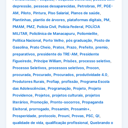
,
,
,
,
depressão
pessoas desaparecidas
Petrobras
PF
PGE-
,
,
,
,
,
AM
Piloto
Pintura
Piso Salarial
Planos de saúde
,
,
,
,
Plantinhas
plantio de árvores
plataformas digitais
PM
,
,
,
,
PMAM
PMZ
Polícia Civil
Polícia Federal
POLÍCIA
,
,
,
MILITAR
Policlínica de Manacapuru
Poliomielite
,
,
,
Política Nacional
Porto Velho
pós graduação
Posto de
,
,
,
,
,
,
Gasolina
Prato Cheio
Pratos
Prazo
Prefeito
premio
,
,
preparativos
presidente do TRE-AM
Presidente
,
,
,
,
Figueiredo
Príncipe William
Prisões
processo seletivo
,
,
,
Processo Seletivos
processos seletivos
Procon
,
,
,
,
procurada
Procurado
Procurados
produtividade 4.0
,
,
,
Produtores Rurais
Profiap
profissão
Programa Escola
,
,
,
das Adolescências
Programação
Projeto
Projeto
,
,
,
Providence
Projetos
projetos culturais
projetos
,
,
,
literários
Promoção
Pronto-socorros
Propaganda
,
,
,
,
Eleitoral
prorrogado
Prosamim
Prosamin+
,
,
,
,
,
,
Prosperidade
protocolo
Prouni
Provas
PSC
QI
,
,
qualidade de vida
qualificação profissional
Quebrando o