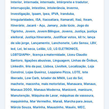
,
,
,
,
Interior
internada
internado
intérprete e tradutor
,
,
,
,
interrupcção
intestino
intolerância
inverno
,
,
,
,
,
Investigação
Ipaam
Ipea
IPVA
Iranduba
,
,
,
,
,
,
Irregularidades
ISA
Itacoatiara
Itamarati
Itaú
Iteam
,
,
,
,
Itinerário
Jacaré - Açu
Jamary
João lúcio
Jogo do
,
,
,
,
,
Tigrinho
Jovem
Jovem Bilíngue
Jovens
Justiça
justiça
,
,
,
,
eleitoral
Justiça Itinerante
Justificar votos
kit tv
lança
,
,
,
,
,
de são jorge
Lançamento
Lanchonete
Lato Sensu
LBV
,
,
,
,
,
,
led
Lei
lei seca
Leilão
LG
LG ELETRONICS
,
,
LGBTQIAPN+
licença a maternidade
Liceu Claudio
,
,
,
,
Santoro
ligações abusivas
Linguagem
Linhas de Ônibus
,
,
,
,
,
LinkedIn
lírio da paz
Lisboa
Livoltek
Localização
Loja
,
,
,
,
Constroi
Lojas Queiroz
Loppiano Pizza
LOTE
lote
,
,
,
,
liberado
Low Carb
lutador de MMA
Luz do Sol
,
,
,
,
,
machete
maconha
mais motoristas
Manauara
Manaus
,
,
,
,
Manaus 2000
Manaus Moderna
Manicoré
manicure
,
,
,
Manutenção
Máquina de Lavar
máquinas de vassoura
,
,
,
,
maquininha
Mar Vermelho
Maraã
Marcha para Jesus
,
,
,
,
,
Márcio Souza
Marinha
Mauazinho
Maués
MEC