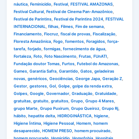
,
,
,
,
náutica
Feminicídio
Festival
FESTIVAL AMAZONAS
,
,
Festival Cultural
Festival de Cinema Pan-Amazônico
,
,
Festival de Parintins
Festival de Parintins 2024
FESTIVAL
,
,
,
,
INTERNACIONAL
filhas
Filmes
Fim de semana
,
,
,
,
Financiamento
Fiocruz
fiscal de provas
Fiscalização
,
,
,
,
Floresta Amazônica
Fogo
fomentos
Foragidos
força-
,
,
,
,
tarefa
forjado
formigas
fornecimento de água
,
,
,
,
,
Fortaleza
Foto
Foto Nascimento
Frutas
FUnATI
,
,
,
Fundação doutor Tomas
Furtos
Futebol do Amazonas
,
,
,
,
Games
Garantia Safra
Garantido
Gatos
geladeiras
,
,
,
,
,
novas
genéricos
Geociências
George Japa
Geração Z
,
,
,
,
,
Gestor
gestores
Gol
Golpe
golpe da renda extra
,
,
,
,
,
Golpes
Google
Governador
Graduação
Gratuidade
,
,
,
,
,
gratuitas
gratuito
gratuitos
Grupo
Grupo 4 Mares
,
,
,
,
grupo Marte
Grupo Puxirum
Grupo Queiroz
Grupo Rj
,
,
,
,
hábito
hepatite delta
HIDROGINÁSTICA
higiene
,
,
,
Higiene Íntima
Higiene Pessoal
Homem
homem
,
,
,
desaparecido
HOMEM PRESO
homem procuirado
,
,
,
,
homem procurado
Homicídio
Homofobia
Hospitais