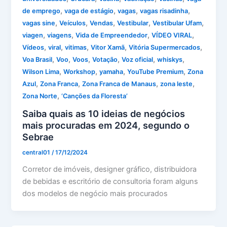
,
,
,
,
de emprego
vaga de estágio
vagas
vagas risadinha
,
,
,
,
,
vagas sine
Veículos
Vendas
Vestibular
Vestibular Ufam
,
,
,
,
viagen
viagens
Vida de Empreendedor
VÍDEO VIRAL
,
,
,
,
,
Vídeos
viral
vitimas
Vitor Xamã
Vitória Supermercados
,
,
,
,
,
,
Voa Brasil
Voo
Voos
Votação
Voz oficial
whiskys
,
,
,
,
Wilson Lima
Workshop
yamaha
YouTube Premium
Zona
,
,
,
,
Azul
Zona Franca
Zona Franca de Manaus
zona leste
,
Zona Norte
‘Canções da Floresta’
Saiba quais as 10 ideias de negócios
mais procuradas em 2024, segundo o
Sebrae
central01
/
17/12/2024
Corretor de imóveis, designer gráfico, distribuidora
de bebidas e escritório de consultoria foram alguns
dos modelos de negócio mais procurados