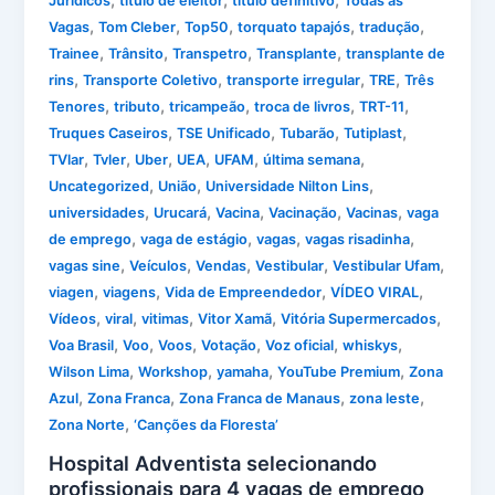
,
,
,
Jurídicos
título de eleitor
título definitivo
Todas as
,
,
,
,
,
Vagas
Tom Cleber
Top50
torquato tapajós
tradução
,
,
,
,
Trainee
Trânsito
Transpetro
Transplante
transplante de
,
,
,
,
rins
Transporte Coletivo
transporte irregular
TRE
Três
,
,
,
,
,
Tenores
tributo
tricampeão
troca de livros
TRT-11
,
,
,
,
Truques Caseiros
TSE Unificado
Tubarão
Tutiplast
,
,
,
,
,
,
TVlar
Tvler
Uber
UEA
UFAM
última semana
,
,
,
Uncategorized
União
Universidade Nilton Lins
,
,
,
,
,
universidades
Urucará
Vacina
Vacinação
Vacinas
vaga
,
,
,
,
de emprego
vaga de estágio
vagas
vagas risadinha
,
,
,
,
,
vagas sine
Veículos
Vendas
Vestibular
Vestibular Ufam
,
,
,
,
viagen
viagens
Vida de Empreendedor
VÍDEO VIRAL
,
,
,
,
,
Vídeos
viral
vitimas
Vitor Xamã
Vitória Supermercados
,
,
,
,
,
,
Voa Brasil
Voo
Voos
Votação
Voz oficial
whiskys
,
,
,
,
Wilson Lima
Workshop
yamaha
YouTube Premium
Zona
,
,
,
,
Azul
Zona Franca
Zona Franca de Manaus
zona leste
,
Zona Norte
‘Canções da Floresta’
Hospital Adventista selecionando
profissionais para 4 vagas de emprego