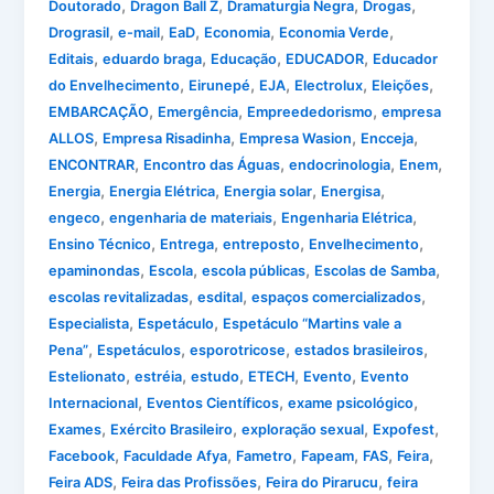
,
,
,
,
Doutorado
Dragon Ball Z
Dramaturgia Negra
Drogas
,
,
,
,
,
Drograsil
e-mail
EaD
Economia
Economia Verde
,
,
,
,
Editais
eduardo braga
Educação
EDUCADOR
Educador
,
,
,
,
,
do Envelhecimento
Eirunepé
EJA
Electrolux
Eleições
,
,
,
EMBARCAÇÃO
Emergência
Empreededorismo
empresa
,
,
,
,
ALLOS
Empresa Risadinha
Empresa Wasion
Encceja
,
,
,
,
ENCONTRAR
Encontro das Águas
endocrinologia
Enem
,
,
,
,
Energia
Energia Elétrica
Energia solar
Energisa
,
,
,
engeco
engenharia de materiais
Engenharia Elétrica
,
,
,
,
Ensino Técnico
Entrega
entreposto
Envelhecimento
,
,
,
,
epaminondas
Escola
escola públicas
Escolas de Samba
,
,
,
escolas revitalizadas
esdital
espaços comercializados
,
,
Especialista
Espetáculo
Espetáculo “Martins vale a
,
,
,
,
Pena”
Espetáculos
esporotricose
estados brasileiros
,
,
,
,
,
Estelionato
estréia
estudo
ETECH
Evento
Evento
,
,
,
Internacional
Eventos Científicos
exame psicológico
,
,
,
,
Exames
Exército Brasileiro
exploração sexual
Expofest
,
,
,
,
,
,
Facebook
Faculdade Afya
Fametro
Fapeam
FAS
Feira
,
,
,
Feira ADS
Feira das Profissões
Feira do Pirarucu
feira