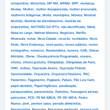
,
,
,
,
,
,
competitiva
Motorista
MP AM
MPAM
MPF
mudança
,
,
,
,
Mudas
Mulher
mulher desaparecida
mulher procurada
,
,
,
,
,
mulheres indígenas
Multa
municípios
Música
Musical
,
,
Mutirão
Mutirão de atendimentos
mutirão de
,
,
,
,
empréstimo
MUTIRÃO DO IPTU
não identificado
Natal
,
,
,
,
Natal no Largo
Nathan Macena
Negócios
Netflix
,
,
,
,
,
Nhamuda
notas
Nova Cidade
nova lei
novidades
Novo
,
,
,
,
Airão
Novo Endereço
novo posto
novos salários
novos
,
,
,
,
,
tomógrafos
números
Numismática
nuvens
OAB
Obeso
,
,
,
,
Mórbido
Obras
Obsolescência Programada
oceano
,
,
,
,
oficina
oficina gratuita
Olimpiadas
Olimpíadas de Paris
,
,
,
,
ONG
onibus
Operação Aceiro
Operação Policial
,
,
,
,
Oportunidade
Orquestra
Orquestra Passione
PAC
,
,
,
,
,
Pacientes
Pagamento
Pagbank
Países
Pão Low Carb
,
,
,
papel alumínio
Papel higiênico
paralisação
,
,
,
,
paraquesdista
pareceristas
Parintins
Passagens aéreas
,
,
,
,
patrocínio
PCD
PE NA AREIA
PE-DE-MEIA
Pedro
,
,
,
,
Nunes
pele
penhor caixa
pensão alimentícia
,
,
,
Pensionistas
Pesquisa
Pesquisas eleitorais
pessoa com