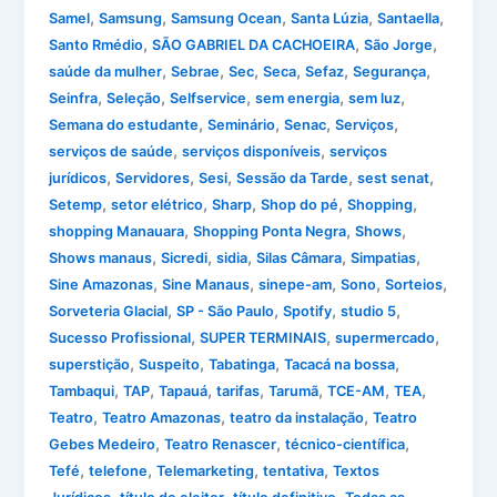
,
,
,
,
,
Samel
Samsung
Samsung Ocean
Santa Lúzia
Santaella
,
,
,
Santo Rmédio
SÃO GABRIEL DA CACHOEIRA
São Jorge
,
,
,
,
,
,
saúde da mulher
Sebrae
Sec
Seca
Sefaz
Segurança
,
,
,
,
,
Seinfra
Seleção
Selfservice
sem energia
sem luz
,
,
,
,
Semana do estudante
Seminário
Senac
Serviços
,
,
serviços de saúde
serviços disponíveis
serviços
,
,
,
,
,
jurídicos
Servidores
Sesi
Sessão da Tarde
sest senat
,
,
,
,
,
Setemp
setor elétrico
Sharp
Shop do pé
Shopping
,
,
,
shopping Manauara
Shopping Ponta Negra
Shows
,
,
,
,
,
Shows manaus
Sicredi
sidia
Silas Câmara
Simpatias
,
,
,
,
,
Sine Amazonas
Sine Manaus
sinepe-am
Sono
Sorteios
,
,
,
,
Sorveteria Glacial
SP - São Paulo
Spotify
studio 5
,
,
,
Sucesso Profissional
SUPER TERMINAIS
supermercado
,
,
,
,
superstição
Suspeito
Tabatinga
Tacacá na bossa
,
,
,
,
,
,
,
Tambaqui
TAP
Tapauá
tarifas
Tarumã
TCE-AM
TEA
,
,
,
Teatro
Teatro Amazonas
teatro da instalação
Teatro
,
,
,
Gebes Medeiro
Teatro Renascer
técnico-científica
,
,
,
,
Tefé
telefone
Telemarketing
tentativa
Textos