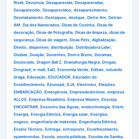
,
,
,
,
Rivail
Denúncia
Desaparecida
Desaparecidas
,
,
,
Desaparecido
Desaparecidos
desaparecimento
,
,
,
,
Desmatamento
Destaques
destque
Detra-Am
Detran-
,
,
,
AM
Dia dos Namorados
Dicas de Cozinha
Dicas de
,
,
,
decoração
Dicas de Fotografia
Dicas de limpeza
dicas de
,
,
,
,
segurança
Dicas de viagem
Dicas Pets
digitalização
,
,
,
,
Direito
disponível
distribuição
Distribuidora Líder
,
,
,
,
,
Dívidas
Doação
Docentes
Dom e Bruno
Doramas
,
,
,
,
Doutorado
Dragon Ball Z
Dramaturgia Negra
Drogas
,
,
,
,
,
Drograsil
e-mail
EaD
Economia Verde
Editais
eduardo
,
,
,
braga
Educação
EDUCADOR
Educador do
,
,
,
,
,
Envelhecimento
Eirunepé
EJA
Electrolux
Eleições
,
,
,
EMBARCAÇÃO
Emergência
Empreededorismo
empresa
,
,
,
,
ALLOS
Empresa Risadinha
Empresa Wasion
Encceja
,
,
,
,
ENCONTRAR
Encontro das Águas
endocrinologia
Enem
,
,
,
,
Energia
Energia Elétrica
Energia solar
Energisa
,
,
,
engeco
engenharia de materiais
Engenharia Elétrica
,
,
,
,
Ensino Técnico
Entrega
entreposto
Envelhecimento
,
,
,
,
epaminondas
Escola
escola públicas
Escolas de Samba