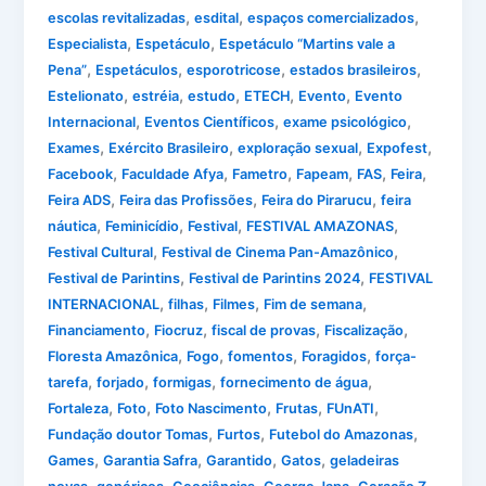
,
,
,
escolas revitalizadas
esdital
espaços comercializados
,
,
Especialista
Espetáculo
Espetáculo “Martins vale a
,
,
,
,
Pena”
Espetáculos
esporotricose
estados brasileiros
,
,
,
,
,
Estelionato
estréia
estudo
ETECH
Evento
Evento
,
,
,
Internacional
Eventos Científicos
exame psicológico
,
,
,
,
Exames
Exército Brasileiro
exploração sexual
Expofest
,
,
,
,
,
,
Facebook
Faculdade Afya
Fametro
Fapeam
FAS
Feira
,
,
,
Feira ADS
Feira das Profissões
Feira do Pirarucu
feira
,
,
,
,
náutica
Feminicídio
Festival
FESTIVAL AMAZONAS
,
,
Festival Cultural
Festival de Cinema Pan-Amazônico
,
,
Festival de Parintins
Festival de Parintins 2024
FESTIVAL
,
,
,
,
INTERNACIONAL
filhas
Filmes
Fim de semana
,
,
,
,
Financiamento
Fiocruz
fiscal de provas
Fiscalização
,
,
,
,
Floresta Amazônica
Fogo
fomentos
Foragidos
força-
,
,
,
,
tarefa
forjado
formigas
fornecimento de água
,
,
,
,
,
Fortaleza
Foto
Foto Nascimento
Frutas
FUnATI
,
,
,
Fundação doutor Tomas
Furtos
Futebol do Amazonas
,
,
,
,
Games
Garantia Safra
Garantido
Gatos
geladeiras