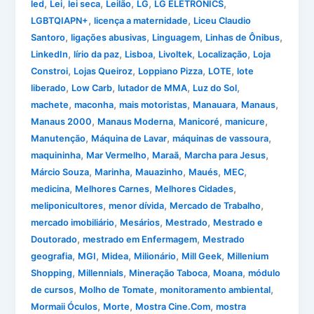
,
,
,
,
,
,
led
Lei
lei seca
Leilão
LG
LG ELETRONICS
,
,
LGBTQIAPN+
licença a maternidade
Liceu Claudio
,
,
,
,
Santoro
ligações abusivas
Linguagem
Linhas de Ônibus
,
,
,
,
,
LinkedIn
lírio da paz
Lisboa
Livoltek
Localização
Loja
,
,
,
,
Constroi
Lojas Queiroz
Loppiano Pizza
LOTE
lote
,
,
,
,
liberado
Low Carb
lutador de MMA
Luz do Sol
,
,
,
,
,
machete
maconha
mais motoristas
Manauara
Manaus
,
,
,
,
Manaus 2000
Manaus Moderna
Manicoré
manicure
,
,
,
Manutenção
Máquina de Lavar
máquinas de vassoura
,
,
,
,
maquininha
Mar Vermelho
Maraã
Marcha para Jesus
,
,
,
,
,
Márcio Souza
Marinha
Mauazinho
Maués
MEC
,
,
,
medicina
Melhores Carnes
Melhores Cidades
,
,
,
meliponicultores
menor dívida
Mercado de Trabalho
,
,
,
mercado imobiliário
Mesários
Mestrado
Mestrado e
,
,
Doutorado
mestrado em Enfermagem
Mestrado
,
,
,
,
,
geografia
MGI
Midea
Milionário
Mill Geek
Millenium
,
,
,
,
Shopping
Millennials
Mineração Taboca
Moana
módulo
,
,
,
de cursos
Molho de Tomate
monitoramento ambiental
,
,
,
Mormaii Óculos
Morte
Mostra Cine.Com
mostra