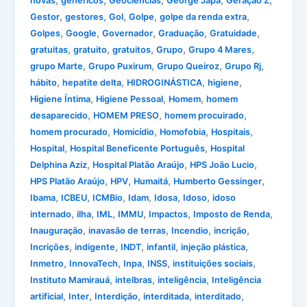
,
,
,
,
,
novas
genéricos
Geociências
George Japa
Geração Z
,
,
,
,
,
Gestor
gestores
Gol
Golpe
golpe da renda extra
,
,
,
,
,
Golpes
Google
Governador
Graduação
Gratuidade
,
,
,
,
,
gratuitas
gratuito
gratuitos
Grupo
Grupo 4 Mares
,
,
,
,
grupo Marte
Grupo Puxirum
Grupo Queiroz
Grupo Rj
,
,
,
,
hábito
hepatite delta
HIDROGINÁSTICA
higiene
,
,
,
Higiene Íntima
Higiene Pessoal
Homem
homem
,
,
,
desaparecido
HOMEM PRESO
homem procuirado
,
,
,
,
homem procurado
Homicídio
Homofobia
Hospitais
,
,
Hospital
Hospital Beneficente Português
Hospital
,
,
,
Delphina Aziz
Hospital Platão Araújo
HPS João Lucio
,
,
,
,
HPS Platão Araújo
HPV
Humaitá
Humberto Gessinger
,
,
,
,
,
,
Ibama
ICBEU
ICMBio
Idam
Idosa
Idoso
idoso
,
,
,
,
,
,
internado
ilha
IML
IMMU
Impactos
Imposto de Renda
,
,
,
,
Inauguração
inavasão de terras
Incendio
incrição
,
,
,
,
,
Incrições
indigente
INDT
infantil
injeção plástica
,
,
,
,
,
Inmetro
InnovaTech
Inpa
INSS
instituições sociais
,
,
,
Instituto Mamirauá
intelbras
inteligência
Inteligência
,
,
,
,
,
artificial
Inter
Interdição
interditada
interditado