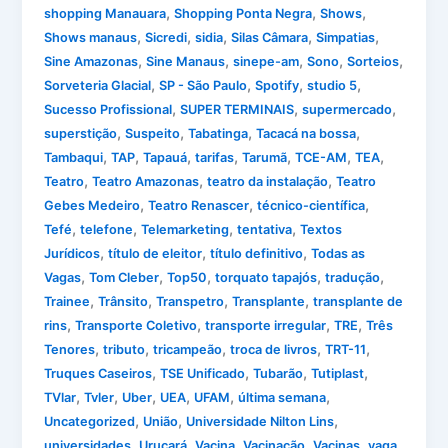
,
,
,
shopping Manauara
Shopping Ponta Negra
Shows
,
,
,
,
,
Shows manaus
Sicredi
sidia
Silas Câmara
Simpatias
,
,
,
,
,
Sine Amazonas
Sine Manaus
sinepe-am
Sono
Sorteios
,
,
,
,
Sorveteria Glacial
SP - São Paulo
Spotify
studio 5
,
,
,
Sucesso Profissional
SUPER TERMINAIS
supermercado
,
,
,
,
superstição
Suspeito
Tabatinga
Tacacá na bossa
,
,
,
,
,
,
,
Tambaqui
TAP
Tapauá
tarifas
Tarumã
TCE-AM
TEA
,
,
,
Teatro
Teatro Amazonas
teatro da instalação
Teatro
,
,
,
Gebes Medeiro
Teatro Renascer
técnico-científica
,
,
,
,
Tefé
telefone
Telemarketing
tentativa
Textos
,
,
,
Jurídicos
título de eleitor
título definitivo
Todas as
,
,
,
,
,
Vagas
Tom Cleber
Top50
torquato tapajós
tradução
,
,
,
,
Trainee
Trânsito
Transpetro
Transplante
transplante de
,
,
,
,
rins
Transporte Coletivo
transporte irregular
TRE
Três
,
,
,
,
,
Tenores
tributo
tricampeão
troca de livros
TRT-11
,
,
,
,
Truques Caseiros
TSE Unificado
Tubarão
Tutiplast
,
,
,
,
,
,
TVlar
Tvler
Uber
UEA
UFAM
última semana
,
,
,
Uncategorized
União
Universidade Nilton Lins
,
,
,
,
,
universidades
Urucará
Vacina
Vacinação
Vacinas
vaga