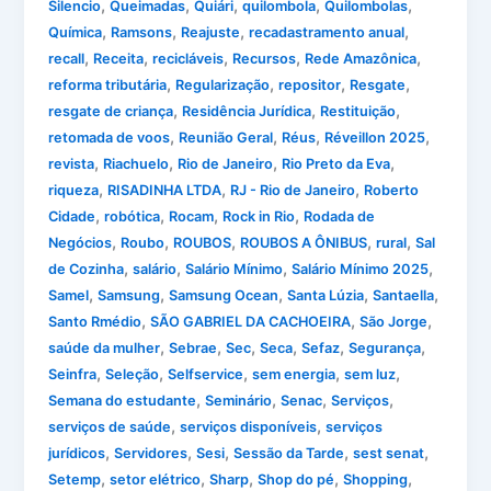
,
,
,
,
,
Silencio
Queimadas
Quiári
quilombola
Quilombolas
,
,
,
,
Química
Ramsons
Reajuste
recadastramento anual
,
,
,
,
,
recall
Receita
recicláveis
Recursos
Rede Amazônica
,
,
,
,
reforma tributária
Regularização
repositor
Resgate
,
,
,
resgate de criança
Residência Jurídica
Restituição
,
,
,
,
retomada de voos
Reunião Geral
Réus
Réveillon 2025
,
,
,
,
revista
Riachuelo
Rio de Janeiro
Rio Preto da Eva
,
,
,
riqueza
RISADINHA LTDA
RJ - Rio de Janeiro
Roberto
,
,
,
,
Cidade
robótica
Rocam
Rock in Rio
Rodada de
,
,
,
,
,
Negócios
Roubo
ROUBOS
ROUBOS A ÔNIBUS
rural
Sal
,
,
,
,
de Cozinha
salário
Salário Mínimo
Salário Mínimo 2025
,
,
,
,
,
Samel
Samsung
Samsung Ocean
Santa Lúzia
Santaella
,
,
,
Santo Rmédio
SÃO GABRIEL DA CACHOEIRA
São Jorge
,
,
,
,
,
,
saúde da mulher
Sebrae
Sec
Seca
Sefaz
Segurança
,
,
,
,
,
Seinfra
Seleção
Selfservice
sem energia
sem luz
,
,
,
,
Semana do estudante
Seminário
Senac
Serviços
,
,
serviços de saúde
serviços disponíveis
serviços
,
,
,
,
,
jurídicos
Servidores
Sesi
Sessão da Tarde
sest senat
,
,
,
,
,
Setemp
setor elétrico
Sharp
Shop do pé
Shopping