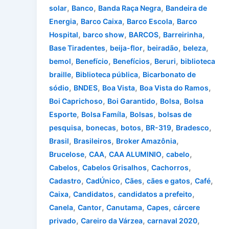
,
,
,
solar
Banco
Banda Raça Negra
Bandeira de
,
,
,
Energia
Barco Caixa
Barco Escola
Barco
,
,
,
,
Hospital
barco show
BARCOS
Barreirinha
,
,
,
,
Base Tiradentes
beija-flor
beiradão
beleza
,
,
,
,
bemol
Benefício
Benefícios
Beruri
biblioteca
,
,
braille
Biblioteca pública
Bicarbonato de
,
,
,
,
sódio
BNDES
Boa Vista
Boa Vista do Ramos
,
,
,
Boi Caprichoso
Boi Garantido
Bolsa
Bolsa
,
,
,
Esporte
Bolsa Famíla
Bolsas
bolsas de
,
,
,
,
,
pesquisa
bonecas
botos
BR-319
Bradesco
,
,
,
Brasil
Brasileiros
Broker Amazônia
,
,
,
,
Brucelose
CAA
CAA ALUMINIO
cabelo
,
,
,
Cabelos
Cabelos Grisalhos
Cachorros
,
,
,
,
,
Cadastro
CadÚnico
Cães
cães e gatos
Café
,
,
,
Caixa
Candidatos
candidatos a prefeito
,
,
,
,
Canela
Cantor
Canutama
Capes
cárcere
,
,
,
privado
Careiro da Várzea
carnaval 2020