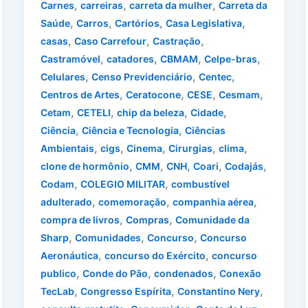
,
,
,
Carnes
carreiras
carreta da mulher
Carreta da
,
,
,
,
Saúde
Carros
Cartórios
Casa Legislativa
,
,
,
casas
Caso Carrefour
Castração
,
,
,
,
Castramóvel
catadores
CBMAM
Celpe-bras
,
,
,
Celulares
Censo Previdenciário
Centec
,
,
,
,
Centros de Artes
Ceratocone
CESE
Cesmam
,
,
,
,
Cetam
CETELI
chip da beleza
Cidade
,
,
Ciência
Ciência e Tecnologia
Ciências
,
,
,
,
,
Ambientais
cigs
Cinema
Cirurgias
clima
,
,
,
,
,
clone de hormônio
CMM
CNH
Coari
Codajás
,
,
Codam
COLEGIO MILITAR
combustível
,
,
,
adulterado
comemoração
companhia aérea
,
,
compra de livros
Compras
Comunidade da
,
,
,
Sharp
Comunidades
Concurso
Concurso
,
,
Aeronáutica
concurso do Exército
concurso
,
,
,
publico
Conde do Pão
condenados
Conexão
,
,
,
TecLab
Congresso Espírita
Constantino Nery