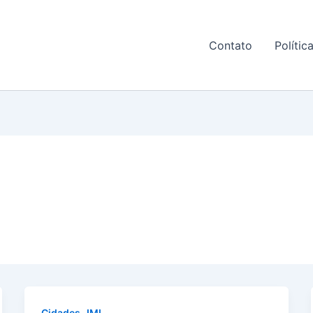
Contato
Polític
,
Cidades
IML