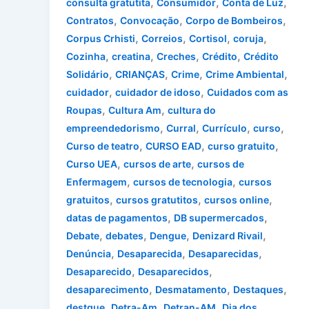
,
,
,
consulta gratutita
Consumidor
Conta de Luz
,
,
,
Contratos
Convocação
Corpo de Bombeiros
,
,
,
,
Corpus Crhisti
Correios
Cortisol
coruja
,
,
,
,
Cozinha
creatina
Creches
Crédito
Crédito
,
,
,
,
Solidário
CRIANÇAS
Crime
Crime Ambiental
,
,
cuidador
cuidador de idoso
Cuidados com as
,
,
Roupas
Cultura Am
cultura do
,
,
,
,
empreendedorismo
Curral
Currículo
curso
,
,
,
Curso de teatro
CURSO EAD
curso gratuito
,
,
Curso UEA
cursos de arte
cursos de
,
,
Enfermagem
cursos de tecnologia
cursos
,
,
,
gratuitos
cursos gratutitos
cursos online
,
,
datas de pagamentos
DB supermercados
,
,
,
,
Debate
debates
Dengue
Denizard Rivail
,
,
,
Denúncia
Desaparecida
Desaparecidas
,
,
Desaparecido
Desaparecidos
,
,
,
desaparecimento
Desmatamento
Destaques
,
,
,
destque
Detra-Am
Detran-AM
Dia dos