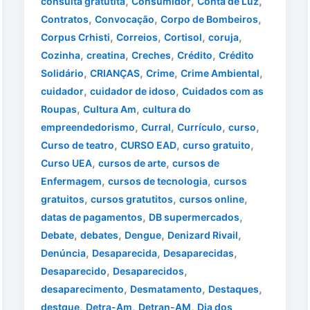
,
,
,
consulta gratutita
Consumidor
Conta de Luz
,
,
,
Contratos
Convocação
Corpo de Bombeiros
,
,
,
,
Corpus Crhisti
Correios
Cortisol
coruja
,
,
,
,
Cozinha
creatina
Creches
Crédito
Crédito
,
,
,
,
Solidário
CRIANÇAS
Crime
Crime Ambiental
,
,
cuidador
cuidador de idoso
Cuidados com as
,
,
Roupas
Cultura Am
cultura do
,
,
,
,
empreendedorismo
Curral
Currículo
curso
,
,
,
Curso de teatro
CURSO EAD
curso gratuito
,
,
Curso UEA
cursos de arte
cursos de
,
,
Enfermagem
cursos de tecnologia
cursos
,
,
,
gratuitos
cursos gratutitos
cursos online
,
,
datas de pagamentos
DB supermercados
,
,
,
,
Debate
debates
Dengue
Denizard Rivail
,
,
,
Denúncia
Desaparecida
Desaparecidas
,
,
Desaparecido
Desaparecidos
,
,
,
desaparecimento
Desmatamento
Destaques
,
,
,
destque
Detra-Am
Detran-AM
Dia dos