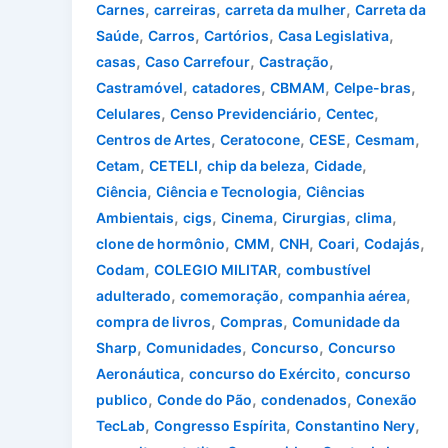
,
,
,
Carnes
carreiras
carreta da mulher
Carreta da
,
,
,
,
Saúde
Carros
Cartórios
Casa Legislativa
,
,
,
casas
Caso Carrefour
Castração
,
,
,
,
Castramóvel
catadores
CBMAM
Celpe-bras
,
,
,
Celulares
Censo Previdenciário
Centec
,
,
,
,
Centros de Artes
Ceratocone
CESE
Cesmam
,
,
,
,
Cetam
CETELI
chip da beleza
Cidade
,
,
Ciência
Ciência e Tecnologia
Ciências
,
,
,
,
,
Ambientais
cigs
Cinema
Cirurgias
clima
,
,
,
,
,
clone de hormônio
CMM
CNH
Coari
Codajás
,
,
Codam
COLEGIO MILITAR
combustível
,
,
,
adulterado
comemoração
companhia aérea
,
,
compra de livros
Compras
Comunidade da
,
,
,
Sharp
Comunidades
Concurso
Concurso
,
,
Aeronáutica
concurso do Exército
concurso
,
,
,
publico
Conde do Pão
condenados
Conexão
,
,
,
TecLab
Congresso Espírita
Constantino Nery