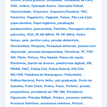
,
,
,
,
oficina
oficina gratuita
Olimpiadas
Olimpíadas de Paris
,
,
,
,
ONG
onibus
Operação Aceiro
Operação Policial
,
,
,
,
Oportunidade
Orquestra
Orquestra Passione
PAC
,
,
,
,
,
Pacientes
Pagamento
Pagbank
Países
Pão Low Carb
,
,
,
papel alumínio
Papel higiênico
paralisação
,
,
,
,
paraquesdista
pareceristas
Parintins
Passagens aéreas
,
,
,
,
patrocínio
PCD
PE NA AREIA
PE-DE-MEIA
Pedro
,
,
,
,
Nunes
pele
penhor caixa
pensão alimentícia
,
,
,
Pensionistas
Pesquisa
Pesquisas eleitorais
pessoa com
,
,
,
,
depressão
pessoas desaparecidas
Petrobras
PF
PGE-
,
,
,
,
,
AM
Piloto
Pintura
Piso Salarial
Planos de saúde
,
,
,
,
Plantinhas
plantio de árvores
plataformas digitais
PM
,
,
,
,
PMAM
PMZ
Polícia Civil
Polícia Federal
POLÍCIA
,
,
,
MILITAR
Policlínica de Manacapuru
Poliomielite
,
,
,
Política Nacional
Porto Velho
pós graduação
Posto de
,
,
,
,
,
,
Gasolina
Prato Cheio
Pratos
Prazo
Prefeito
premio
,
,
preparativos
presidente do TRE-AM
Presidente
,
,
,
,
Figueiredo
Príncipe William
Prisões
processo seletivo
,
,
,
Processo Seletivos
processos seletivos
Procon