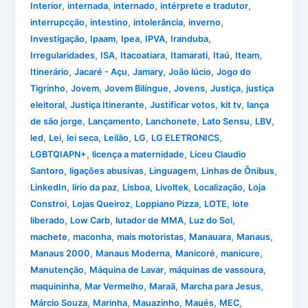
,
,
,
,
Interior
internada
internado
intérprete e tradutor
,
,
,
,
interrupcção
intestino
intolerância
inverno
,
,
,
,
,
Investigação
Ipaam
Ipea
IPVA
Iranduba
,
,
,
,
,
,
Irregularidades
ISA
Itacoatiara
Itamarati
Itaú
Iteam
,
,
,
,
Itinerário
Jacaré - Açu
Jamary
João lúcio
Jogo do
,
,
,
,
,
Tigrinho
Jovem
Jovem Bilíngue
Jovens
Justiça
justiça
,
,
,
,
eleitoral
Justiça Itinerante
Justificar votos
kit tv
lança
,
,
,
,
,
de são jorge
Lançamento
Lanchonete
Lato Sensu
LBV
,
,
,
,
,
,
led
Lei
lei seca
Leilão
LG
LG ELETRONICS
,
,
LGBTQIAPN+
licença a maternidade
Liceu Claudio
,
,
,
,
Santoro
ligações abusivas
Linguagem
Linhas de Ônibus
,
,
,
,
,
LinkedIn
lírio da paz
Lisboa
Livoltek
Localização
Loja
,
,
,
,
Constroi
Lojas Queiroz
Loppiano Pizza
LOTE
lote
,
,
,
,
liberado
Low Carb
lutador de MMA
Luz do Sol
,
,
,
,
,
machete
maconha
mais motoristas
Manauara
Manaus
,
,
,
,
Manaus 2000
Manaus Moderna
Manicoré
manicure
,
,
,
Manutenção
Máquina de Lavar
máquinas de vassoura
,
,
,
,
maquininha
Mar Vermelho
Maraã
Marcha para Jesus
,
,
,
,
,
Márcio Souza
Marinha
Mauazinho
Maués
MEC