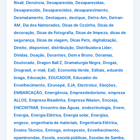
,
,
,
,
Rivail
Denúncia
Desaparecida
Desaparecidas
,
,
,
Desaparecido
Desaparecidos
desaparecimento
,
,
,
,
Desmatamento
Destaques
destque
Detra-Am
Detran-
,
,
,
AM
Dia dos Namorados
Dicas de Cozinha
Dicas de
,
,
,
decoração
Dicas de Fotografia
Dicas de limpeza
dicas de
,
,
,
,
segurança
Dicas de viagem
Dicas Pets
digitalização
,
,
,
,
Direito
disponível
distribuição
Distribuidora Líder
,
,
,
,
,
Dívidas
Doação
Docentes
Dom e Bruno
Doramas
,
,
,
,
Doutorado
Dragon Ball Z
Dramaturgia Negra
Drogas
,
,
,
,
,
Drograsil
e-mail
EaD
Economia Verde
Editais
eduardo
,
,
,
braga
Educação
EDUCADOR
Educador do
,
,
,
,
,
Envelhecimento
Eirunepé
EJA
Electrolux
Eleições
,
,
,
EMBARCAÇÃO
Emergência
Empreededorismo
empresa
,
,
,
,
ALLOS
Empresa Risadinha
Empresa Wasion
Encceja
,
,
,
,
ENCONTRAR
Encontro das Águas
endocrinologia
Enem
,
,
,
,
Energia
Energia Elétrica
Energia solar
Energisa
,
,
,
engeco
engenharia de materiais
Engenharia Elétrica
,
,
,
,
Ensino Técnico
Entrega
entreposto
Envelhecimento
,
,
,
,
epaminondas
Escola
escola públicas
Escolas de Samba