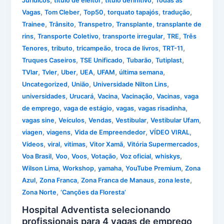
,
,
,
Jurídicos
título de eleitor
título definitivo
Todas as
,
,
,
,
,
Vagas
Tom Cleber
Top50
torquato tapajós
tradução
,
,
,
,
Trainee
Trânsito
Transpetro
Transplante
transplante de
,
,
,
,
rins
Transporte Coletivo
transporte irregular
TRE
Três
,
,
,
,
,
Tenores
tributo
tricampeão
troca de livros
TRT-11
,
,
,
,
Truques Caseiros
TSE Unificado
Tubarão
Tutiplast
,
,
,
,
,
,
TVlar
Tvler
Uber
UEA
UFAM
última semana
,
,
,
Uncategorized
União
Universidade Nilton Lins
,
,
,
,
,
universidades
Urucará
Vacina
Vacinação
Vacinas
vaga
,
,
,
,
de emprego
vaga de estágio
vagas
vagas risadinha
,
,
,
,
,
vagas sine
Veículos
Vendas
Vestibular
Vestibular Ufam
,
,
,
,
viagen
viagens
Vida de Empreendedor
VÍDEO VIRAL
,
,
,
,
,
Vídeos
viral
vitimas
Vitor Xamã
Vitória Supermercados
,
,
,
,
,
,
Voa Brasil
Voo
Voos
Votação
Voz oficial
whiskys
,
,
,
,
Wilson Lima
Workshop
yamaha
YouTube Premium
Zona
,
,
,
,
Azul
Zona Franca
Zona Franca de Manaus
zona leste
,
Zona Norte
‘Canções da Floresta’
Hospital Adventista selecionando
profissionais para 4 vagas de emprego