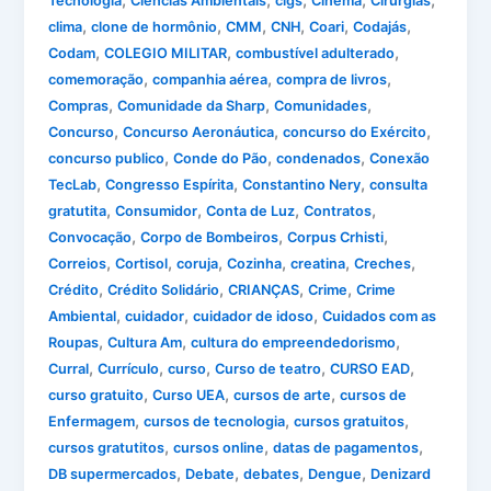
,
,
,
,
,
Tecnologia
Ciências Ambientais
cigs
Cinema
Cirurgias
,
,
,
,
,
,
clima
clone de hormônio
CMM
CNH
Coari
Codajás
,
,
,
Codam
COLEGIO MILITAR
combustível adulterado
,
,
,
comemoração
companhia aérea
compra de livros
,
,
,
Compras
Comunidade da Sharp
Comunidades
,
,
,
Concurso
Concurso Aeronáutica
concurso do Exército
,
,
,
concurso publico
Conde do Pão
condenados
Conexão
,
,
,
TecLab
Congresso Espírita
Constantino Nery
consulta
,
,
,
,
gratutita
Consumidor
Conta de Luz
Contratos
,
,
,
Convocação
Corpo de Bombeiros
Corpus Crhisti
,
,
,
,
,
,
Correios
Cortisol
coruja
Cozinha
creatina
Creches
,
,
,
,
Crédito
Crédito Solidário
CRIANÇAS
Crime
Crime
,
,
,
Ambiental
cuidador
cuidador de idoso
Cuidados com as
,
,
,
Roupas
Cultura Am
cultura do empreendedorismo
,
,
,
,
,
Curral
Currículo
curso
Curso de teatro
CURSO EAD
,
,
,
curso gratuito
Curso UEA
cursos de arte
cursos de
,
,
,
Enfermagem
cursos de tecnologia
cursos gratuitos
,
,
,
cursos gratutitos
cursos online
datas de pagamentos
,
,
,
,
DB supermercados
Debate
debates
Dengue
Denizard