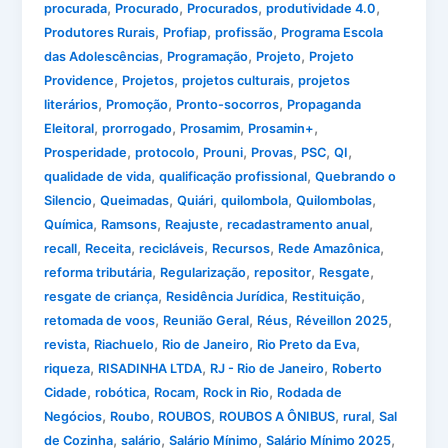
,
,
,
,
procurada
Procurado
Procurados
produtividade 4.0
,
,
,
Produtores Rurais
Profiap
profissão
Programa Escola
,
,
,
das Adolescências
Programação
Projeto
Projeto
,
,
,
Providence
Projetos
projetos culturais
projetos
,
,
,
literários
Promoção
Pronto-socorros
Propaganda
,
,
,
,
Eleitoral
prorrogado
Prosamim
Prosamin+
,
,
,
,
,
,
Prosperidade
protocolo
Prouni
Provas
PSC
QI
,
,
qualidade de vida
qualificação profissional
Quebrando o
,
,
,
,
,
Silencio
Queimadas
Quiári
quilombola
Quilombolas
,
,
,
,
Química
Ramsons
Reajuste
recadastramento anual
,
,
,
,
,
recall
Receita
recicláveis
Recursos
Rede Amazônica
,
,
,
,
reforma tributária
Regularização
repositor
Resgate
,
,
,
resgate de criança
Residência Jurídica
Restituição
,
,
,
,
retomada de voos
Reunião Geral
Réus
Réveillon 2025
,
,
,
,
revista
Riachuelo
Rio de Janeiro
Rio Preto da Eva
,
,
,
riqueza
RISADINHA LTDA
RJ - Rio de Janeiro
Roberto
,
,
,
,
Cidade
robótica
Rocam
Rock in Rio
Rodada de
,
,
,
,
,
Negócios
Roubo
ROUBOS
ROUBOS A ÔNIBUS
rural
Sal
,
,
,
,
de Cozinha
salário
Salário Mínimo
Salário Mínimo 2025