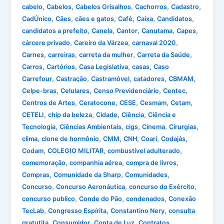
,
,
,
,
,
cabelo
Cabelos
Cabelos Grisalhos
Cachorros
Cadastro
,
,
,
,
,
,
CadÚnico
Cães
cães e gatos
Café
Caixa
Candidatos
,
,
,
,
,
candidatos a prefeito
Canela
Cantor
Canutama
Capes
,
,
,
cárcere privado
Careiro da Várzea
carnaval 2020
,
,
,
,
Carnes
carreiras
carreta da mulher
Carreta da Saúde
,
,
,
,
Carros
Cartórios
Casa Legislativa
casas
Caso
,
,
,
,
,
Carrefour
Castração
Castramóvel
catadores
CBMAM
,
,
,
,
Celpe-bras
Celulares
Censo Previdenciário
Centec
,
,
,
,
,
Centros de Artes
Ceratocone
CESE
Cesmam
Cetam
,
,
,
,
CETELI
chip da beleza
Cidade
Ciência
Ciência e
,
,
,
,
,
Tecnologia
Ciências Ambientais
cigs
Cinema
Cirurgias
,
,
,
,
,
,
clima
clone de hormônio
CMM
CNH
Coari
Codajás
,
,
,
Codam
COLEGIO MILITAR
combustível adulterado
,
,
,
comemoração
companhia aérea
compra de livros
,
,
,
Compras
Comunidade da Sharp
Comunidades
,
,
,
Concurso
Concurso Aeronáutica
concurso do Exército
,
,
,
concurso publico
Conde do Pão
condenados
Conexão
,
,
,
TecLab
Congresso Espírita
Constantino Nery
consulta
,
,
,
,
gratutita
Consumidor
Conta de Luz
Contratos