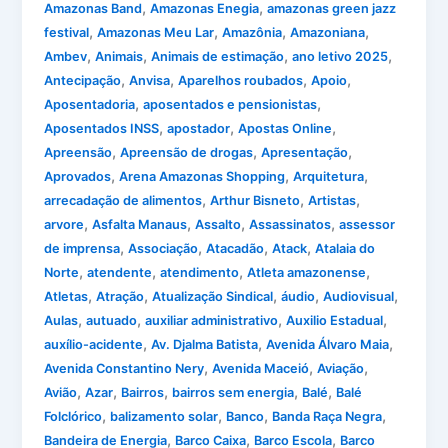
,
,
Amazonas Band
Amazonas Enegia
amazonas green jazz
,
,
,
,
festival
Amazonas Meu Lar
Amazônia
Amazoniana
,
,
,
,
Ambev
Animais
Animais de estimação
ano letivo 2025
,
,
,
,
Antecipação
Anvisa
Aparelhos roubados
Apoio
,
,
Aposentadoria
aposentados e pensionistas
,
,
,
Aposentados INSS
apostador
Apostas Online
,
,
,
Apreensão
Apreensão de drogas
Apresentação
,
,
,
Aprovados
Arena Amazonas Shopping
Arquitetura
,
,
,
arrecadação de alimentos
Arthur Bisneto
Artistas
,
,
,
,
arvore
Asfalta Manaus
Assalto
Assassinatos
assessor
,
,
,
,
de imprensa
Associação
Atacadão
Atack
Atalaia do
,
,
,
,
Norte
atendente
atendimento
Atleta amazonense
,
,
,
,
,
Atletas
Atração
Atualização Sindical
áudio
Audiovisual
,
,
,
,
Aulas
autuado
auxiliar administrativo
Auxilio Estadual
,
,
,
auxílio-acidente
Av. Djalma Batista
Avenida Álvaro Maia
,
,
,
Avenida Constantino Nery
Avenida Maceió
Aviação
,
,
,
,
,
Avião
Azar
Bairros
bairros sem energia
Balé
Balé
,
,
,
,
Folclórico
balizamento solar
Banco
Banda Raça Negra
,
,
,
Bandeira de Energia
Barco Caixa
Barco Escola
Barco