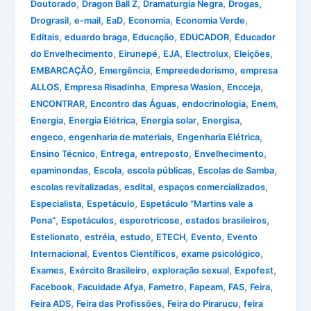
,
,
,
,
Doutorado
Dragon Ball Z
Dramaturgia Negra
Drogas
,
,
,
,
,
Drograsil
e-mail
EaD
Economia
Economia Verde
,
,
,
,
Editais
eduardo braga
Educação
EDUCADOR
Educador
,
,
,
,
,
do Envelhecimento
Eirunepé
EJA
Electrolux
Eleições
,
,
,
EMBARCAÇÃO
Emergência
Empreededorismo
empresa
,
,
,
,
ALLOS
Empresa Risadinha
Empresa Wasion
Encceja
,
,
,
,
ENCONTRAR
Encontro das Águas
endocrinologia
Enem
,
,
,
,
Energia
Energia Elétrica
Energia solar
Energisa
,
,
,
engeco
engenharia de materiais
Engenharia Elétrica
,
,
,
,
Ensino Técnico
Entrega
entreposto
Envelhecimento
,
,
,
,
epaminondas
Escola
escola públicas
Escolas de Samba
,
,
,
escolas revitalizadas
esdital
espaços comercializados
,
,
Especialista
Espetáculo
Espetáculo “Martins vale a
,
,
,
,
Pena”
Espetáculos
esporotricose
estados brasileiros
,
,
,
,
,
Estelionato
estréia
estudo
ETECH
Evento
Evento
,
,
,
Internacional
Eventos Científicos
exame psicológico
,
,
,
,
Exames
Exército Brasileiro
exploração sexual
Expofest
,
,
,
,
,
,
Facebook
Faculdade Afya
Fametro
Fapeam
FAS
Feira
,
,
,
Feira ADS
Feira das Profissões
Feira do Pirarucu
feira