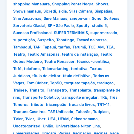
,
,
,
shopping Manauara
Shopping Ponta Negra
Shows
,
,
,
,
,
Shows manaus
Sicredi
sidia
Silas Câmara
Simpatias
,
,
,
,
,
Sine Amazonas
Sine Manaus
sinepe-am
Sono
Sorteios
,
,
,
,
Sorveteria Glacial
SP - São Paulo
Spotify
studio 5
,
,
,
Sucesso Profissional
SUPER TERMINAIS
supermercado
,
,
,
,
superstição
Suspeito
Tabatinga
Tacacá na bossa
,
,
,
,
,
,
,
Tambaqui
TAP
Tapauá
tarifas
Tarumã
TCE-AM
TEA
,
,
,
Teatro
Teatro Amazonas
teatro da instalação
Teatro
,
,
,
Gebes Medeiro
Teatro Renascer
técnico-científica
,
,
,
,
Tefé
telefone
Telemarketing
tentativa
Textos
,
,
,
Jurídicos
título de eleitor
título definitivo
Todas as
,
,
,
,
,
Vagas
Tom Cleber
Top50
torquato tapajós
tradução
,
,
,
,
Trainee
Trânsito
Transpetro
Transplante
transplante de
,
,
,
,
rins
Transporte Coletivo
transporte irregular
TRE
Três
,
,
,
,
,
Tenores
tributo
tricampeão
troca de livros
TRT-11
,
,
,
,
Truques Caseiros
TSE Unificado
Tubarão
Tutiplast
,
,
,
,
,
,
TVlar
Tvler
Uber
UEA
UFAM
última semana
,
,
,
Uncategorized
União
Universidade Nilton Lins
,
,
,
,
,
universidades
Urucará
Vacina
Vacinação
Vacinas
vaga