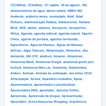
,
,
,
,
,
123 Milhas
123milhas
13º salário
28 de agosto
3M
,
,
,
abastecimento de água
abono salaria
ABRH-AM
,
,
,
,
Acidente
acidente aéreo
acumulada
Adaf
Adail
,
,
,
Pinheiro
Administração Pública
Adolescente
Adriana
,
,
,
,
,
,
Biroli
ADS
adulto
adutora
Aeroporto
Aeroportos
,
,
,
,
África
Agenda
agenda cultural
agenda culural
Agente
,
,
,
Cívico
agente de portaria
agentes territoriais
,
,
,
Agricultores
Água de Manaus
Águas de Manaus
,
,
,
,
Airfryer
Algar Telecom
Alimentação
Alimentos
alta
,
,
,
,
,
demanda
AM-010
amaturá
Amazon
Amazonas
,
,
Amazonas Band
Amazonas Enegia
amazonas green jazz
,
,
,
,
festival
Amazonas Meu Lar
Amazônia
Amazoniana
,
,
,
,
Ambev
Animais
Animais de estimação
ano letivo 2025
,
,
,
,
Antecipação
Anvisa
Aparelhos roubados
Apoio
,
,
Aposentadoria
aposentados e pensionistas
,
,
,
Aposentados INSS
apostador
Apostas Online
,
,
,
Apreensão
Apreensão de drogas
Apresentação
,
,
,
Aprovados
Arena Amazonas Shopping
Arquitetura