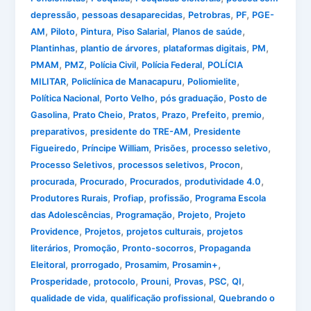
,
,
,
,
depressão
pessoas desaparecidas
Petrobras
PF
PGE-
,
,
,
,
,
AM
Piloto
Pintura
Piso Salarial
Planos de saúde
,
,
,
,
Plantinhas
plantio de árvores
plataformas digitais
PM
,
,
,
,
PMAM
PMZ
Polícia Civil
Polícia Federal
POLÍCIA
,
,
,
MILITAR
Policlínica de Manacapuru
Poliomielite
,
,
,
Política Nacional
Porto Velho
pós graduação
Posto de
,
,
,
,
,
,
Gasolina
Prato Cheio
Pratos
Prazo
Prefeito
premio
,
,
preparativos
presidente do TRE-AM
Presidente
,
,
,
,
Figueiredo
Príncipe William
Prisões
processo seletivo
,
,
,
Processo Seletivos
processos seletivos
Procon
,
,
,
,
procurada
Procurado
Procurados
produtividade 4.0
,
,
,
Produtores Rurais
Profiap
profissão
Programa Escola
,
,
,
das Adolescências
Programação
Projeto
Projeto
,
,
,
Providence
Projetos
projetos culturais
projetos
,
,
,
literários
Promoção
Pronto-socorros
Propaganda
,
,
,
,
Eleitoral
prorrogado
Prosamim
Prosamin+
,
,
,
,
,
,
Prosperidade
protocolo
Prouni
Provas
PSC
QI
,
,
qualidade de vida
qualificação profissional
Quebrando o