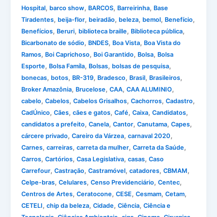
,
,
,
,
Hospital
barco show
BARCOS
Barreirinha
Base
,
,
,
,
,
,
Tiradentes
beija-flor
beiradão
beleza
bemol
Benefício
,
,
,
,
Benefícios
Beruri
biblioteca braille
Biblioteca pública
,
,
,
Bicarbonato de sódio
BNDES
Boa Vista
Boa Vista do
,
,
,
,
Ramos
Boi Caprichoso
Boi Garantido
Bolsa
Bolsa
,
,
,
,
Esporte
Bolsa Famíla
Bolsas
bolsas de pesquisa
,
,
,
,
,
,
bonecas
botos
BR-319
Bradesco
Brasil
Brasileiros
,
,
,
,
Broker Amazônia
Brucelose
CAA
CAA ALUMINIO
,
,
,
,
,
cabelo
Cabelos
Cabelos Grisalhos
Cachorros
Cadastro
,
,
,
,
,
,
CadÚnico
Cães
cães e gatos
Café
Caixa
Candidatos
,
,
,
,
,
candidatos a prefeito
Canela
Cantor
Canutama
Capes
,
,
,
cárcere privado
Careiro da Várzea
carnaval 2020
,
,
,
,
Carnes
carreiras
carreta da mulher
Carreta da Saúde
,
,
,
,
Carros
Cartórios
Casa Legislativa
casas
Caso
,
,
,
,
,
Carrefour
Castração
Castramóvel
catadores
CBMAM
,
,
,
,
Celpe-bras
Celulares
Censo Previdenciário
Centec
,
,
,
,
,
Centros de Artes
Ceratocone
CESE
Cesmam
Cetam
,
,
,
,
CETELI
chip da beleza
Cidade
Ciência
Ciência e