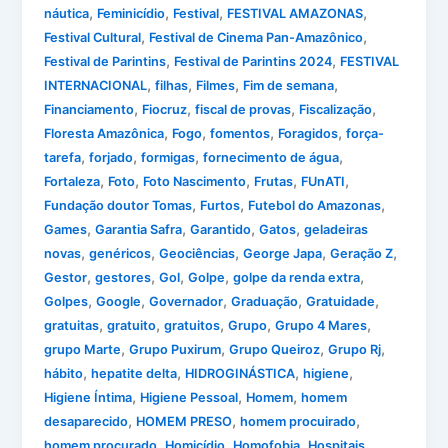
,
,
,
,
náutica
Feminicídio
Festival
FESTIVAL AMAZONAS
,
,
Festival Cultural
Festival de Cinema Pan-Amazônico
,
,
Festival de Parintins
Festival de Parintins 2024
FESTIVAL
,
,
,
,
INTERNACIONAL
filhas
Filmes
Fim de semana
,
,
,
,
Financiamento
Fiocruz
fiscal de provas
Fiscalização
,
,
,
,
Floresta Amazônica
Fogo
fomentos
Foragidos
força-
,
,
,
,
tarefa
forjado
formigas
fornecimento de água
,
,
,
,
,
Fortaleza
Foto
Foto Nascimento
Frutas
FUnATI
,
,
,
Fundação doutor Tomas
Furtos
Futebol do Amazonas
,
,
,
,
Games
Garantia Safra
Garantido
Gatos
geladeiras
,
,
,
,
,
novas
genéricos
Geociências
George Japa
Geração Z
,
,
,
,
,
Gestor
gestores
Gol
Golpe
golpe da renda extra
,
,
,
,
,
Golpes
Google
Governador
Graduação
Gratuidade
,
,
,
,
,
gratuitas
gratuito
gratuitos
Grupo
Grupo 4 Mares
,
,
,
,
grupo Marte
Grupo Puxirum
Grupo Queiroz
Grupo Rj
,
,
,
,
hábito
hepatite delta
HIDROGINÁSTICA
higiene
,
,
,
Higiene Íntima
Higiene Pessoal
Homem
homem
,
,
,
desaparecido
HOMEM PRESO
homem procuirado
,
,
,
,
homem procurado
Homicídio
Homofobia
Hospitais