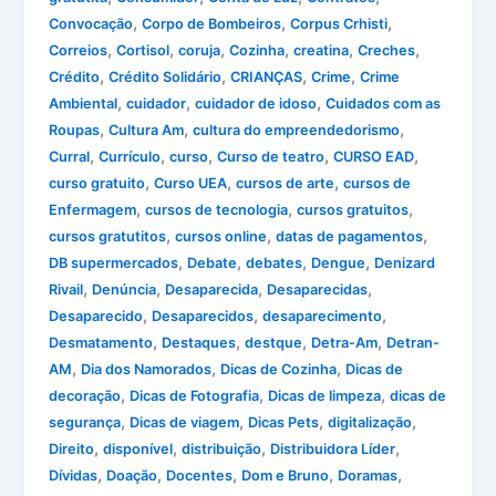
,
,
,
Convocação
Corpo de Bombeiros
Corpus Crhisti
,
,
,
,
,
,
Correios
Cortisol
coruja
Cozinha
creatina
Creches
,
,
,
,
Crédito
Crédito Solidário
CRIANÇAS
Crime
Crime
,
,
,
Ambiental
cuidador
cuidador de idoso
Cuidados com as
,
,
,
Roupas
Cultura Am
cultura do empreendedorismo
,
,
,
,
,
Curral
Currículo
curso
Curso de teatro
CURSO EAD
,
,
,
curso gratuito
Curso UEA
cursos de arte
cursos de
,
,
,
Enfermagem
cursos de tecnologia
cursos gratuitos
,
,
,
cursos gratutitos
cursos online
datas de pagamentos
,
,
,
,
DB supermercados
Debate
debates
Dengue
Denizard
,
,
,
,
Rivail
Denúncia
Desaparecida
Desaparecidas
,
,
,
Desaparecido
Desaparecidos
desaparecimento
,
,
,
,
Desmatamento
Destaques
destque
Detra-Am
Detran-
,
,
,
AM
Dia dos Namorados
Dicas de Cozinha
Dicas de
,
,
,
decoração
Dicas de Fotografia
Dicas de limpeza
dicas de
,
,
,
,
segurança
Dicas de viagem
Dicas Pets
digitalização
,
,
,
,
Direito
disponível
distribuição
Distribuidora Líder
,
,
,
,
,
Dívidas
Doação
Docentes
Dom e Bruno
Doramas