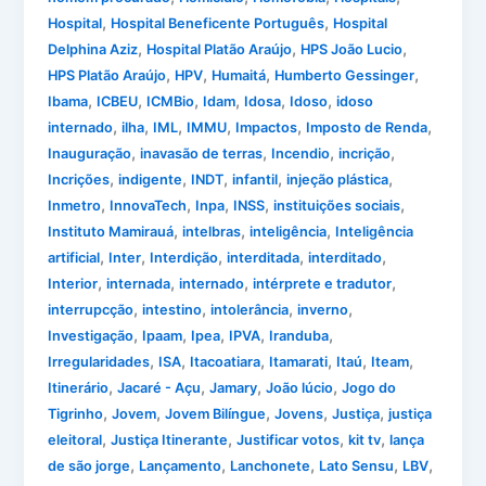
,
,
Hospital
Hospital Beneficente Português
Hospital
,
,
,
Delphina Aziz
Hospital Platão Araújo
HPS João Lucio
,
,
,
,
HPS Platão Araújo
HPV
Humaitá
Humberto Gessinger
,
,
,
,
,
,
Ibama
ICBEU
ICMBio
Idam
Idosa
Idoso
idoso
,
,
,
,
,
,
internado
ilha
IML
IMMU
Impactos
Imposto de Renda
,
,
,
,
Inauguração
inavasão de terras
Incendio
incrição
,
,
,
,
,
Incrições
indigente
INDT
infantil
injeção plástica
,
,
,
,
,
Inmetro
InnovaTech
Inpa
INSS
instituições sociais
,
,
,
Instituto Mamirauá
intelbras
inteligência
Inteligência
,
,
,
,
,
artificial
Inter
Interdição
interditada
interditado
,
,
,
,
Interior
internada
internado
intérprete e tradutor
,
,
,
,
interrupcção
intestino
intolerância
inverno
,
,
,
,
,
Investigação
Ipaam
Ipea
IPVA
Iranduba
,
,
,
,
,
,
Irregularidades
ISA
Itacoatiara
Itamarati
Itaú
Iteam
,
,
,
,
Itinerário
Jacaré - Açu
Jamary
João lúcio
Jogo do
,
,
,
,
,
Tigrinho
Jovem
Jovem Bilíngue
Jovens
Justiça
justiça
,
,
,
,
eleitoral
Justiça Itinerante
Justificar votos
kit tv
lança
,
,
,
,
,
de são jorge
Lançamento
Lanchonete
Lato Sensu
LBV