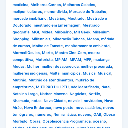
,
,
,
medicina
Melhores Carnes
Melhores Cidades
,
,
,
meliponicultores
menor dívida
Mercado de Trabalho
,
,
,
mercado imobiliário
Mesários
Mestrado
Mestrado e
,
,
Doutorado
mestrado em Enfermagem
Mestrado
,
,
,
,
,
geografia
MGI
Midea
Milionário
Mill Geek
Millenium
,
,
,
,
Shopping
Millennials
Mineração Taboca
Moana
módulo
,
,
,
de cursos
Molho de Tomate
monitoramento ambiental
,
,
,
Mormaii Óculos
Morte
Mostra Cine.Com
mostra
,
,
,
,
,
,
competitiva
Motorista
MP AM
MPAM
MPF
mudança
,
,
,
,
Mudas
Mulher
mulher desaparecida
mulher procurada
,
,
,
,
,
mulheres indígenas
Multa
municípios
Música
Musical
,
,
Mutirão
Mutirão de atendimentos
mutirão de
,
,
,
,
empréstimo
MUTIRÃO DO IPTU
não identificado
Natal
,
,
,
,
Natal no Largo
Nathan Macena
Negócios
Netflix
,
,
,
,
,
Nhamuda
notas
Nova Cidade
nova lei
novidades
Novo
,
,
,
,
Airão
Novo Endereço
novo posto
novos salários
novos
,
,
,
,
,
tomógrafos
números
Numismática
nuvens
OAB
Obeso
,
,
,
,
Mórbido
Obras
Obsolescência Programada
oceano