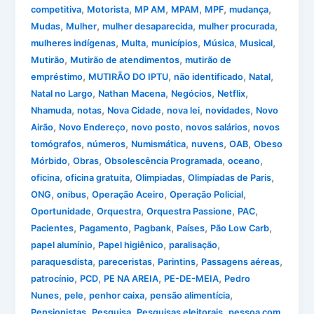
,
,
,
,
,
,
competitiva
Motorista
MP AM
MPAM
MPF
mudança
,
,
,
,
Mudas
Mulher
mulher desaparecida
mulher procurada
,
,
,
,
,
mulheres indígenas
Multa
municípios
Música
Musical
,
,
Mutirão
Mutirão de atendimentos
mutirão de
,
,
,
,
empréstimo
MUTIRÃO DO IPTU
não identificado
Natal
,
,
,
,
Natal no Largo
Nathan Macena
Negócios
Netflix
,
,
,
,
,
Nhamuda
notas
Nova Cidade
nova lei
novidades
Novo
,
,
,
,
Airão
Novo Endereço
novo posto
novos salários
novos
,
,
,
,
,
tomógrafos
números
Numismática
nuvens
OAB
Obeso
,
,
,
,
Mórbido
Obras
Obsolescência Programada
oceano
,
,
,
,
oficina
oficina gratuita
Olimpiadas
Olimpíadas de Paris
,
,
,
,
ONG
onibus
Operação Aceiro
Operação Policial
,
,
,
,
Oportunidade
Orquestra
Orquestra Passione
PAC
,
,
,
,
,
Pacientes
Pagamento
Pagbank
Países
Pão Low Carb
,
,
,
papel alumínio
Papel higiênico
paralisação
,
,
,
,
paraquesdista
pareceristas
Parintins
Passagens aéreas
,
,
,
,
patrocínio
PCD
PE NA AREIA
PE-DE-MEIA
Pedro
,
,
,
,
Nunes
pele
penhor caixa
pensão alimentícia
,
,
,
Pensionistas
Pesquisa
Pesquisas eleitorais
pessoa com