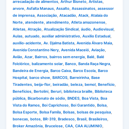
,
,
,
arrecadação de alimentos
Arthur Bisneto
Artistas
,
,
,
,
arvore
Asfalta Manaus
Assalto
Assassinatos
assessor
,
,
,
,
de imprensa
Associação
Atacadão
Atack
Atalaia do
,
,
,
,
Norte
atendente
atendimento
Atleta amazonense
,
,
,
,
,
Atletas
Atração
Atualização Sindical
áudio
Audiovisual
,
,
,
,
Aulas
autuado
auxiliar administrativo
Auxilio Estadual
,
,
,
auxílio-acidente
Av. Djalma Batista
Avenida Álvaro Maia
,
,
,
Avenida Constantino Nery
Avenida Maceió
Aviação
,
,
,
,
,
Avião
Azar
Bairros
bairros sem energia
Balé
Balé
,
,
,
,
Folclórico
balizamento solar
Banco
Banda Raça Negra
,
,
,
Bandeira de Energia
Barco Caixa
Barco Escola
Barco
,
,
,
,
Hospital
barco show
BARCOS
Barreirinha
Base
,
,
,
,
,
,
Tiradentes
beija-flor
beiradão
beleza
bemol
Benefício
,
,
,
,
Benefícios
Bertolini
Beruri
biblioteca braille
Biblioteca
,
,
,
,
pública
Bicarbonato de sódio
BNDES
Boa Vista
Boa
,
,
,
,
Vista do Ramos
Boi Caprichoso
Boi Garantido
Bolsa
,
,
,
,
Bolsa Esporte
Bolsa Famíla
Bolsas
bolsas de pesquisa
,
,
,
,
,
,
bonecas
botos
BR-319
Bradesco
Brasil
Brasileiros
,
,
,
,
Broker Amazônia
Brucelose
CAA
CAA ALUMINIO