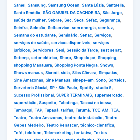
,
,
,
,
,
Samel
Samsung
Samsung Ocean
Santa Lúzia
Santaella
,
,
,
Santo Rmédio
SÃO GABRIEL DA CACHOEIRA
São Jorge
,
,
,
,
,
,
saúde da mulher
Sebrae
Sec
Seca
Sefaz
Segurança
,
,
,
,
,
Seinfra
Seleção
Selfservice
sem energia
sem luz
,
,
,
,
Semana do estudante
Seminário
Senac
Serviços
,
,
serviços de saúde
serviços disponíveis
serviços
,
,
,
,
,
jurídicos
Servidores
Sesi
Sessão da Tarde
sest senat
,
,
,
,
,
Setemp
setor elétrico
Sharp
Shop do pé
Shopping
,
,
,
shopping Manauara
Shopping Ponta Negra
Shows
,
,
,
,
,
Shows manaus
Sicredi
sidia
Silas Câmara
Simpatias
,
,
,
,
,
Sine Amazonas
Sine Manaus
sinepe-am
Sono
Sorteios
,
,
,
,
Sorveteria Glacial
SP - São Paulo
Spotify
studio 5
,
,
,
Sucesso Profissional
SUPER TERMINAIS
supermercado
,
,
,
,
superstição
Suspeito
Tabatinga
Tacacá na bossa
,
,
,
,
,
,
,
Tambaqui
TAP
Tapauá
tarifas
Tarumã
TCE-AM
TEA
,
,
,
Teatro
Teatro Amazonas
teatro da instalação
Teatro
,
,
,
Gebes Medeiro
Teatro Renascer
técnico-científica
,
,
,
,
Tefé
telefone
Telemarketing
tentativa
Textos