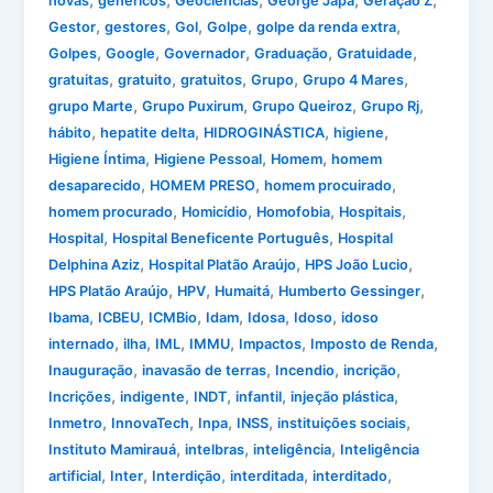
,
,
,
,
,
novas
genéricos
Geociências
George Japa
Geração Z
,
,
,
,
,
Gestor
gestores
Gol
Golpe
golpe da renda extra
,
,
,
,
,
Golpes
Google
Governador
Graduação
Gratuidade
,
,
,
,
,
gratuitas
gratuito
gratuitos
Grupo
Grupo 4 Mares
,
,
,
,
grupo Marte
Grupo Puxirum
Grupo Queiroz
Grupo Rj
,
,
,
,
hábito
hepatite delta
HIDROGINÁSTICA
higiene
,
,
,
Higiene Íntima
Higiene Pessoal
Homem
homem
,
,
,
desaparecido
HOMEM PRESO
homem procuirado
,
,
,
,
homem procurado
Homicídio
Homofobia
Hospitais
,
,
Hospital
Hospital Beneficente Português
Hospital
,
,
,
Delphina Aziz
Hospital Platão Araújo
HPS João Lucio
,
,
,
,
HPS Platão Araújo
HPV
Humaitá
Humberto Gessinger
,
,
,
,
,
,
Ibama
ICBEU
ICMBio
Idam
Idosa
Idoso
idoso
,
,
,
,
,
,
internado
ilha
IML
IMMU
Impactos
Imposto de Renda
,
,
,
,
Inauguração
inavasão de terras
Incendio
incrição
,
,
,
,
,
Incrições
indigente
INDT
infantil
injeção plástica
,
,
,
,
,
Inmetro
InnovaTech
Inpa
INSS
instituições sociais
,
,
,
Instituto Mamirauá
intelbras
inteligência
Inteligência
,
,
,
,
,
artificial
Inter
Interdição
interditada
interditado