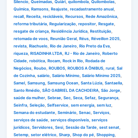
,
,
,
,
,
Silencio
Queimadas
Quiári
quilombola
Quilombolas
,
,
,
,
Química
Ramsons
Reajuste
recadastramento anual
,
,
,
,
,
recall
Receita
recicláveis
Recursos
Rede Amazônica
,
,
,
,
reforma tributária
Regularização
repositor
Resgate
,
,
,
resgate de criança
Residência Jurídica
Restituição
,
,
,
,
retomada de voos
Reunião Geral
Réus
Réveillon 2025
,
,
,
,
revista
Riachuelo
Rio de Janeiro
Rio Preto da Eva
,
,
,
riqueza
RISADINHA LTDA
RJ - Rio de Janeiro
Roberto
,
,
,
,
Cidade
robótica
Rocam
Rock in Rio
Rodada de
,
,
,
,
,
Negócios
Roubo
ROUBOS
ROUBOS A ÔNIBUS
rural
Sal
,
,
,
,
de Cozinha
salário
Salário Mínimo
Salário Mínimo 2025
,
,
,
,
,
Samel
Samsung
Samsung Ocean
Santa Lúzia
Santaella
,
,
,
Santo Rmédio
SÃO GABRIEL DA CACHOEIRA
São Jorge
,
,
,
,
,
,
saúde da mulher
Sebrae
Sec
Seca
Sefaz
Segurança
,
,
,
,
,
Seinfra
Seleção
Selfservice
sem energia
sem luz
,
,
,
,
Semana do estudante
Seminário
Senac
Serviços
,
,
serviços de saúde
serviços disponíveis
serviços
,
,
,
,
,
jurídicos
Servidores
Sesi
Sessão da Tarde
sest senat
,
,
,
,
,
Setemp
setor elétrico
Sharp
Shop do pé
Shopping