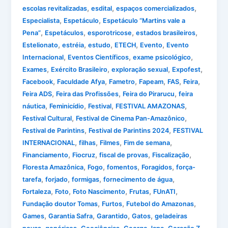
,
,
,
escolas revitalizadas
esdital
espaços comercializados
,
,
Especialista
Espetáculo
Espetáculo “Martins vale a
,
,
,
,
Pena”
Espetáculos
esporotricose
estados brasileiros
,
,
,
,
,
Estelionato
estréia
estudo
ETECH
Evento
Evento
,
,
,
Internacional
Eventos Científicos
exame psicológico
,
,
,
,
Exames
Exército Brasileiro
exploração sexual
Expofest
,
,
,
,
,
,
Facebook
Faculdade Afya
Fametro
Fapeam
FAS
Feira
,
,
,
Feira ADS
Feira das Profissões
Feira do Pirarucu
feira
,
,
,
,
náutica
Feminicídio
Festival
FESTIVAL AMAZONAS
,
,
Festival Cultural
Festival de Cinema Pan-Amazônico
,
,
Festival de Parintins
Festival de Parintins 2024
FESTIVAL
,
,
,
,
INTERNACIONAL
filhas
Filmes
Fim de semana
,
,
,
,
Financiamento
Fiocruz
fiscal de provas
Fiscalização
,
,
,
,
Floresta Amazônica
Fogo
fomentos
Foragidos
força-
,
,
,
,
tarefa
forjado
formigas
fornecimento de água
,
,
,
,
,
Fortaleza
Foto
Foto Nascimento
Frutas
FUnATI
,
,
,
Fundação doutor Tomas
Furtos
Futebol do Amazonas
,
,
,
,
Games
Garantia Safra
Garantido
Gatos
geladeiras