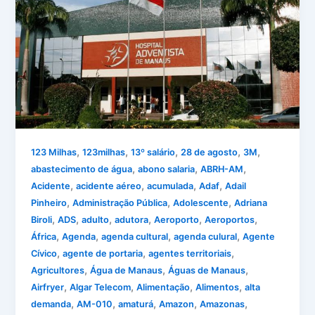
,
,
,
,
,
123 Milhas
123milhas
13º salário
28 de agosto
3M
,
,
,
abastecimento de água
abono salaria
ABRH-AM
,
,
,
,
Acidente
acidente aéreo
acumulada
Adaf
Adail
,
,
,
Pinheiro
Administração Pública
Adolescente
Adriana
,
,
,
,
,
,
Biroli
ADS
adulto
adutora
Aeroporto
Aeroportos
,
,
,
,
África
Agenda
agenda cultural
agenda culural
Agente
,
,
,
Cívico
agente de portaria
agentes territoriais
,
,
,
Agricultores
Água de Manaus
Águas de Manaus
,
,
,
,
Airfryer
Algar Telecom
Alimentação
Alimentos
alta
,
,
,
,
,
demanda
AM-010
amaturá
Amazon
Amazonas