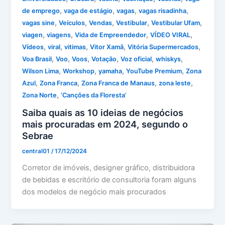
,
,
,
,
de emprego
vaga de estágio
vagas
vagas risadinha
,
,
,
,
,
vagas sine
Veículos
Vendas
Vestibular
Vestibular Ufam
,
,
,
,
viagen
viagens
Vida de Empreendedor
VÍDEO VIRAL
,
,
,
,
,
Vídeos
viral
vitimas
Vitor Xamã
Vitória Supermercados
,
,
,
,
,
,
Voa Brasil
Voo
Voos
Votação
Voz oficial
whiskys
,
,
,
,
Wilson Lima
Workshop
yamaha
YouTube Premium
Zona
,
,
,
,
Azul
Zona Franca
Zona Franca de Manaus
zona leste
,
Zona Norte
‘Canções da Floresta’
Saiba quais as 10 ideias de negócios
mais procuradas em 2024, segundo o
Sebrae
central01
/
17/12/2024
Corretor de imóveis, designer gráfico, distribuidora
de bebidas e escritório de consultoria foram alguns
dos modelos de negócio mais procurados