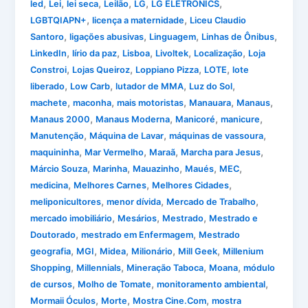
,
,
,
,
,
,
led
Lei
lei seca
Leilão
LG
LG ELETRONICS
,
,
LGBTQIAPN+
licença a maternidade
Liceu Claudio
,
,
,
,
Santoro
ligações abusivas
Linguagem
Linhas de Ônibus
,
,
,
,
,
LinkedIn
lírio da paz
Lisboa
Livoltek
Localização
Loja
,
,
,
,
Constroi
Lojas Queiroz
Loppiano Pizza
LOTE
lote
,
,
,
,
liberado
Low Carb
lutador de MMA
Luz do Sol
,
,
,
,
,
machete
maconha
mais motoristas
Manauara
Manaus
,
,
,
,
Manaus 2000
Manaus Moderna
Manicoré
manicure
,
,
,
Manutenção
Máquina de Lavar
máquinas de vassoura
,
,
,
,
maquininha
Mar Vermelho
Maraã
Marcha para Jesus
,
,
,
,
,
Márcio Souza
Marinha
Mauazinho
Maués
MEC
,
,
,
medicina
Melhores Carnes
Melhores Cidades
,
,
,
meliponicultores
menor dívida
Mercado de Trabalho
,
,
,
mercado imobiliário
Mesários
Mestrado
Mestrado e
,
,
Doutorado
mestrado em Enfermagem
Mestrado
,
,
,
,
,
geografia
MGI
Midea
Milionário
Mill Geek
Millenium
,
,
,
,
Shopping
Millennials
Mineração Taboca
Moana
módulo
,
,
,
de cursos
Molho de Tomate
monitoramento ambiental
,
,
,
Mormaii Óculos
Morte
Mostra Cine.Com
mostra