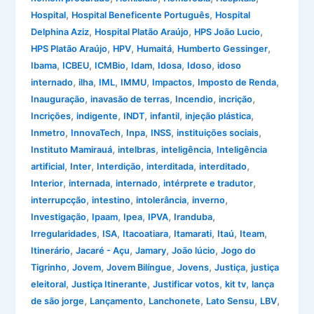
,
,
Hospital
Hospital Beneficente Português
Hospital
,
,
,
Delphina Aziz
Hospital Platão Araújo
HPS João Lucio
,
,
,
,
HPS Platão Araújo
HPV
Humaitá
Humberto Gessinger
,
,
,
,
,
,
Ibama
ICBEU
ICMBio
Idam
Idosa
Idoso
idoso
,
,
,
,
,
,
internado
ilha
IML
IMMU
Impactos
Imposto de Renda
,
,
,
,
Inauguração
inavasão de terras
Incendio
incrição
,
,
,
,
,
Incrições
indigente
INDT
infantil
injeção plástica
,
,
,
,
,
Inmetro
InnovaTech
Inpa
INSS
instituições sociais
,
,
,
Instituto Mamirauá
intelbras
inteligência
Inteligência
,
,
,
,
,
artificial
Inter
Interdição
interditada
interditado
,
,
,
,
Interior
internada
internado
intérprete e tradutor
,
,
,
,
interrupcção
intestino
intolerância
inverno
,
,
,
,
,
Investigação
Ipaam
Ipea
IPVA
Iranduba
,
,
,
,
,
,
Irregularidades
ISA
Itacoatiara
Itamarati
Itaú
Iteam
,
,
,
,
Itinerário
Jacaré - Açu
Jamary
João lúcio
Jogo do
,
,
,
,
,
Tigrinho
Jovem
Jovem Bilíngue
Jovens
Justiça
justiça
,
,
,
,
eleitoral
Justiça Itinerante
Justificar votos
kit tv
lança
,
,
,
,
,
de são jorge
Lançamento
Lanchonete
Lato Sensu
LBV