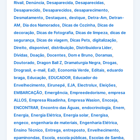
,
,
,
,
Rivail
Denúncia
Desaparecida
Desaparecidas
,
,
,
Desaparecido
Desaparecidos
desaparecimento
,
,
,
,
Desmatamento
Destaques
destque
Detra-Am
Detran-
,
,
,
AM
Dia dos Namorados
Dicas de Cozinha
Dicas de
,
,
,
decoração
Dicas de Fotografia
Dicas de limpeza
dicas de
,
,
,
,
segurança
Dicas de viagem
Dicas Pets
digitalização
,
,
,
,
Direito
disponível
distribuição
Distribuidora Líder
,
,
,
,
,
Dívidas
Doação
Docentes
Dom e Bruno
Doramas
,
,
,
,
Doutorado
Dragon Ball Z
Dramaturgia Negra
Drogas
,
,
,
,
,
Drograsil
e-mail
EaD
Economia Verde
Editais
eduardo
,
,
,
braga
Educação
EDUCADOR
Educador do
,
,
,
,
,
Envelhecimento
Eirunepé
EJA
Electrolux
Eleições
,
,
,
EMBARCAÇÃO
Emergência
Empreededorismo
empresa
,
,
,
,
ALLOS
Empresa Risadinha
Empresa Wasion
Encceja
,
,
,
,
ENCONTRAR
Encontro das Águas
endocrinologia
Enem
,
,
,
,
Energia
Energia Elétrica
Energia solar
Energisa
,
,
,
engeco
engenharia de materiais
Engenharia Elétrica
,
,
,
,
Ensino Técnico
Entrega
entreposto
Envelhecimento
,
,
,
,
epaminondas
Escola
escola públicas
Escolas de Samba