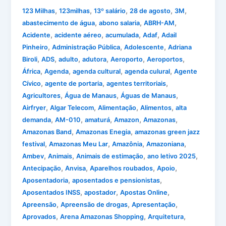
,
,
,
,
,
123 Milhas
123milhas
13º salário
28 de agosto
3M
,
,
,
abastecimento de água
abono salaria
ABRH-AM
,
,
,
,
Acidente
acidente aéreo
acumulada
Adaf
Adail
,
,
,
Pinheiro
Administração Pública
Adolescente
Adriana
,
,
,
,
,
,
Biroli
ADS
adulto
adutora
Aeroporto
Aeroportos
,
,
,
,
África
Agenda
agenda cultural
agenda culural
Agente
,
,
,
Cívico
agente de portaria
agentes territoriais
,
,
,
Agricultores
Água de Manaus
Águas de Manaus
,
,
,
,
Airfryer
Algar Telecom
Alimentação
Alimentos
alta
,
,
,
,
,
demanda
AM-010
amaturá
Amazon
Amazonas
,
,
Amazonas Band
Amazonas Enegia
amazonas green jazz
,
,
,
,
festival
Amazonas Meu Lar
Amazônia
Amazoniana
,
,
,
,
Ambev
Animais
Animais de estimação
ano letivo 2025
,
,
,
,
Antecipação
Anvisa
Aparelhos roubados
Apoio
,
,
Aposentadoria
aposentados e pensionistas
,
,
,
Aposentados INSS
apostador
Apostas Online
,
,
,
Apreensão
Apreensão de drogas
Apresentação
,
,
,
Aprovados
Arena Amazonas Shopping
Arquitetura