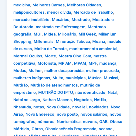
,
,
,
medicina
Melhores Carnes
Melhores Cidades
,
,
,
meliponicultores
menor dívida
Mercado de Trabalho
,
,
,
mercado imobiliário
Mesários
Mestrado
Mestrado e
,
,
Doutorado
mestrado em Enfermagem
Mestrado
,
,
,
,
,
geografia
MGI
Midea
Milionário
Mill Geek
Millenium
,
,
,
,
Shopping
Millennials
Mineração Taboca
Moana
módulo
,
,
,
de cursos
Molho de Tomate
monitoramento ambiental
,
,
,
Mormaii Óculos
Morte
Mostra Cine.Com
mostra
,
,
,
,
,
,
competitiva
Motorista
MP AM
MPAM
MPF
mudança
,
,
,
,
Mudas
Mulher
mulher desaparecida
mulher procurada
,
,
,
,
,
mulheres indígenas
Multa
municípios
Música
Musical
,
,
Mutirão
Mutirão de atendimentos
mutirão de
,
,
,
,
empréstimo
MUTIRÃO DO IPTU
não identificado
Natal
,
,
,
,
Natal no Largo
Nathan Macena
Negócios
Netflix
,
,
,
,
,
Nhamuda
notas
Nova Cidade
nova lei
novidades
Novo
,
,
,
,
Airão
Novo Endereço
novo posto
novos salários
novos
,
,
,
,
,
tomógrafos
números
Numismática
nuvens
OAB
Obeso
,
,
,
,
Mórbido
Obras
Obsolescência Programada
oceano