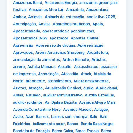
,
,
Amazonas Band
Amazonas Enegia
amazonas green jazz
,
,
,
,
festival
Amazonas Meu Lar
Amazônia
Amazoniana
,
,
,
,
Ambev
Animais
Animais de estimação
ano letivo 2025
,
,
,
,
Antecipação
Anvisa
Aparelhos roubados
Apoio
,
,
Aposentadoria
aposentados e pensionistas
,
,
,
Aposentados INSS
apostador
Apostas Online
,
,
,
Apreensão
Apreensão de drogas
Apresentação
,
,
,
Aprovados
Arena Amazonas Shopping
Arquitetura
,
,
,
arrecadação de alimentos
Arthur Bisneto
Artistas
,
,
,
,
arvore
Asfalta Manaus
Assalto
Assassinatos
assessor
,
,
,
,
de imprensa
Associação
Atacadão
Atack
Atalaia do
,
,
,
,
Norte
atendente
atendimento
Atleta amazonense
,
,
,
,
,
Atletas
Atração
Atualização Sindical
áudio
Audiovisual
,
,
,
,
Aulas
autuado
auxiliar administrativo
Auxilio Estadual
,
,
,
auxílio-acidente
Av. Djalma Batista
Avenida Álvaro Maia
,
,
,
Avenida Constantino Nery
Avenida Maceió
Aviação
,
,
,
,
,
Avião
Azar
Bairros
bairros sem energia
Balé
Balé
,
,
,
,
Folclórico
balizamento solar
Banco
Banda Raça Negra
,
,
,
Bandeira de Energia
Barco Caixa
Barco Escola
Barco