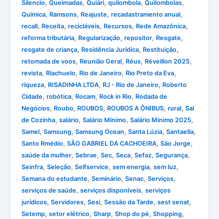
,
,
,
,
,
Silencio
Queimadas
Quiári
quilombola
Quilombolas
,
,
,
,
Química
Ramsons
Reajuste
recadastramento anual
,
,
,
,
,
recall
Receita
recicláveis
Recursos
Rede Amazônica
,
,
,
,
reforma tributária
Regularização
repositor
Resgate
,
,
,
resgate de criança
Residência Jurídica
Restituição
,
,
,
,
retomada de voos
Reunião Geral
Réus
Réveillon 2025
,
,
,
,
revista
Riachuelo
Rio de Janeiro
Rio Preto da Eva
,
,
,
riqueza
RISADINHA LTDA
RJ - Rio de Janeiro
Roberto
,
,
,
,
Cidade
robótica
Rocam
Rock in Rio
Rodada de
,
,
,
,
,
Negócios
Roubo
ROUBOS
ROUBOS A ÔNIBUS
rural
Sal
,
,
,
,
de Cozinha
salário
Salário Mínimo
Salário Mínimo 2025
,
,
,
,
,
Samel
Samsung
Samsung Ocean
Santa Lúzia
Santaella
,
,
,
Santo Rmédio
SÃO GABRIEL DA CACHOEIRA
São Jorge
,
,
,
,
,
,
saúde da mulher
Sebrae
Sec
Seca
Sefaz
Segurança
,
,
,
,
,
Seinfra
Seleção
Selfservice
sem energia
sem luz
,
,
,
,
Semana do estudante
Seminário
Senac
Serviços
,
,
serviços de saúde
serviços disponíveis
serviços
,
,
,
,
,
jurídicos
Servidores
Sesi
Sessão da Tarde
sest senat
,
,
,
,
,
Setemp
setor elétrico
Sharp
Shop do pé
Shopping