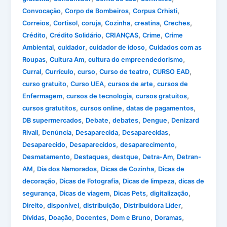
,
,
,
Convocação
Corpo de Bombeiros
Corpus Crhisti
,
,
,
,
,
,
Correios
Cortisol
coruja
Cozinha
creatina
Creches
,
,
,
,
Crédito
Crédito Solidário
CRIANÇAS
Crime
Crime
,
,
,
Ambiental
cuidador
cuidador de idoso
Cuidados com as
,
,
,
Roupas
Cultura Am
cultura do empreendedorismo
,
,
,
,
,
Curral
Currículo
curso
Curso de teatro
CURSO EAD
,
,
,
curso gratuito
Curso UEA
cursos de arte
cursos de
,
,
,
Enfermagem
cursos de tecnologia
cursos gratuitos
,
,
,
cursos gratutitos
cursos online
datas de pagamentos
,
,
,
,
DB supermercados
Debate
debates
Dengue
Denizard
,
,
,
,
Rivail
Denúncia
Desaparecida
Desaparecidas
,
,
,
Desaparecido
Desaparecidos
desaparecimento
,
,
,
,
Desmatamento
Destaques
destque
Detra-Am
Detran-
,
,
,
AM
Dia dos Namorados
Dicas de Cozinha
Dicas de
,
,
,
decoração
Dicas de Fotografia
Dicas de limpeza
dicas de
,
,
,
,
segurança
Dicas de viagem
Dicas Pets
digitalização
,
,
,
,
Direito
disponível
distribuição
Distribuidora Líder
,
,
,
,
,
Dívidas
Doação
Docentes
Dom e Bruno
Doramas