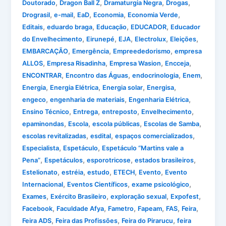
,
,
,
,
Doutorado
Dragon Ball Z
Dramaturgia Negra
Drogas
,
,
,
,
,
Drograsil
e-mail
EaD
Economia
Economia Verde
,
,
,
,
Editais
eduardo braga
Educação
EDUCADOR
Educador
,
,
,
,
,
do Envelhecimento
Eirunepé
EJA
Electrolux
Eleições
,
,
,
EMBARCAÇÃO
Emergência
Empreededorismo
empresa
,
,
,
,
ALLOS
Empresa Risadinha
Empresa Wasion
Encceja
,
,
,
,
ENCONTRAR
Encontro das Águas
endocrinologia
Enem
,
,
,
,
Energia
Energia Elétrica
Energia solar
Energisa
,
,
,
engeco
engenharia de materiais
Engenharia Elétrica
,
,
,
,
Ensino Técnico
Entrega
entreposto
Envelhecimento
,
,
,
,
epaminondas
Escola
escola públicas
Escolas de Samba
,
,
,
escolas revitalizadas
esdital
espaços comercializados
,
,
Especialista
Espetáculo
Espetáculo “Martins vale a
,
,
,
,
Pena”
Espetáculos
esporotricose
estados brasileiros
,
,
,
,
,
Estelionato
estréia
estudo
ETECH
Evento
Evento
,
,
,
Internacional
Eventos Científicos
exame psicológico
,
,
,
,
Exames
Exército Brasileiro
exploração sexual
Expofest
,
,
,
,
,
,
Facebook
Faculdade Afya
Fametro
Fapeam
FAS
Feira
,
,
,
Feira ADS
Feira das Profissões
Feira do Pirarucu
feira