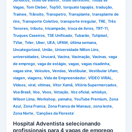
,
,
,
Jurídicos
título de eleitor
título definitivo
Todas as
,
,
,
,
,
Vagas
Tom Cleber
Top50
torquato tapajós
tradução
,
,
,
,
Trainee
Trânsito
Transpetro
Transplante
transplante de
,
,
,
,
rins
Transporte Coletivo
transporte irregular
TRE
Três
,
,
,
,
,
Tenores
tributo
tricampeão
troca de livros
TRT-11
,
,
,
,
Truques Caseiros
TSE Unificado
Tubarão
Tutiplast
,
,
,
,
,
,
TVlar
Tvler
Uber
UEA
UFAM
última semana
,
,
,
Uncategorized
União
Universidade Nilton Lins
,
,
,
,
,
universidades
Urucará
Vacina
Vacinação
Vacinas
vaga
,
,
,
,
de emprego
vaga de estágio
vagas
vagas risadinha
,
,
,
,
,
vagas sine
Veículos
Vendas
Vestibular
Vestibular Ufam
,
,
,
,
viagen
viagens
Vida de Empreendedor
VÍDEO VIRAL
,
,
,
,
,
Vídeos
viral
vitimas
Vitor Xamã
Vitória Supermercados
,
,
,
,
,
,
Voa Brasil
Voo
Voos
Votação
Voz oficial
whiskys
,
,
,
,
Wilson Lima
Workshop
yamaha
YouTube Premium
Zona
,
,
,
,
Azul
Zona Franca
Zona Franca de Manaus
zona leste
,
Zona Norte
‘Canções da Floresta’
Hospital Adventista selecionando
profissionais para 4 vagas de emprego