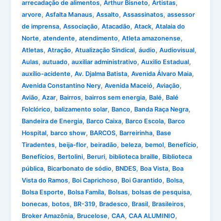
,
,
,
arrecadação de alimentos
Arthur Bisneto
Artistas
,
,
,
,
arvore
Asfalta Manaus
Assalto
Assassinatos
assessor
,
,
,
,
de imprensa
Associação
Atacadão
Atack
Atalaia do
,
,
,
,
Norte
atendente
atendimento
Atleta amazonense
,
,
,
,
,
Atletas
Atração
Atualização Sindical
áudio
Audiovisual
,
,
,
,
Aulas
autuado
auxiliar administrativo
Auxilio Estadual
,
,
,
auxílio-acidente
Av. Djalma Batista
Avenida Álvaro Maia
,
,
,
Avenida Constantino Nery
Avenida Maceió
Aviação
,
,
,
,
,
Avião
Azar
Bairros
bairros sem energia
Balé
Balé
,
,
,
,
Folclórico
balizamento solar
Banco
Banda Raça Negra
,
,
,
Bandeira de Energia
Barco Caixa
Barco Escola
Barco
,
,
,
,
Hospital
barco show
BARCOS
Barreirinha
Base
,
,
,
,
,
,
Tiradentes
beija-flor
beiradão
beleza
bemol
Benefício
,
,
,
,
Benefícios
Bertolini
Beruri
biblioteca braille
Biblioteca
,
,
,
,
pública
Bicarbonato de sódio
BNDES
Boa Vista
Boa
,
,
,
,
Vista do Ramos
Boi Caprichoso
Boi Garantido
Bolsa
,
,
,
,
Bolsa Esporte
Bolsa Famíla
Bolsas
bolsas de pesquisa
,
,
,
,
,
,
bonecas
botos
BR-319
Bradesco
Brasil
Brasileiros
,
,
,
,
Broker Amazônia
Brucelose
CAA
CAA ALUMINIO