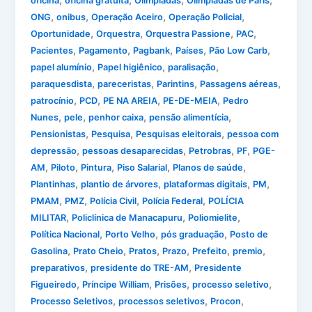
,
,
,
,
oficina
oficina gratuita
Olimpiadas
Olimpíadas de Paris
,
,
,
,
ONG
onibus
Operação Aceiro
Operação Policial
,
,
,
,
Oportunidade
Orquestra
Orquestra Passione
PAC
,
,
,
,
,
Pacientes
Pagamento
Pagbank
Países
Pão Low Carb
,
,
,
papel alumínio
Papel higiênico
paralisação
,
,
,
,
paraquesdista
pareceristas
Parintins
Passagens aéreas
,
,
,
,
patrocínio
PCD
PE NA AREIA
PE-DE-MEIA
Pedro
,
,
,
,
Nunes
pele
penhor caixa
pensão alimentícia
,
,
,
Pensionistas
Pesquisa
Pesquisas eleitorais
pessoa com
,
,
,
,
depressão
pessoas desaparecidas
Petrobras
PF
PGE-
,
,
,
,
,
AM
Piloto
Pintura
Piso Salarial
Planos de saúde
,
,
,
,
Plantinhas
plantio de árvores
plataformas digitais
PM
,
,
,
,
PMAM
PMZ
Polícia Civil
Polícia Federal
POLÍCIA
,
,
,
MILITAR
Policlínica de Manacapuru
Poliomielite
,
,
,
Política Nacional
Porto Velho
pós graduação
Posto de
,
,
,
,
,
,
Gasolina
Prato Cheio
Pratos
Prazo
Prefeito
premio
,
,
preparativos
presidente do TRE-AM
Presidente
,
,
,
,
Figueiredo
Príncipe William
Prisões
processo seletivo
,
,
,
Processo Seletivos
processos seletivos
Procon