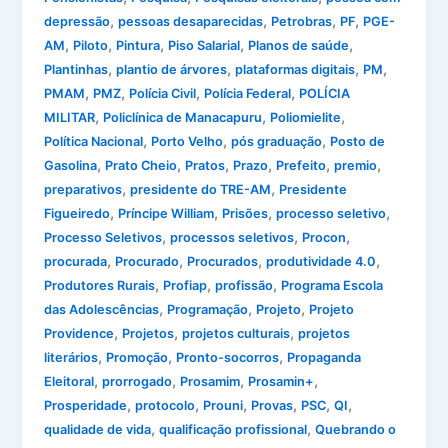
,
,
,
,
depressão
pessoas desaparecidas
Petrobras
PF
PGE-
,
,
,
,
,
AM
Piloto
Pintura
Piso Salarial
Planos de saúde
,
,
,
,
Plantinhas
plantio de árvores
plataformas digitais
PM
,
,
,
,
PMAM
PMZ
Polícia Civil
Polícia Federal
POLÍCIA
,
,
,
MILITAR
Policlínica de Manacapuru
Poliomielite
,
,
,
Política Nacional
Porto Velho
pós graduação
Posto de
,
,
,
,
,
,
Gasolina
Prato Cheio
Pratos
Prazo
Prefeito
premio
,
,
preparativos
presidente do TRE-AM
Presidente
,
,
,
,
Figueiredo
Príncipe William
Prisões
processo seletivo
,
,
,
Processo Seletivos
processos seletivos
Procon
,
,
,
,
procurada
Procurado
Procurados
produtividade 4.0
,
,
,
Produtores Rurais
Profiap
profissão
Programa Escola
,
,
,
das Adolescências
Programação
Projeto
Projeto
,
,
,
Providence
Projetos
projetos culturais
projetos
,
,
,
literários
Promoção
Pronto-socorros
Propaganda
,
,
,
,
Eleitoral
prorrogado
Prosamim
Prosamin+
,
,
,
,
,
,
Prosperidade
protocolo
Prouni
Provas
PSC
QI
,
,
qualidade de vida
qualificação profissional
Quebrando o