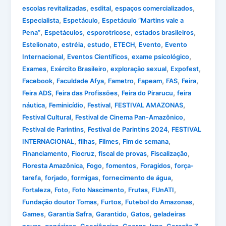
,
,
,
escolas revitalizadas
esdital
espaços comercializados
,
,
Especialista
Espetáculo
Espetáculo “Martins vale a
,
,
,
,
Pena”
Espetáculos
esporotricose
estados brasileiros
,
,
,
,
,
Estelionato
estréia
estudo
ETECH
Evento
Evento
,
,
,
Internacional
Eventos Científicos
exame psicológico
,
,
,
,
Exames
Exército Brasileiro
exploração sexual
Expofest
,
,
,
,
,
,
Facebook
Faculdade Afya
Fametro
Fapeam
FAS
Feira
,
,
,
Feira ADS
Feira das Profissões
Feira do Pirarucu
feira
,
,
,
,
náutica
Feminicídio
Festival
FESTIVAL AMAZONAS
,
,
Festival Cultural
Festival de Cinema Pan-Amazônico
,
,
Festival de Parintins
Festival de Parintins 2024
FESTIVAL
,
,
,
,
INTERNACIONAL
filhas
Filmes
Fim de semana
,
,
,
,
Financiamento
Fiocruz
fiscal de provas
Fiscalização
,
,
,
,
Floresta Amazônica
Fogo
fomentos
Foragidos
força-
,
,
,
,
tarefa
forjado
formigas
fornecimento de água
,
,
,
,
,
Fortaleza
Foto
Foto Nascimento
Frutas
FUnATI
,
,
,
Fundação doutor Tomas
Furtos
Futebol do Amazonas
,
,
,
,
Games
Garantia Safra
Garantido
Gatos
geladeiras