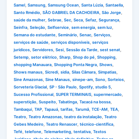
,
,
,
,
,
Samel
Samsung
Samsung Ocean
Santa Lúzia
Santaella
,
,
,
Santo Rmédio
SÃO GABRIEL DA CACHOEIRA
São Jorge
,
,
,
,
,
,
saúde da mulher
Sebrae
Sec
Seca
Sefaz
Segurança
,
,
,
,
,
Seinfra
Seleção
Selfservice
sem energia
sem luz
,
,
,
,
Semana do estudante
Seminário
Senac
Serviços
,
,
serviços de saúde
serviços disponíveis
serviços
,
,
,
,
,
jurídicos
Servidores
Sesi
Sessão da Tarde
sest senat
,
,
,
,
,
Setemp
setor elétrico
Sharp
Shop do pé
Shopping
,
,
,
shopping Manauara
Shopping Ponta Negra
Shows
,
,
,
,
,
Shows manaus
Sicredi
sidia
Silas Câmara
Simpatias
,
,
,
,
,
Sine Amazonas
Sine Manaus
sinepe-am
Sono
Sorteios
,
,
,
,
Sorveteria Glacial
SP - São Paulo
Spotify
studio 5
,
,
,
Sucesso Profissional
SUPER TERMINAIS
supermercado
,
,
,
,
superstição
Suspeito
Tabatinga
Tacacá na bossa
,
,
,
,
,
,
,
Tambaqui
TAP
Tapauá
tarifas
Tarumã
TCE-AM
TEA
,
,
,
Teatro
Teatro Amazonas
teatro da instalação
Teatro
,
,
,
Gebes Medeiro
Teatro Renascer
técnico-científica
,
,
,
,
Tefé
telefone
Telemarketing
tentativa
Textos