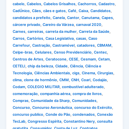
,
,
,
,
,
cabelo
Cabelos
Cabelos Grisalhos
Cachorros
Cadastro
,
,
,
,
,
,
CadÚnico
Cães
cães e gatos
Café
Caixa
Candidatos
,
,
,
,
,
candidatos a prefeito
Canela
Cantor
Canutama
Capes
,
,
,
cárcere privado
Careiro da Várzea
carnaval 2020
,
,
,
,
Carnes
carreiras
carreta da mulher
Carreta da Saúde
,
,
,
,
Carros
Cartórios
Casa Legislativa
casas
Caso
,
,
,
,
,
Carrefour
Castração
Castramóvel
catadores
CBMAM
,
,
,
,
Celpe-bras
Celulares
Censo Previdenciário
Centec
,
,
,
,
,
Centros de Artes
Ceratocone
CESE
Cesmam
Cetam
,
,
,
,
CETELI
chip da beleza
Cidade
Ciência
Ciência e
,
,
,
,
,
Tecnologia
Ciências Ambientais
cigs
Cinema
Cirurgias
,
,
,
,
,
,
clima
clone de hormônio
CMM
CNH
Coari
Codajás
,
,
,
Codam
COLEGIO MILITAR
combustível adulterado
,
,
,
comemoração
companhia aérea
compra de livros
,
,
,
Compras
Comunidade da Sharp
Comunidades
,
,
,
Concurso
Concurso Aeronáutica
concurso do Exército
,
,
,
concurso publico
Conde do Pão
condenados
Conexão
,
,
,
TecLab
Congresso Espírita
Constantino Nery
consulta
,
,
,
,
gratutita
Consumidor
Conta de Luz
Contratos