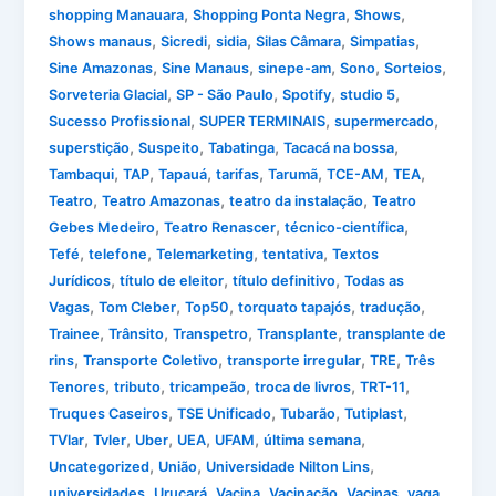
,
,
,
shopping Manauara
Shopping Ponta Negra
Shows
,
,
,
,
,
Shows manaus
Sicredi
sidia
Silas Câmara
Simpatias
,
,
,
,
,
Sine Amazonas
Sine Manaus
sinepe-am
Sono
Sorteios
,
,
,
,
Sorveteria Glacial
SP - São Paulo
Spotify
studio 5
,
,
,
Sucesso Profissional
SUPER TERMINAIS
supermercado
,
,
,
,
superstição
Suspeito
Tabatinga
Tacacá na bossa
,
,
,
,
,
,
,
Tambaqui
TAP
Tapauá
tarifas
Tarumã
TCE-AM
TEA
,
,
,
Teatro
Teatro Amazonas
teatro da instalação
Teatro
,
,
,
Gebes Medeiro
Teatro Renascer
técnico-científica
,
,
,
,
Tefé
telefone
Telemarketing
tentativa
Textos
,
,
,
Jurídicos
título de eleitor
título definitivo
Todas as
,
,
,
,
,
Vagas
Tom Cleber
Top50
torquato tapajós
tradução
,
,
,
,
Trainee
Trânsito
Transpetro
Transplante
transplante de
,
,
,
,
rins
Transporte Coletivo
transporte irregular
TRE
Três
,
,
,
,
,
Tenores
tributo
tricampeão
troca de livros
TRT-11
,
,
,
,
Truques Caseiros
TSE Unificado
Tubarão
Tutiplast
,
,
,
,
,
,
TVlar
Tvler
Uber
UEA
UFAM
última semana
,
,
,
Uncategorized
União
Universidade Nilton Lins
,
,
,
,
,
universidades
Urucará
Vacina
Vacinação
Vacinas
vaga