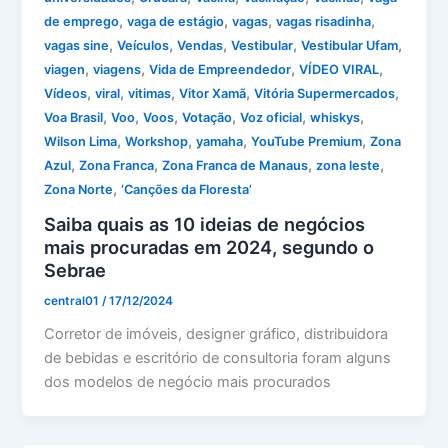
,
,
,
,
de emprego
vaga de estágio
vagas
vagas risadinha
,
,
,
,
,
vagas sine
Veículos
Vendas
Vestibular
Vestibular Ufam
,
,
,
,
viagen
viagens
Vida de Empreendedor
VÍDEO VIRAL
,
,
,
,
,
Vídeos
viral
vitimas
Vitor Xamã
Vitória Supermercados
,
,
,
,
,
,
Voa Brasil
Voo
Voos
Votação
Voz oficial
whiskys
,
,
,
,
Wilson Lima
Workshop
yamaha
YouTube Premium
Zona
,
,
,
,
Azul
Zona Franca
Zona Franca de Manaus
zona leste
,
Zona Norte
‘Canções da Floresta’
Saiba quais as 10 ideias de negócios
mais procuradas em 2024, segundo o
Sebrae
central01
/
17/12/2024
Corretor de imóveis, designer gráfico, distribuidora
de bebidas e escritório de consultoria foram alguns
dos modelos de negócio mais procurados