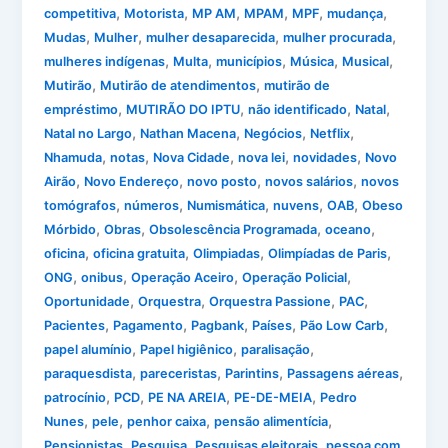
,
,
,
,
,
,
competitiva
Motorista
MP AM
MPAM
MPF
mudança
,
,
,
,
Mudas
Mulher
mulher desaparecida
mulher procurada
,
,
,
,
,
mulheres indígenas
Multa
municípios
Música
Musical
,
,
Mutirão
Mutirão de atendimentos
mutirão de
,
,
,
,
empréstimo
MUTIRÃO DO IPTU
não identificado
Natal
,
,
,
,
Natal no Largo
Nathan Macena
Negócios
Netflix
,
,
,
,
,
Nhamuda
notas
Nova Cidade
nova lei
novidades
Novo
,
,
,
,
Airão
Novo Endereço
novo posto
novos salários
novos
,
,
,
,
,
tomógrafos
números
Numismática
nuvens
OAB
Obeso
,
,
,
,
Mórbido
Obras
Obsolescência Programada
oceano
,
,
,
,
oficina
oficina gratuita
Olimpiadas
Olimpíadas de Paris
,
,
,
,
ONG
onibus
Operação Aceiro
Operação Policial
,
,
,
,
Oportunidade
Orquestra
Orquestra Passione
PAC
,
,
,
,
,
Pacientes
Pagamento
Pagbank
Países
Pão Low Carb
,
,
,
papel alumínio
Papel higiênico
paralisação
,
,
,
,
paraquesdista
pareceristas
Parintins
Passagens aéreas
,
,
,
,
patrocínio
PCD
PE NA AREIA
PE-DE-MEIA
Pedro
,
,
,
,
Nunes
pele
penhor caixa
pensão alimentícia
,
,
,
Pensionistas
Pesquisa
Pesquisas eleitorais
pessoa com