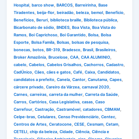
,
,
,
,
Hospital
barco show
BARCOS
Barreirinha
Base
,
,
,
,
,
,
Tiradentes
beija-flor
beiradão
beleza
bemol
Benefício
,
,
,
,
Benefícios
Beruri
biblioteca braille
Biblioteca pública
,
,
,
Bicarbonato de sódio
BNDES
Boa Vista
Boa Vista do
,
,
,
,
Ramos
Boi Caprichoso
Boi Garantido
Bolsa
Bolsa
,
,
,
,
Esporte
Bolsa Famíla
Bolsas
bolsas de pesquisa
,
,
,
,
,
,
bonecas
botos
BR-319
Bradesco
Brasil
Brasileiros
,
,
,
,
Broker Amazônia
Brucelose
CAA
CAA ALUMINIO
,
,
,
,
,
cabelo
Cabelos
Cabelos Grisalhos
Cachorros
Cadastro
,
,
,
,
,
,
CadÚnico
Cães
cães e gatos
Café
Caixa
Candidatos
,
,
,
,
,
candidatos a prefeito
Canela
Cantor
Canutama
Capes
,
,
,
cárcere privado
Careiro da Várzea
carnaval 2020
,
,
,
,
Carnes
carreiras
carreta da mulher
Carreta da Saúde
,
,
,
,
Carros
Cartórios
Casa Legislativa
casas
Caso
,
,
,
,
,
Carrefour
Castração
Castramóvel
catadores
CBMAM
,
,
,
,
Celpe-bras
Celulares
Censo Previdenciário
Centec
,
,
,
,
,
Centros de Artes
Ceratocone
CESE
Cesmam
Cetam
,
,
,
,
CETELI
chip da beleza
Cidade
Ciência
Ciência e