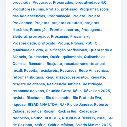
,
,
,
,
procurada
Procurado
Procurados
produtividade 4.0
,
,
,
Produtores Rurais
Profiap
profissão
Programa Escola
,
,
,
das Adolescências
Programação
Projeto
Projeto
,
,
,
Providence
Projetos
projetos culturais
projetos
,
,
,
literários
Promoção
Pronto-socorros
Propaganda
,
,
,
,
Eleitoral
prorrogado
Prosamim
Prosamin+
,
,
,
,
,
,
Prosperidade
protocolo
Prouni
Provas
PSC
QI
,
,
qualidade de vida
qualificação profissional
Quebrando o
,
,
,
,
,
Silencio
Queimadas
Quiári
quilombola
Quilombolas
,
,
,
,
Química
Ramsons
Reajuste
recadastramento anual
,
,
,
,
,
recall
Receita
recicláveis
Recursos
Rede Amazônica
,
,
,
,
reforma tributária
Regularização
repositor
Resgate
,
,
,
resgate de criança
Residência Jurídica
Restituição
,
,
,
,
retomada de voos
Reunião Geral
Réus
Réveillon 2025
,
,
,
,
revista
Riachuelo
Rio de Janeiro
Rio Preto da Eva
,
,
,
riqueza
RISADINHA LTDA
RJ - Rio de Janeiro
Roberto
,
,
,
,
Cidade
robótica
Rocam
Rock in Rio
Rodada de
,
,
,
,
,
Negócios
Roubo
ROUBOS
ROUBOS A ÔNIBUS
rural
Sal
,
,
,
,
de Cozinha
salário
Salário Mínimo
Salário Mínimo 2025