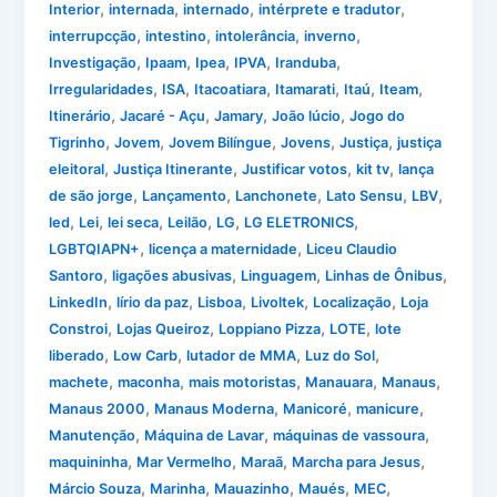
,
,
,
,
Interior
internada
internado
intérprete e tradutor
,
,
,
,
interrupcção
intestino
intolerância
inverno
,
,
,
,
,
Investigação
Ipaam
Ipea
IPVA
Iranduba
,
,
,
,
,
,
Irregularidades
ISA
Itacoatiara
Itamarati
Itaú
Iteam
,
,
,
,
Itinerário
Jacaré - Açu
Jamary
João lúcio
Jogo do
,
,
,
,
,
Tigrinho
Jovem
Jovem Bilíngue
Jovens
Justiça
justiça
,
,
,
,
eleitoral
Justiça Itinerante
Justificar votos
kit tv
lança
,
,
,
,
,
de são jorge
Lançamento
Lanchonete
Lato Sensu
LBV
,
,
,
,
,
,
led
Lei
lei seca
Leilão
LG
LG ELETRONICS
,
,
LGBTQIAPN+
licença a maternidade
Liceu Claudio
,
,
,
,
Santoro
ligações abusivas
Linguagem
Linhas de Ônibus
,
,
,
,
,
LinkedIn
lírio da paz
Lisboa
Livoltek
Localização
Loja
,
,
,
,
Constroi
Lojas Queiroz
Loppiano Pizza
LOTE
lote
,
,
,
,
liberado
Low Carb
lutador de MMA
Luz do Sol
,
,
,
,
,
machete
maconha
mais motoristas
Manauara
Manaus
,
,
,
,
Manaus 2000
Manaus Moderna
Manicoré
manicure
,
,
,
Manutenção
Máquina de Lavar
máquinas de vassoura
,
,
,
,
maquininha
Mar Vermelho
Maraã
Marcha para Jesus
,
,
,
,
,
Márcio Souza
Marinha
Mauazinho
Maués
MEC