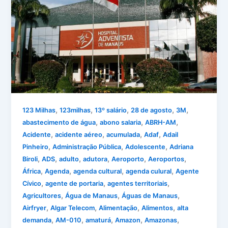
,
,
,
,
,
123 Milhas
123milhas
13º salário
28 de agosto
3M
,
,
,
abastecimento de água
abono salaria
ABRH-AM
,
,
,
,
Acidente
acidente aéreo
acumulada
Adaf
Adail
,
,
,
Pinheiro
Administração Pública
Adolescente
Adriana
,
,
,
,
,
,
Biroli
ADS
adulto
adutora
Aeroporto
Aeroportos
,
,
,
,
África
Agenda
agenda cultural
agenda culural
Agente
,
,
,
Cívico
agente de portaria
agentes territoriais
,
,
,
Agricultores
Água de Manaus
Águas de Manaus
,
,
,
,
Airfryer
Algar Telecom
Alimentação
Alimentos
alta
,
,
,
,
,
demanda
AM-010
amaturá
Amazon
Amazonas