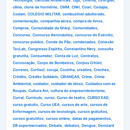
,
,
,
,
,
Tecnologia
Ciências Ambientais
cigs
Cinema
Cirurgias
,
,
,
,
,
,
clima
clone de hormônio
CMM
CNH
Coari
Codajás
,
,
,
Codam
COLEGIO MILITAR
combustível adulterado
,
,
,
comemoração
companhia aérea
compra de livros
,
,
,
Compras
Comunidade da Sharp
Comunidades
,
,
,
Concurso
Concurso Aeronáutica
concurso do Exército
,
,
,
concurso publico
Conde do Pão
condenados
Conexão
,
,
,
TecLab
Congresso Espírita
Constantino Nery
consulta
,
,
,
,
gratutita
Consumidor
Conta de Luz
Contratos
,
,
,
Convocação
Corpo de Bombeiros
Corpus Crhisti
,
,
,
,
,
,
Correios
Cortisol
coruja
Cozinha
creatina
Creches
,
,
,
,
Crédito
Crédito Solidário
CRIANÇAS
Crime
Crime
,
,
,
Ambiental
cuidador
cuidador de idoso
Cuidados com as
,
,
,
Roupas
Cultura Am
cultura do empreendedorismo
,
,
,
,
,
Curral
Currículo
curso
Curso de teatro
CURSO EAD
,
,
,
curso gratuito
Curso UEA
cursos de arte
cursos de
,
,
,
Enfermagem
cursos de tecnologia
cursos gratuitos
,
,
,
cursos gratutitos
cursos online
datas de pagamentos
,
,
,
,
DB supermercados
Debate
debates
Dengue
Denizard