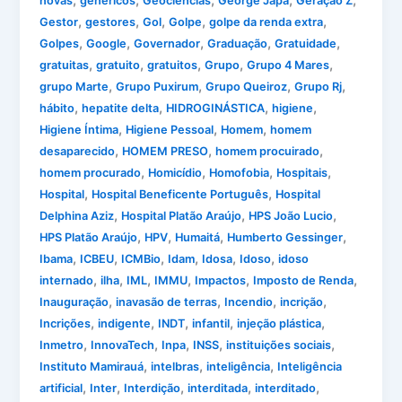
,
,
,
,
,
novas
genéricos
Geociências
George Japa
Geração Z
,
,
,
,
,
Gestor
gestores
Gol
Golpe
golpe da renda extra
,
,
,
,
,
Golpes
Google
Governador
Graduação
Gratuidade
,
,
,
,
,
gratuitas
gratuito
gratuitos
Grupo
Grupo 4 Mares
,
,
,
,
grupo Marte
Grupo Puxirum
Grupo Queiroz
Grupo Rj
,
,
,
,
hábito
hepatite delta
HIDROGINÁSTICA
higiene
,
,
,
Higiene Íntima
Higiene Pessoal
Homem
homem
,
,
,
desaparecido
HOMEM PRESO
homem procuirado
,
,
,
,
homem procurado
Homicídio
Homofobia
Hospitais
,
,
Hospital
Hospital Beneficente Português
Hospital
,
,
,
Delphina Aziz
Hospital Platão Araújo
HPS João Lucio
,
,
,
,
HPS Platão Araújo
HPV
Humaitá
Humberto Gessinger
,
,
,
,
,
,
Ibama
ICBEU
ICMBio
Idam
Idosa
Idoso
idoso
,
,
,
,
,
,
internado
ilha
IML
IMMU
Impactos
Imposto de Renda
,
,
,
,
Inauguração
inavasão de terras
Incendio
incrição
,
,
,
,
,
Incrições
indigente
INDT
infantil
injeção plástica
,
,
,
,
,
Inmetro
InnovaTech
Inpa
INSS
instituições sociais
,
,
,
Instituto Mamirauá
intelbras
inteligência
Inteligência
,
,
,
,
,
artificial
Inter
Interdição
interditada
interditado