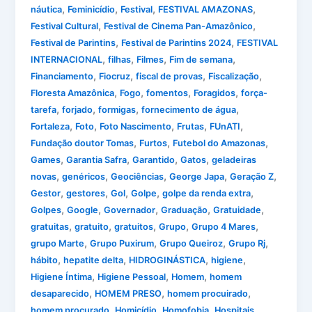
,
,
,
,
náutica
Feminicídio
Festival
FESTIVAL AMAZONAS
,
,
Festival Cultural
Festival de Cinema Pan-Amazônico
,
,
Festival de Parintins
Festival de Parintins 2024
FESTIVAL
,
,
,
,
INTERNACIONAL
filhas
Filmes
Fim de semana
,
,
,
,
Financiamento
Fiocruz
fiscal de provas
Fiscalização
,
,
,
,
Floresta Amazônica
Fogo
fomentos
Foragidos
força-
,
,
,
,
tarefa
forjado
formigas
fornecimento de água
,
,
,
,
,
Fortaleza
Foto
Foto Nascimento
Frutas
FUnATI
,
,
,
Fundação doutor Tomas
Furtos
Futebol do Amazonas
,
,
,
,
Games
Garantia Safra
Garantido
Gatos
geladeiras
,
,
,
,
,
novas
genéricos
Geociências
George Japa
Geração Z
,
,
,
,
,
Gestor
gestores
Gol
Golpe
golpe da renda extra
,
,
,
,
,
Golpes
Google
Governador
Graduação
Gratuidade
,
,
,
,
,
gratuitas
gratuito
gratuitos
Grupo
Grupo 4 Mares
,
,
,
,
grupo Marte
Grupo Puxirum
Grupo Queiroz
Grupo Rj
,
,
,
,
hábito
hepatite delta
HIDROGINÁSTICA
higiene
,
,
,
Higiene Íntima
Higiene Pessoal
Homem
homem
,
,
,
desaparecido
HOMEM PRESO
homem procuirado
,
,
,
,
homem procurado
Homicídio
Homofobia
Hospitais